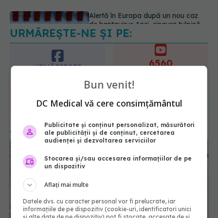
URMĂREȘTE-NE ȘI PE:
Ce se întâmplă cu colesterolul când
consumăm lactate integrale?
07.08.2026, 09:12
6560
URMĂRITORI
ABONAȚI
365
1401
Bun venit!
URMĂRITORI
URMĂRITORI
DC Medical vă cere consimțământul
ARTICOLE SIMILARE
Publicitate și conținut personalizat, măsurători
ale publicității și de conținut, cercetarea
audienței și dezvoltarea serviciilor
Stocarea și/sau accesarea informațiilor de pe
un dispozitiv
Aflați mai multe
Datele dvs. cu caracter personal vor fi prelucrate, iar
informațiile de pe dispozitiv (cookie-uri, identificatori unici
și alte date de pe dispozitiv) pot fi stocate, accesate de și