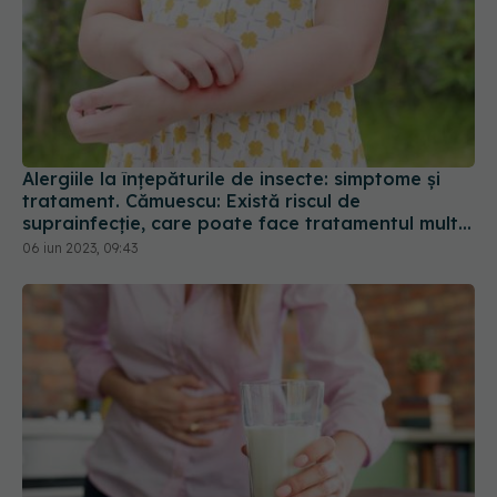
Alergiile la înțepăturile de insecte: simptome și
tratament. Cămuescu: Există riscul de
suprainfecție, care poate face tratamentul mult
mai dificil
06 iun 2023, 09:43