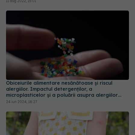
Obiceiurile alimentare nesănătoase și riscul
alergiilor. Impactul detergenților, a
microplasticelor și a poluării asupra alergiilor
alimentare
24 iun 2024, 18:27