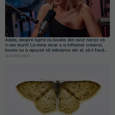
Adda, despre lupta cu boala: Am avut noroc că
n-am murit! La mine doar s-a inflamat creierul,
boala nu a apucat să mănânce din el, să îi facă
găurele
12 iul 2022, 08:51
Moliile, riscuri pentru sănătate. 8 moduri pentru a