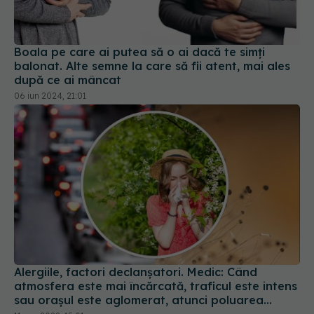
Boala pe care ai putea să o ai dacă te simți
balonat. Alte semne la care să fii atent, mai ales
după ce ai mâncat
06 iun 2024, 21:01
Alergiile, factori declanșatori. Medic: Când
atmosfera este mai încărcată, traficul este intens
sau oraşul este aglomerat, atunci poluarea
chimică poate să le agraveze
11 aug 2022, 15:01