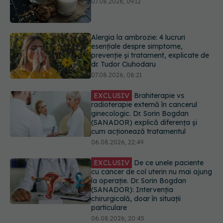
prevenție și tratament, explicate de
dr. Tudor Ciuhodaru
07.08.2026, 08:21
EXCLUSIV
Brahiterapie vs
radioterapie externă în cancerul
ginecologic. Dr. Sorin Bogdan
(SANADOR) explică diferența și
cum acționează tratamentul
06.08.2026, 22:49
EXCLUSIV
De ce unele paciente
cu cancer de col uterin nu mai ajung
la operație. Dr. Sorin Bogdan
(SANADOR): Intervenția
chirurgicală, doar în situații
particulare
06.08.2026, 20:45
Alertă în Europa după un nou caz
de hantavirus Anzi, singura tulpină
care se transmite de la om la om
06.08.2026, 20:06