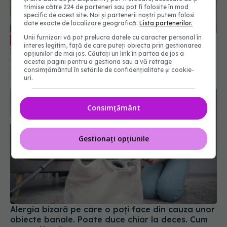
trimise către 224 de parteneri sau pot fi folosite în mod
specific de acest site. Noi și partenerii noștri putem folosi
Ruptura de MENISC, comparație cu
EXCLUSIV
date exacte de localizare geografică.
Lista partenerilor.
pietricica din pantof. Dr. Dragomir: După 5-7 zile
simptomele se diminuează, dar nu se vindecă
Unii furnizori vă pot prelucra datele cu caracter personal în
interes legitim, față de care puteți obiecta prin gestionarea
27 apr 2022, 14:29
opțiunilor de mai jos. Căutați un link în partea de jos a
acestei pagini pentru a gestiona sau a vă retrage
consimțământul în setările de confidențialitate și cookie-
uri.
Consimțământ
Gestionați opțiunile
Alergia bizară pe care o poți face din cauza unor
obiecte banale. Poate duce chiar la deces. Cum
se manifestă
26 apr 2023, 22:03