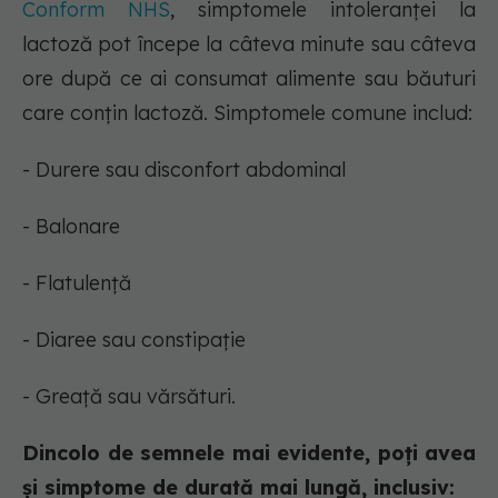
Conform NHS
, simptomele intoleranței la
lactoză pot începe la câteva minute sau câteva
ore după ce ai consumat alimente sau băuturi
care conțin lactoză. Simptomele comune includ:
- Durere sau disconfort abdominal
- Balonare
- Flatulență
- Diaree sau constipație
- Greață sau vărsături.
Dincolo de semnele mai evidente, poți avea
și simptome de durată mai lungă, inclusiv: