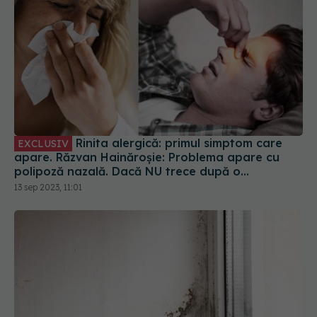
Rinita alergică: primul simptom care
EXCLUSIV
apare. Răzvan Hainăroșie: Problema apare cu
polipoză nazală. Dacă NU trece după o
săptămână, mergi la medic
13 sep 2023, 11:01