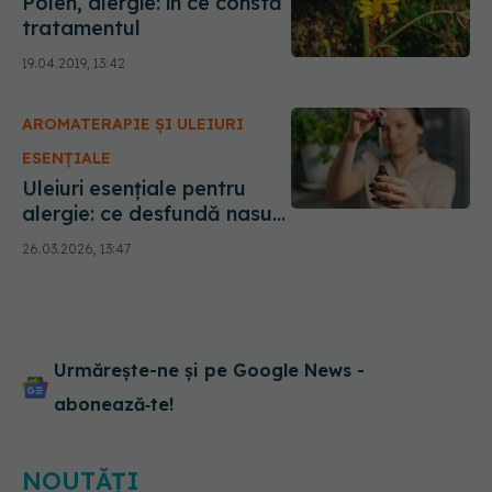
Polen, alergie: în ce constă
tratamentul
19.04.2019, 13:42
AROMATERAPIE ȘI ULEIURI
ESENȚIALE
Uleiuri esențiale pentru
alergie: ce desfundă nasul
și ce ajută la rinita alergică
26.03.2026, 13:47
Urmărește-ne și pe Google News -
abonează‑te!
NOUTĂȚI