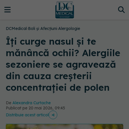
DCMedical
›
Boli și Afecțiuni
›
Alergologie
Îți curge nasul și te
mănâncă ochii? Alergiile
sezoniere se agravează
din cauza creșterii
concentrației de polen
De
Alexandra Curtache
Publicat pe 20 mai 2026, 09:45
Distribuie acest articol