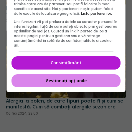
trimise către 224 de parteneri sau pot fi folosite în mod
De ce ești alergic: cauzele alergiilor, simptome,
specific de acest site. Noi și partenerii noștri putem folosi
tratament, prevenție
date exacte de localizare geografică.
Lista partenerilor.
22 aug 2023, 21:23
Unii furnizori vă pot prelucra datele cu caracter personal în
interes legitim, față de care puteți obiecta prin gestionarea
opțiunilor de mai jos. Căutați un link în partea de jos a
acestei pagini pentru a gestiona sau a vă retrage
consimțământul în setările de confidențialitate și cookie-
uri.
Consimțământ
Gestionați opțiunile
Alergia la polen, de câte tipuri poate fi și cum se
manifestă. Cum să combați alergiile sezoniere
06 feb 2024, 22:00