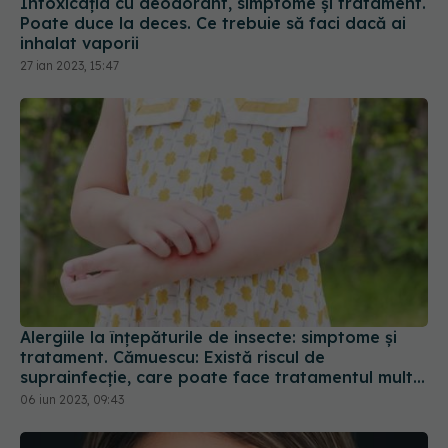
Intoxicația cu deodorant, simptome și tratament.
Poate duce la deces. Ce trebuie să faci dacă ai
inhalat vaporii
27 ian 2023, 15:47
Alergiile la înțepăturile de insecte: simptome și
tratament. Cămuescu: Există riscul de
suprainfecție, care poate face tratamentul mult
mai dificil
06 iun 2023, 09:43