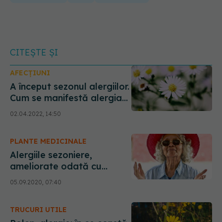
CITEȘTE ȘI
AFECȚIUNI
A început sezonul alergiilor.
Cum se manifestă alergia
la POLEN
02.04.2022, 14:50
PLANTE MEDICINALE
Alergiile sezoniere,
ameliorate odată cu
înaintarea în vârstă
05.09.2020, 07:40
TRUCURI UTILE