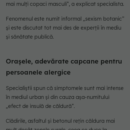
mai mulți copaci masculi”, a explicat specialista.
Fenomenul este numit informal „sexism botanic”
și este discutat tot mai des de experții în mediu
și sănătate publică.
Orașele, adevărate capcane pentru
persoanele alergice
Specialiștii spun că simptomele sunt mai intense
în mediul urban și din cauza așa-numitului
„efect de insulă de căldură”.
Clădirile, asfaltul și betonul rețin căldura mai
mult decât zonele rurale, ceea ce duce la