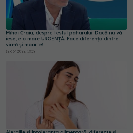
Mihai Craiu, despre testul paharului: Dacă nu vă
iese, e o mare URGENȚĂ. Face diferența dintre
viață și moarte!
12 apr 2022, 10:19
Alergiile și intoleranța alimentară, diferențe și