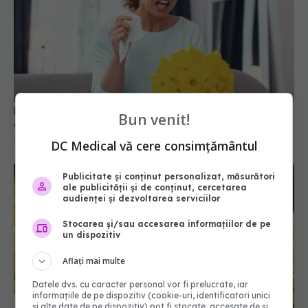
Remedii naturiste imediate pentru alergia la
Bun venit!
ambrozie
28 aug 2025, 10:44
DC Medical vă cere consimțământul
Publicitate și conținut personalizat, măsurători
ale publicității și de conținut, cercetarea
audienței și dezvoltarea serviciilor
Stocarea și/sau accesarea informațiilor de pe
un dispozitiv
Aflați mai multe
Datele dvs. cu caracter personal vor fi prelucrate, iar
informațiile de pe dispozitiv (cookie-uri, identificatori unici
și alte date de pe dispozitiv) pot fi stocate, accesate de și