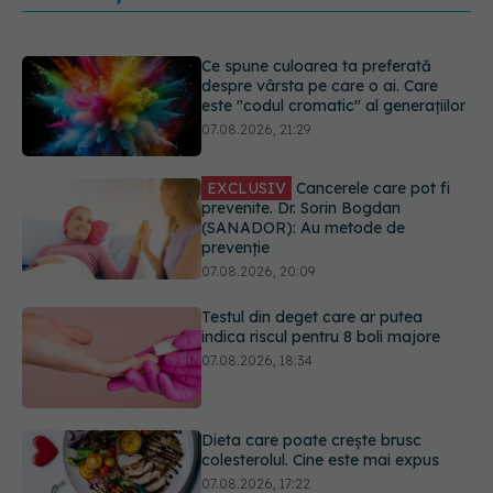
EXCLUSIV
Cancerele care pot fi
prevenite. Dr. Sorin Bogdan
(SANADOR): Au metode de
prevenție
07.08.2026, 20:09
Testul din deget care ar putea
indica riscul pentru 8 boli majore
07.08.2026, 18:34
Dieta care poate crește brusc
colesterolul. Cine este mai expus
07.08.2026, 17:22
PNRR: 174 de milioane de lei pentru
sănătate într-o singură săptămână.
Ce spitale primesc bani