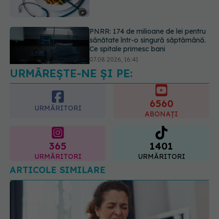
07.08.2026, 16:41
Ce spune culoarea ta preferată
despre vârsta pe care o ai. Care
este "codul cromatic" al generațiilor
07.08.2026, 21:29
URMĂREȘTE-NE ȘI PE:
6560
URMĂRITORI
ABONAȚI
365
1401
URMĂRITORI
URMĂRITORI
ARTICOLE SIMILARE