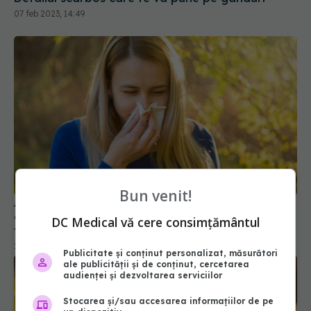
07 feb 2023, 14:49
Bun venit!
Alergiile, între factorii declanșatori și moștenirea
genetică. De ce unele persoane sunt afectate de
DC Medical vă cere consimțământul
febra fânului, iar altele nu
20 apr 2023, 11:56
Publicitate și conținut personalizat, măsurători
ale publicității și de conținut, cercetarea
audienței și dezvoltarea serviciilor
Stocarea și/sau accesarea informațiilor de pe