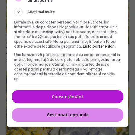
un dispozitiv
Aflați mai multe
Datele dvs. cu caracter personal vor fi prelucrate, iar
informațiile de pe dispozitiv (cookie-uri, identificatori unici
și alte date de pe dispozitiv) pot fi stocate, accesate de și
trimise către 224 de parteneri sau pot fi folosite în mod
specific de acest site. Noi și partenerii noștri putem folosi
date exacte de localizare geografică.
Lista partenerilor.
Cum facem diferența între alergia la polen și
viroze. Leru: Sistemul imunitar o ia razna
Unii furnizori vă pot prelucra datele cu caracter personal în
interes legitim, față de care puteți obiecta prin gestionarea
19 mar 2023, 10:12
opțiunilor de mai jos. Căutați un link în partea de jos a
acestei pagini pentru a gestiona sau a vă retrage
consimțământul în setările de confidențialitate și cookie-
uri.
Consimțământ
Gestionați opțiunile