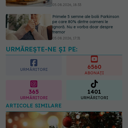
ignoră. Nu e vorba doar despre
tremor
05.08.2026, 17:31
Gabriela Cristea, manifest pentru
respect și acceptare: Corpul
fiecăruia spune o poveste
05.08.2026, 21:23
URMĂREȘTE-NE ȘI PE:
6560
URMĂRITORI
ABONAȚI
365
1401
URMĂRITORI
URMĂRITORI
ARTICOLE SIMILARE