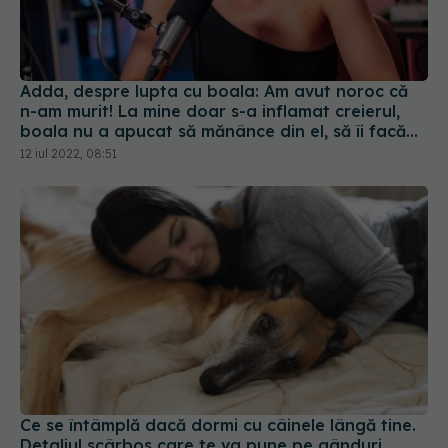
Adda, despre lupta cu boala: Am avut noroc că
n-am murit! La mine doar s-a inflamat creierul,
boala nu a apucat să mănânce din el, să îi facă
găurele
12 iul 2022, 08:51
Ce se întâmplă dacă dormi cu câinele lângă tine.
Detaliul scârbos care te va pune pe gânduri