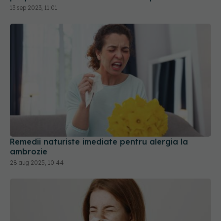
săptămână, mergi la medic
13 sep 2023, 11:01
Remedii naturiste imediate pentru alergia la
ambrozie
28 aug 2025, 10:44