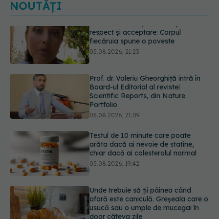
NOUTĂȚI
Prof. dr. Valeriu Gheorghiță intră în
Board-ul Editorial al revistei
Scientific Reports, din Nature
Portfolio
05.08.2026, 21:09
Testul de 10 minute care poate
arăta dacă ai nevoie de statine,
chiar dacă ai colesterolul normal
05.08.2026, 19:42
Unde trebuie să ții pâinea când
afară este caniculă. Greșeala care o
usucă sau o umple de mucegai în
doar câteva zile
05.08.2026, 18:33
Primele 5 semne ale bolii Parkinson
pe care 80% dintre oameni le