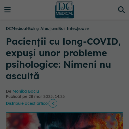
DCMedical
›
Boli și Afecțiuni
›
Boli Infecțioase
Pacienții cu long-COVID,
expuși unor probleme
psihologice: Nimeni nu
ascultă
De
Monika Baciu
Publicat pe 28 mar 2025, 14:23
Distribuie acest articol