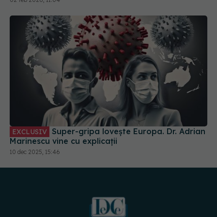
Super-gripa lovește Europa. Dr. Adrian
EXCLUSIV
Marinescu vine cu explicații
10 dec 2025, 15:46
URMĂREȘTE-NE PE: