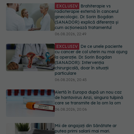
EXCLUSIV
De ce unele paciente
cu cancer de col uterin nu mai ajung
la operație. Dr. Sorin Bogdan
(SANADOR): Intervenția
chirurgicală, doar în situații
particulare
06.08.2026, 20:45
Alertă în Europa după un nou caz
de hantavirus Anzi, singura tulpină
care se transmite de la om la om
06.08.2026, 20:06
Mii de angajați din Sănătate ar
putea primi salarii mai mari.
Sindicatele cer schimbarea legii
06.08.2026, 19:26
EXCLUSIV
Cancerele ginecologice
care pot fi tratate fără operație. Dr.
Sorin Bogdan (SANADOR): Chirurgia