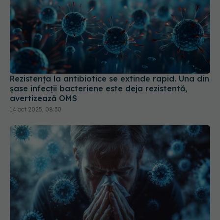
Rezistența la antibiotice se extinde rapid. Una din
șase infecții bacteriene este deja rezistentă,
avertizează OMS
14 oct 2025, 08:30
Noul virus gripal provoacă haos în Europa