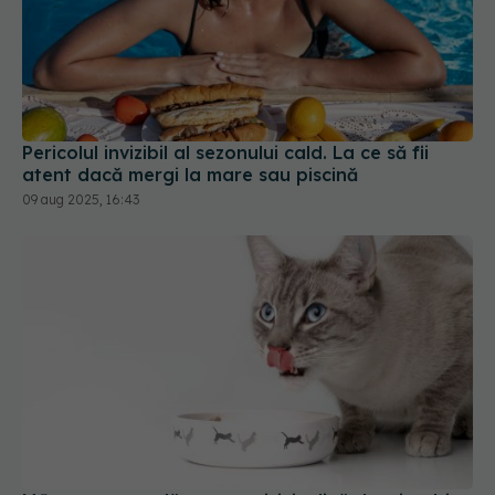
Pericolul invizibil al sezonului cald. La ce să fii
atent dacă mergi la mare sau piscină
09 aug 2025, 16:43
Mâncarea umedă pentru pisici, plină de microbi,
E.coli, Salmonella: Îmbolnăvește toată familia!
26 sep 2025, 18:37