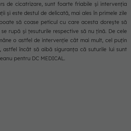
s de cicatrizare, sunt foarte friabile și intervenția
i și este destul de delicată, mai ales în primele zile
 poate să coase peticul cu care acesta dorește să
 se rupă și țesuturile respective să nu țină. De cele
mâne o astfel de intervenție cât mai mult, cel puțin
 astfel încât să aibă siguranța că suturile lui sunt
eleanu pentru DC MEDICAL.