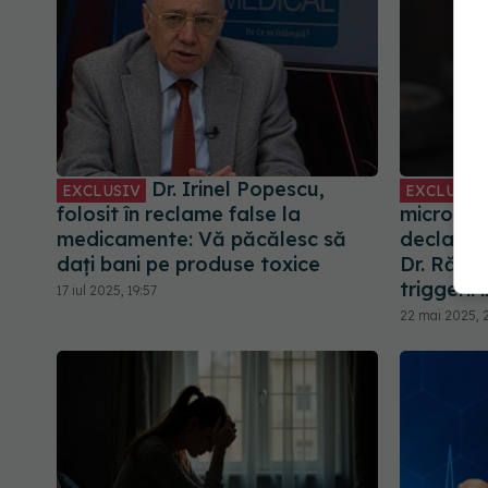
Dr. Irinel Popescu,
EXCLUSIV
EXCLUSIV
folosit în reclame false la
microplas
medicamente: Vă păcălesc să
declanșat
dați bani pe produse toxice
Dr. Răzva
triggerii
17 iul 2025, 19:57
22 mai 2025, 