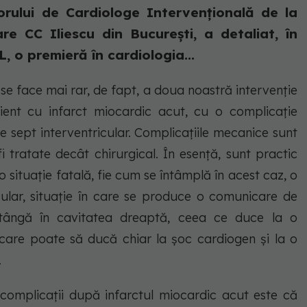
rului de Cardiologe Intervențională de la
are CC Iliescu din București, a detaliat, în
 o premieră în cardiologia...
se face mai rar, de fapt, a doua noastră intervenție
ent cu infarct miocardic acut, cu o complicație
 sept interventricular. Complicațiile mecanice sunt
i tratate decât chirurgical. În esență, sunt practic
 situație fatală, fie cum se întâmplă în acest caz, o
ular, situație în care se produce o comunicare de
tângă în cavitatea dreaptă, ceea ce duce la o
care poate să ducă chiar la șoc cardiogen și la o
.
e complicații după infarctul miocardic acut este că