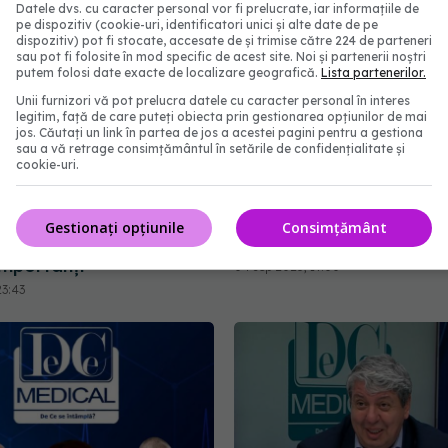
Datele dvs. cu caracter personal vor fi prelucrate, iar informațiile de
pe dispozitiv (cookie-uri, identificatori unici și alte date de pe
dispozitiv) pot fi stocate, accesate de și trimise către 224 de parteneri
sau pot fi folosite în mod specific de acest site. Noi și partenerii noștri
putem folosi date exacte de localizare geografică.
Lista partenerilor.
Unii furnizori vă pot prelucra datele cu caracter personal în interes
legitim, față de care puteți obiecta prin gestionarea opțiunilor de mai
jos. Căutați un link în partea de jos a acestei pagini pentru a gestiona
sau a vă retrage consimțământul în setările de confidențialitate și
cookie-uri.
Alimentația modernă și
Miopia nu se 
EXCLUSIV
ticele, factori
Monica Pop avertizează
ori în bolile digestive.
merită riscul, doar ca s
Gestionați opțiunile
Consimțământ
n Iacob: Unul din
ochelari
 importanți
04 sep 2025, 19:00
23:43