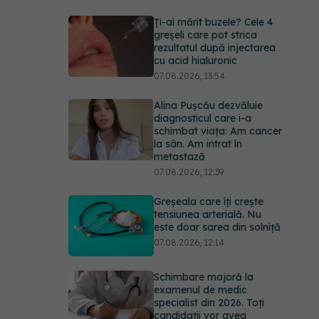
Ți-ai mărit buzele? Cele 4
greșeli care pot strica
rezultatul după injectarea
cu acid hialuronic
07.08.2026, 13:54
Alina Pușcău dezvăluie
diagnosticul care i-a
schimbat viața: Am cancer
la sân. Am intrat în
metastază
07.08.2026, 12:39
Greșeala care îți crește
tensiunea arterială. Nu
este doar sarea din solniță
07.08.2026, 12:14
Schimbare majoră la
examenul de medic
specialist din 2026. Toți
candidații vor avea