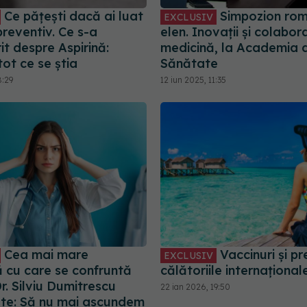
Ce pățești dacă ai luat
Simpozion ro
EXCLUSIV
preventiv. Ce s-a
elen. Inovații și colabora
t despre Aspirină:
medicină, la Academia 
ot ce se știa
Sănătate
8:29
12 iun 2025, 11:35
Cea mai mare
Vaccinuri și pr
EXCLUSIV
 cu care se confruntă
călătoriile internațional
Dr. Silviu Dumitrescu
22 ian 2026, 19:50
te: Să nu mai ascundem