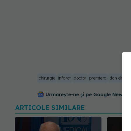
chirurgie
infarct
doctor
premiera
dan delea
Urmărește-ne și pe Google News - 
ARTICOLE SIMILARE