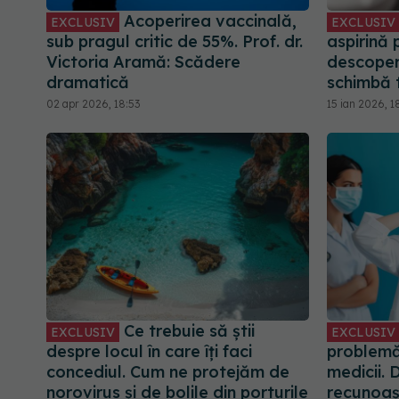
Acoperirea vaccinală,
EXCLUSIV
EXCLUSIV
sub pragul critic de 55%. Prof. dr.
aspirină 
Victoria Aramă: Scădere
descoperi
dramatică
schimbă t
02 apr 2026, 18:53
15 ian 2026, 1
Ce trebuie să știi
EXCLUSIV
EXCLUSIV
despre locul în care îți faci
problemă
concediul. Cum ne protejăm de
medicii. 
norovirus și de bolile din porturile
recunoaș