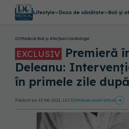
Lifestyle
Doza de sănătate
Boli și a
DCMedical
›
Boli și Afecțiuni
›
Cardiologie
Premieră în
EXCLUSIV
Deleanu: Intervenți
în primele zile după
Publicat pe 22 feb 2021, 12:17
Distribuie acest articol