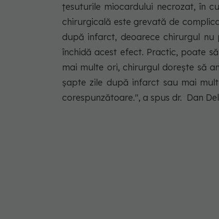
țesuturile miocardului necrozat, în cur
chirurgicală este grevată de complicați
după infarct, deoarece chirurgul nu
închidă acest efect. Practic, poate să
mai multe ori, chirurgul dorește să a
șapte zile după infarct sau mai mult,
corespunzătoare.", a spus dr. Dan D