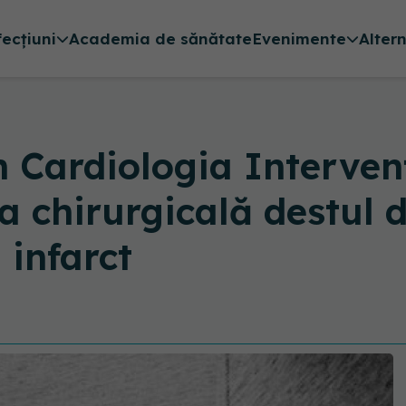
fecțiuni
Academia de sănătate
Evenimente
Alter
 Cardiologia Intervenț
a chirurgicală destul d
 infarct