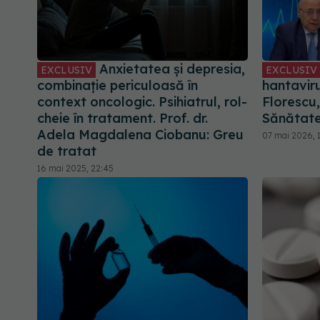
Anxietatea și depresia,
EXCLUSIV
EXCLUSIV
combinație periculoasă în
hantaviru
context oncologic. Psihiatrul, rol-
Florescu
cheie în tratament. Prof. dr.
Sănătat
Adela Magdalena Ciobanu: Greu
07 mai 2026, 
de tratat
16 mai 2025, 22:45