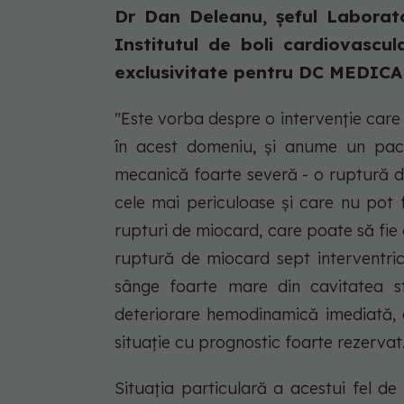
Dr Dan Deleanu, șeful Laborato
Institutul de boli cardiovascul
exclusivitate pentru DC MEDICAL,
"Este vorba despre o intervenție care 
în acest domeniu, și anume un paci
mecanică foarte severă - o ruptură de
cele mai periculoase și care nu pot f
rupturi de miocard, care poate să fie o
ruptură de miocard sept interventric
sânge foarte mare din cavitatea s
deteriorare hemodinamică imediată, 
situație cu prognostic foarte rezervat
Situația particulară a acestui fel d