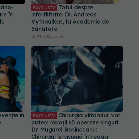
mâno-
Totul despre
EXCLUSIV
re în
infertilitate. Dr. Andreas
de
Vythoulkas, la Academia de
Sănătate
06 noi 2025, 17:55
evenție în
Chirurgia viitorului: vor
EXCLUSIV
e
putea roboții să opereze singuri.
Dr. Mugurel Bosînceanu:
Chirurgul își asumă întreaga