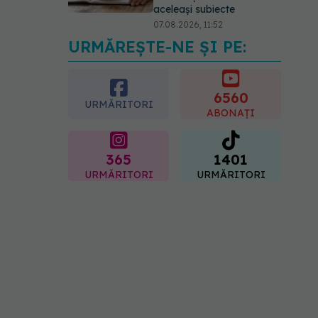
aceleași subiecte
07.08.2026, 11:52
URMĂREȘTE-NE ȘI PE:
Cât durează simptomele
menopauzei?
07.08.2026, 15:14
6560
URMĂRITORI
ABONAȚI
365
1401
URMĂRITORI
URMĂRITORI