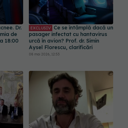
cnee. Dr.
Ce se întâmplă dacă un
EXCLUSIV
emia de
pasager infectat cu hantavirus
ra 18:00
urcă în avion? Prof. dr. Simin
Aysel Florescu, clarificări
08 mai 2026, 12:53