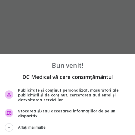
Bun venit!
DC Medical vă cere consimțământul
nu
exclusiv
Publicitate și conținut personalizat, măsurători ale
publicității și de conținut, cercetarea audienței și
abonează‑te!
dezvoltarea serviciilor
Stocarea și/sau accesarea informațiilor de pe un
dispozitiv
Aflați mai multe