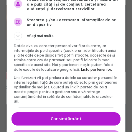
ale publicității și de conținut, cercetarea
audienței și dezvoltarea serviciilor
Stocarea și/sau accesarea informațiilor de pe
un dispozitiv
Aflați mai multe
Datele dvs. cu caracter personal vor fi prelucrate, iar
informațiile de pe dispozitiv (cookie-uri, identificatori unici
și alte date de pe dispozitiv) pot fi stocate, accesate de și
trimise către 224 de parteneri sau pot fi folosite în mod
specific de acest site. Noi și partenerii noștri putem folosi
date exacte de localizare geografică.
Lista partenerilor.
Paradoxul tratamentului lui Donald
EXCLUSIV
Unii furnizori vă pot prelucra datele cu caracter personal în
Trump. Dr. Gabriel Tatu-Chițoiu, la Academia de
interes legitim, față de care puteți obiecta prin gestionarea
Sănătate
opțiunilor de mai jos. Căutați un link în partea de jos a
acestei pagini pentru a gestiona sau a vă retrage
15 ian 2026, 14:31
consimțământul în setările de confidențialitate și cookie-
uri.
Consimțământ