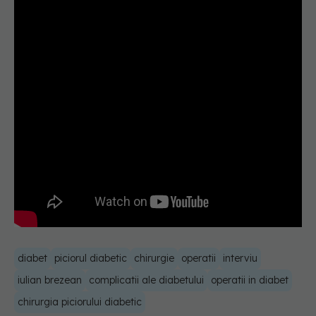
diabet
piciorul diabetic
chirurgie
operatii
interviu
iulian brezean
complicatii ale diabetului
operatii in diabet
chirurgia piciorului diabetic