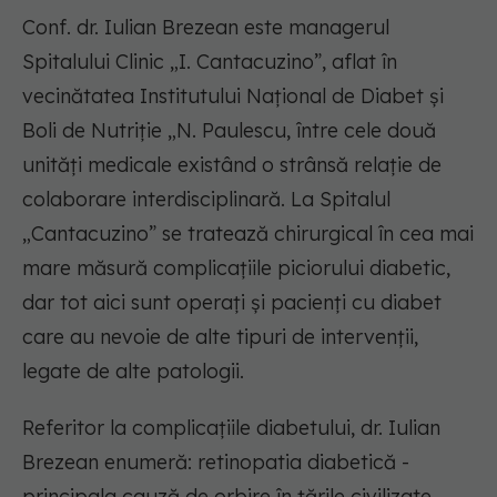
Conf. dr. Iulian Brezean este managerul
Spitalului Clinic „I. Cantacuzino”, aflat în
vecinătatea Institutului Național de Diabet și
Boli de Nutriție „N. Paulescu, între cele două
unități medicale existând o strânsă relație de
colaborare interdisciplinară. La Spitalul
„Cantacuzino” se tratează chirurgical în cea mai
mare măsură complicațiile piciorului diabetic,
dar tot aici sunt operați și pacienți cu diabet
care au nevoie de alte tipuri de intervenții,
legate de alte patologii.
Referitor la complicațiile diabetului, dr. Iulian
Brezean enumeră: retinopatia diabetică -
principala cauză de orbire în țările civilizate,