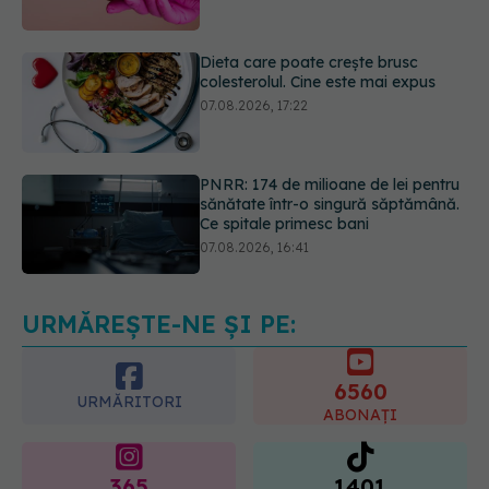
colesterolul. Cine este mai expus
07.08.2026, 17:22
PNRR: 174 de milioane de lei pentru
sănătate într-o singură săptămână.
Ce spitale primesc bani
07.08.2026, 16:41
Ce spune culoarea ta preferată
despre vârsta pe care o ai. Care
este "codul cromatic" al generațiilor
07.08.2026, 21:29
URMĂREȘTE-NE ȘI PE:
6560
URMĂRITORI
ABONAȚI
365
1401