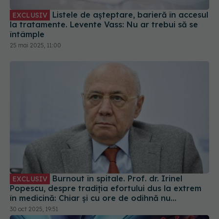
Listele de așteptare, barieră în accesul
EXCLUSIV
la tratamente. Levente Vass: Nu ar trebui să se
întâmple
25 mai 2025, 11:00
Burnout în spitale. Prof. dr. Irinel
EXCLUSIV
Popescu, despre tradiția efortului dus la extrem
în medicină: Chiar și cu ore de odihnă nu
recuperăm
30 oct 2025, 19:51