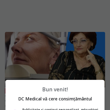
Bun venit!
Miopia nu se operează! Monica Pop
EXCLUSIV
avertizează: Nu merită riscul, doar ca să scapi de
DC Medical vă cere consimțământul
ochelari
04 sep 2025, 19:00
Publicitate și conținut personalizat, măsurători