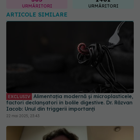
URMĂRITORI
URMĂRITORI
ARTICOLE SIMILARE
Alimentația modernă și microplasticele,
EXCLUSIV
factori declanșatori în bolile digestive. Dr. Răzvan
Iacob: Unul din triggerii importanți
22 mai 2025, 23:43