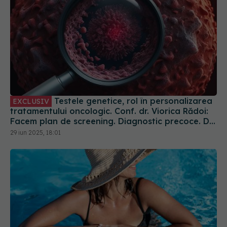
Testele genetice, rol în personalizarea
EXCLUSIV
tratamentului oncologic. Conf. dr. Viorica Rădoi:
Facem plan de screening. Diagnostic precoce. Dr.
Eduard Dănăilă: Sunt gratuite
29 iun 2025, 18:01
Pericolul invizibil al sezonului cald. La ce să fii