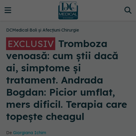
DCMedical
›
Boli și Afecțiuni
›
Chirurgie
Tromboza
EXCLUSIV
venoasă: cum știi dacă
ai, simptome și
tratament. Andrada
Bogdan: Picior umflat,
mers dificil. Terapia care
topește cheagul
De
Giorgiana Ichim