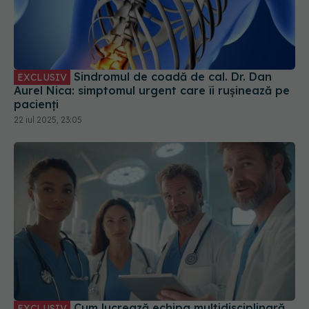
Sindromul de coadă de cal. Dr. Dan
EXCLUSIV
Aurel Nica: simptomul urgent care îi rușinează pe
pacienți
22 iul 2025, 23:05
Cum lucrează echipa multidisciplinară
EXCLUSIV
în oncologie. Dr. Lucia Stănculeanu (SANADOR)
explică
18 sep 2025, 11:10