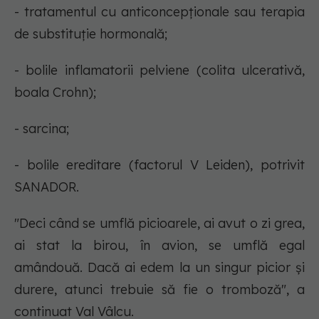
- tratamentul cu anticoncepționale sau terapia
de substituție hormonală;
- bolile inflamatorii pelviene (colita ulcerativă,
boala Crohn);
- sarcina;
- bolile ereditare (factorul V Leiden), potrivit
SANADOR.
"Deci când se umflă picioarele, ai avut o zi grea,
ai stat la birou, în avion, se umflă egal
amândouă. Dacă ai edem la un singur picior și
durere, atunci trebuie să fie o tromboză", a
continuat Val Vâlcu.