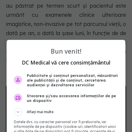
au păstrat pe termen scurt și pacientul este
urmărit cu examenele clinice ulterioare
imagistice, non-invazive pe tot parcursul vieții, o
dată pe an, o dată la șase luni, în funcție de de
patologia respectivă", a conchis Andrada
Bun venit!
Bogdan, specialist în cardiologie intervențională
la Spitalul Clinic SANADOR.
DC Medical vă cere consimțământul
Vezi mai multe în video:
Publicitate și conținut personalizat, măsurători
ale publicității și de conținut, cercetarea
audienței și dezvoltarea serviciilor
Stocarea și/sau accesarea informațiilor de pe
un dispozitiv
Aflați mai multe
Datele dvs. cu caracter personal vor fi prelucrate, iar
informațiile de pe dispozitiv (cookie-uri, identificatori unici
și alte date de pe dispozitiv) pot fi stocate, accesate de și