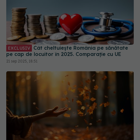
Cât cheltuiește România pe sănătate
EXCLUSIV
pe cap de locuitor în 2025. Comparație cu UE
21 sep 2025, 18:51
Echinocțiu de toamnă 2025. Vlad
EXCLUSIV
Ciurea explică cum ne afectează micșorarea zilei
starea și sănătatea
21 sep 2025, 10:29