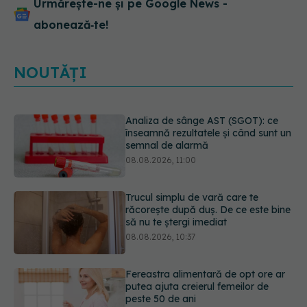
Urmărește-ne și pe Google News -
abonează‑te!
NOUTĂȚI
Trucul simplu de vară care te
răcorește după duș. De ce este bine
să nu te ștergi imediat
08.08.2026, 10:37
Fereastra alimentară de opt ore ar
putea ajuta creierul femeilor de
peste 50 de ani
08.08.2026, 10:00
Ceaiul care ajută organismul să
lupte cu inflamația. Poate regla
glicemia și colesterolul