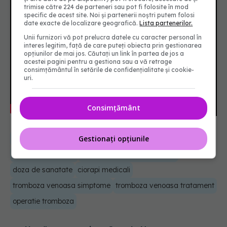
trimise către 224 de parteneri sau pot fi folosite în mod
specific de acest site. Noi și partenerii noștri putem folosi
date exacte de localizare geografică.
Lista partenerilor.
Unii furnizori vă pot prelucra datele cu caracter personal în
interes legitim, față de care puteți obiecta prin gestionarea
opțiunilor de mai jos. Căutați un link în partea de jos a
acestei pagini pentru a gestiona sau a vă retrage
consimțământul în setările de confidențialitate și cookie-
uri.
Consimțământ
Gestionați opțiunile
medical
sanatate
sanador
andrada bogdan
tromboza
tromboza venoasa
tromboza venoasă profunda
doza de sanatate
ciorapi medicali
tromboza venoasa simptome
tromboza venoasa tratament
operatie tromboza