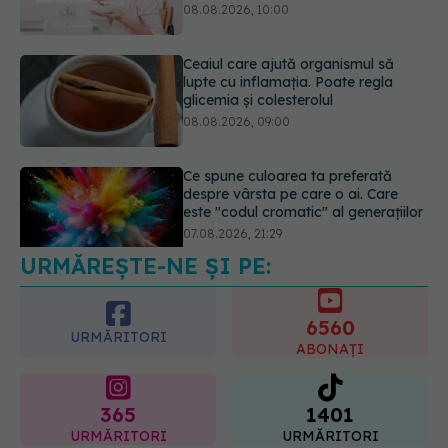
08.08.2026, 09:00
Ce spune culoarea ta preferată
despre vârsta pe care o ai. Care
este "codul cromatic" al generațiilor
07.08.2026, 21:29
URMĂREȘTE-NE ȘI PE:
Analiza de sânge AST (SGOT): ce
înseamnă rezultatele și când sunt un
semnal de alarmă
6560
08.08.2026, 11:00
URMĂRITORI
ABONAȚI
365
1401
URMĂRITORI
URMĂRITORI
ARTICOLE SIMILARE