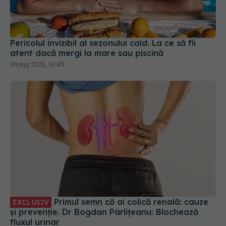
atent dacă mergi la mare sau piscină
09 aug 2025, 16:43
Primul semn că ai colică renală: cauze
EXCLUSIV
și prevenție. Dr Bogdan Pârlițeanu: Blochează
fluxul urinar
30 iul 2025, 10:30