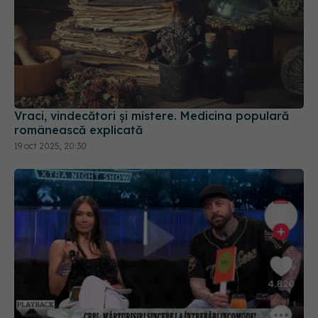
Vraci, vindecători și mistere. Medicina populară
românească explicată
19 oct 2025, 20:30
CRBL, știi asta? Depresia, "o fiță" atât de cool,
încât te face să nu te mai poți ridica din pat.
Depresia NU e o fiță, dar ignoranța da!
09 iun 2025, 18:34