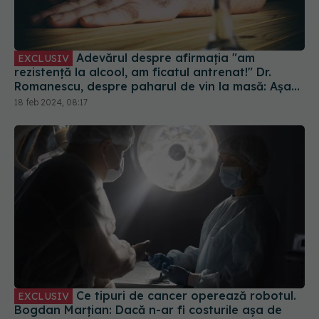
Adevărul despre afirmația "am
EXCLUSIV
rezistență la alcool, am ficatul antrenat!" Dr.
Romanescu, despre paharul de vin la masă: Așa
apar ciroza și cancerul hepatic
18 feb 2024, 08:17
Ce tipuri de cancer operează robotul.
EXCLUSIV
Bogdan Marțian: Dacă n-ar fi costurile așa de
mari, probabil că majoritatea operațiilor s-ar
face cu robotul
19 apr 2023, 11:26