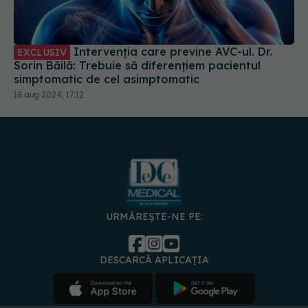
Intervenția care previne AVC-ul. Dr.
EXCLUSIV
Sorin Băilă: Trebuie să diferențiem pacientul
simptomatic de cel asimptomatic
18 aug 2024, 17:12
URMĂREȘTE-NE PE:
DESCARCĂ APLICAȚIA
spre
Medici și
Politica de
Politica
Gestionați
Contact
Declarați
specialiști
confidențialitate
Cookies
preferințele
de