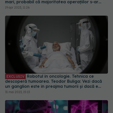
Robotul în oncologie. Tehnica ce
EXCLUSIV
descoperă tumoarea. Teodor Buliga: Vezi dacă
un ganglion este în preajma tumorii și dacă e
prins sau nu de tumoare
31 mai 2023, 15:13