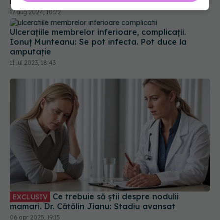
Ulcerațiile membrelor inferioare, complicații.
Ionuț Munteanu: Se pot infecta. Pot duce la
amputație
11 iul 2023, 18:43
Ce trebuie să știi despre nodulii
EXCLUSIV
mamari. Dr. Cătălin Jianu: Stadiu avansat
06 apr 2025, 19:15