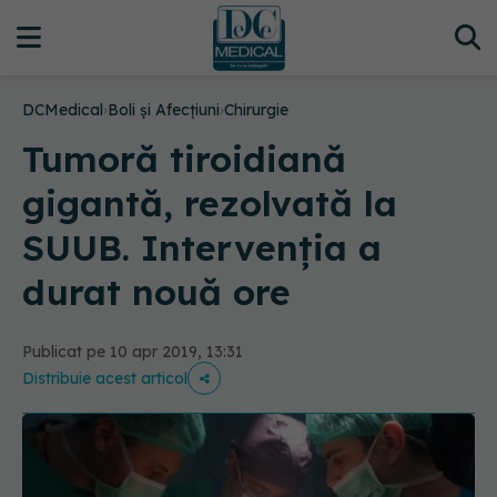
DCMedical
›
Boli și Afecțiuni
›
Chirurgie
Tumoră tiroidiană
gigantă, rezolvată la
SUUB. Intervenția a
durat nouă ore
Publicat pe 10 apr 2019, 13:31
Distribuie acest articol