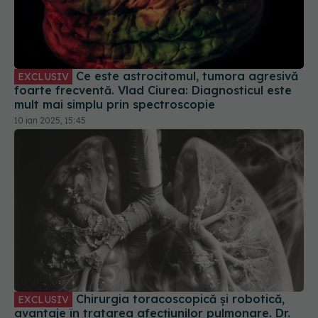
Ce este astrocitomul, tumora agresivă
EXCLUSIV
foarte frecventă. Vlad Ciurea: Diagnosticul este
mult mai simplu prin spectroscopie
10 ian 2025, 15:45
Chirurgia toracoscopică și robotică,
EXCLUSIV
avantaje în tratarea afecțiunilor pulmonare. Dr.
Bogdan Tănase: Se vindecă mai repede
26 aug 2024, 21:18