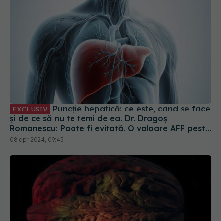
Puncție hepatică: ce este, când se face
EXCLUSIV
și de ce să nu te temi de ea. Dr. Dragoș
Romanescu: Poate fi evitată. O valoare AFP peste
400 e suficientă pentru tratament
08 apr 2024, 09:45