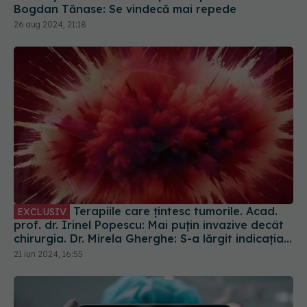
Terapiile care țintesc tumorile. Acad.
EXCLUSIV
prof. dr. Irinel Popescu: Mai puțin invazive decât
chirurgia. Dr. Mirela Gherghe: S-a lărgit indicația
și pentru alte tipuri de tumori
21 iun 2024, 16:55