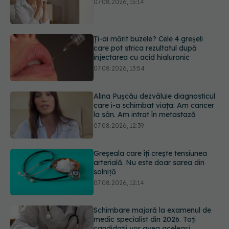
injectarea cu acid hialuronic
07.08.2026, 13:54
Alina Pușcău dezvăluie diagnosticul
care i-a schimbat viața: Am cancer
la sân. Am intrat în metastază
07.08.2026, 12:39
Greșeala care îți crește tensiunea
arterială. Nu este doar sarea din
solniță
07.08.2026, 12:14
Schimbare majoră la examenul de
medic specialist din 2026. Toți
candidații vor avea aceleași
subiecte
07.08.2026, 11:52
URMĂREȘTE-NE ȘI PE:
Cât durează simptomele
menopauzei?