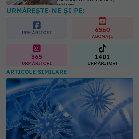
07.08.2026, 15:14
6560
URMĂRITORI
ABONAȚI
365
1401
URMĂRITORI
URMĂRITORI
ARTICOLE SIMILARE
Radioembolizarea, o alternativă mai
EXCLUSIV