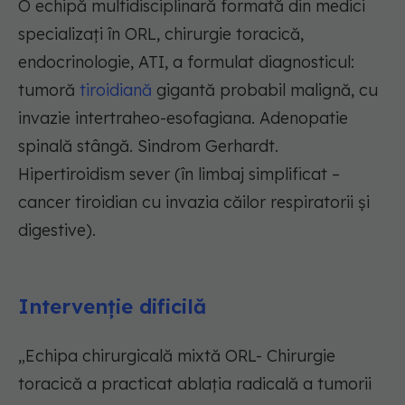
O echipă multidisciplinară formată din medici
specializați în ORL, chirurgie toracică,
endocrinologie, ATI, a formulat diagnosticul:
tumoră
tiroidiană
gigantă probabil malignă, cu
invazie intertraheo-esofagiana. Adenopatie
spinală stângă. Sindrom Gerhardt.
Hipertiroidism sever (în limbaj simplificat –
cancer tiroidian cu invazia căilor respiratorii și
digestive).
Intervenție dificilă
„Echipa chirurgicală mixtă ORL- Chirurgie
toracică a practicat ablația radicală a tumorii