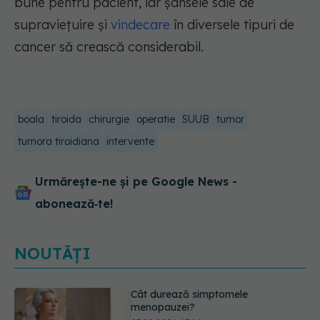
bune pentru pacient, iar șansele sale de
supraviețuire și
vindecare
în diversele tipuri de
cancer să crească considerabil.
boala
tiroida
chirurgie
operatie
SUUB
tumor
tumora tiroidiana
intervente
Urmărește-ne și pe Google News -
abonează‑te!
NOUTĂȚI
Ți-ai mărit buzele? Cele 4 greșeli
care pot strica rezultatul după