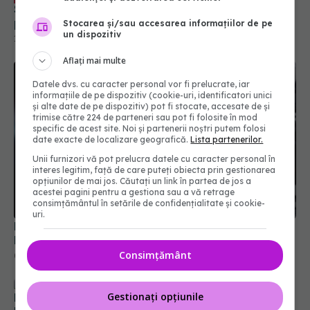
Stocarea și/sau accesarea informațiilor de pe
un dispozitiv
Aflați mai multe
Datele dvs. cu caracter personal vor fi prelucrate, iar
informațiile de pe dispozitiv (cookie-uri, identificatori unici
și alte date de pe dispozitiv) pot fi stocate, accesate de și
trimise către 224 de parteneri sau pot fi folosite în mod
specific de acest site. Noi și partenerii noștri putem folosi
date exacte de localizare geografică.
Lista partenerilor.
Unii furnizori vă pot prelucra datele cu caracter personal în
interes legitim, față de care puteți obiecta prin gestionarea
opțiunilor de mai jos. Căutați un link în partea de jos a
Muzica, terapie post-operatorie. Stimulează
acestei pagini pentru a gestiona sau a vă retrage
hormonul stresului
consimțământul în setările de confidențialitate și cookie-
03 noi 2024, 14:30
uri.
Fracturile de șold la pacienții cu demență.
Consimțământ
Beneficiile și riscurile chirurgiei
17 aug 2024, 10:22
Gestionați opțiunile