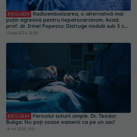
puțin agresivă pentru hepatocarcinom. Acad.
prof. dr. Irinel Popescu: Distruge nodulii sub 3 cm.
Oprește evoluția
13 aug 2024, 18:38
Pericolul suturii simple. Dr. Teodor
EXCLUSIV
Buliga: Nu poți coase oamenii ca pe un sac!
16 noi 2025, 19:11