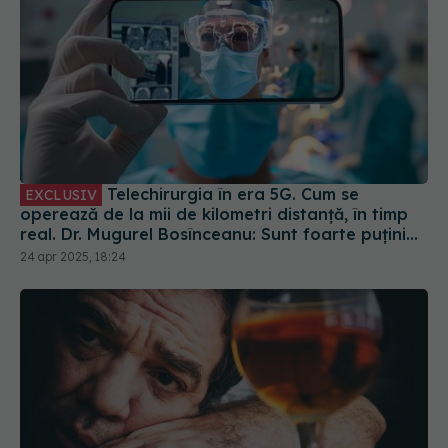
Telechirurgia în era 5G. Cum se
EXCLUSIV
operează de la mii de kilometri distanță, în timp
real. Dr. Mugurel Bosînceanu: Sunt foarte puțini
proctori pe glob. Controlează robotul de la
24 apr 2025, 18:24
distanță