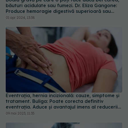
Eventrația, hernia incizională: cauze, simptome și
tratament. Buliga: Poate corecta definitiv
eventrația. Aduce și avantajul imens al reducerii
durerilor
09 mai 2023, 11:35