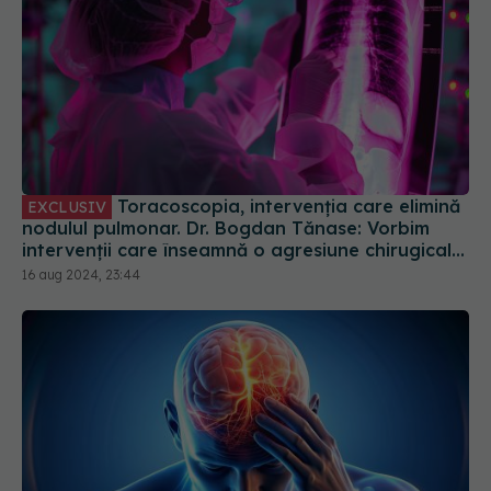
Toracoscopia, intervenția care elimină
EXCLUSIV
nodulul pulmonar. Dr. Bogdan Tănase: Vorbim
intervenții care înseamnă o agresiune chirugicală
mai mică asupra organismului
16 aug 2024, 23:44