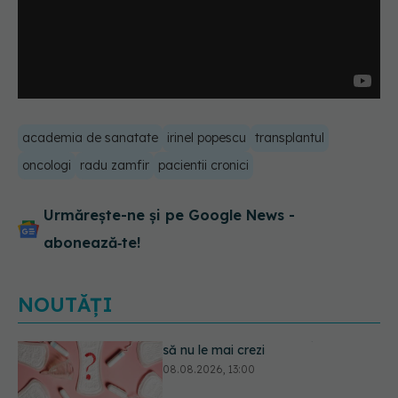
academia de sanatate
irinel popescu
transplantul
oncologi
radu zamfir
pacientii cronici
Urmărește-ne și pe Google News -
abonează‑te!
NOUTĂȚI
Primele 1.000 de zile ar putea
decide sănătatea creierului pentru