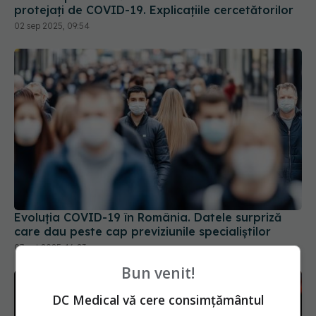
protejați de COVID-19. Explicațiile cercetătorilor
02 sep 2025, 09:54
Evoluția COVID-19 în România. Datele surpriză
care dau peste cap previziunile specialiștilor
07 oct 2025, 16:23
Bun venit!
DC Medical vă cere consimțământul