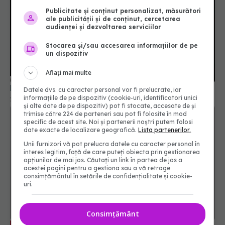
Publicitate și conținut personalizat, măsurători
ale publicității și de conținut, cercetarea
audienței și dezvoltarea serviciilor
Stocarea și/sau accesarea informațiilor de pe
un dispozitiv
Aflați mai multe
Long COVID, impact asupra creierului
Datele dvs. cu caracter personal vor fi prelucrate, iar
informațiile de pe dispozitiv (cookie-uri, identificatori unici
25 mai 2026, 14:52
și alte date de pe dispozitiv) pot fi stocate, accesate de și
trimise către 224 de parteneri sau pot fi folosite în mod
specific de acest site. Noi și partenerii noștri putem folosi
date exacte de localizare geografică.
Lista partenerilor.
Unii furnizori vă pot prelucra datele cu caracter personal în
interes legitim, față de care puteți obiecta prin gestionarea
opțiunilor de mai jos. Căutați un link în partea de jos a
acestei pagini pentru a gestiona sau a vă retrage
consimțământul în setările de confidențialitate și cookie-
uri.
Consimțământ