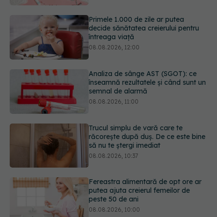
întreaga viață
08.08.2026, 12:00
Analiza de sânge AST (SGOT): ce
înseamnă rezultatele și când sunt un
semnal de alarmă
08.08.2026, 11:00
Trucul simplu de vară care te
răcorește după duș. De ce este bine
să nu te ștergi imediat
08.08.2026, 10:37
Fereastra alimentară de opt ore ar
putea ajuta creierul femeilor de
peste 50 de ani
08.08.2026, 10:00
5 mituri despre menstruație pe care
să nu le mai crezi