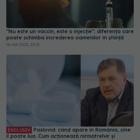
"Nu este un vaccin, este o injecție": diferența care
poate schimba încrederea oamenilor în știință
18 mar 2025, 20:21
Paxlovid: când apare în România, cine
EXCLUSIV
îl poate lua. Cum acționează nirmatrelvir și