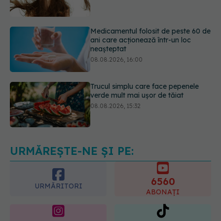
ani care acționează într-un loc
neașteptat
08.08.2026, 16:00
Trucul simplu care face pepenele
verde mult mai ușor de tăiat
08.08.2026, 15:32
Ce poți mânca și ce trebuie să eviți
dacă ai gastrită: exemplu de meniu
care reduce inflamația stomacului
08.08.2026, 19:00
URMĂREȘTE-NE ȘI PE:
6560
URMĂRITORI
ABONAȚI