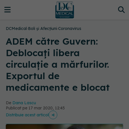
DCMedical
›
Boli și Afecțiuni
›
Coronavirus
ADEM către Guvern:
Deblocați libera
circulație a mărfurilor.
Exportul de
medicamente e blocat
De
Dana Lascu
Publicat pe 17 mar 2020, 12:45
Distribuie acest articol