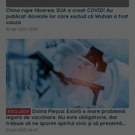
China rupe tăcerea: SUA a creat COVID! Au
publicat dovezile lor care exclud că Wuhan a fost
cauza
30 apr 2025, 22:14
Doina Pleșca: Există o mare problemă
EXCLUSIV
legată de vaccinare. Nu este obligatorie, dar
trebuie să ne sporim spiritul civic și să prezentăm
corect minusurile și plusurile fiecărui vaccin
03 oct 2023, 08:47