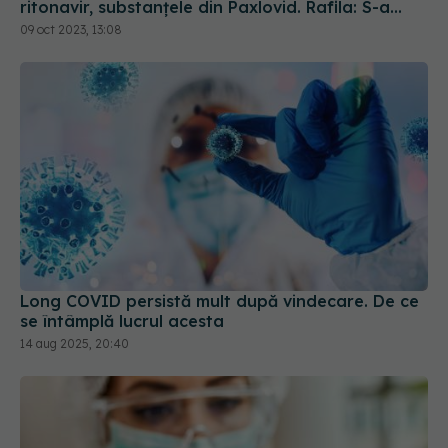
ritonavir, substanțele din Paxlovid. Rafila: S-a
semnat contractul. Va fi disponibil la
09 oct 2023, 13:08
recomandarea medicului
Long COVID persistă mult după vindecare. De ce
se întâmplă lucrul acesta
14 aug 2025, 20:40