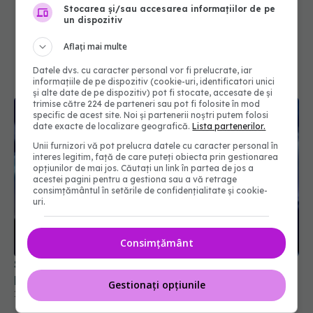
Stocarea și/sau accesarea informațiilor de pe
un dispozitiv
Aflați mai multe
Datele dvs. cu caracter personal vor fi prelucrate, iar
informațiile de pe dispozitiv (cookie-uri, identificatori unici
și alte date de pe dispozitiv) pot fi stocate, accesate de și
trimise către 224 de parteneri sau pot fi folosite în mod
specific de acest site. Noi și partenerii noștri putem folosi
date exacte de localizare geografică.
Lista partenerilor.
Unii furnizori vă pot prelucra datele cu caracter personal în
interes legitim, față de care puteți obiecta prin gestionarea
opțiunilor de mai jos. Căutați un link în partea de jos a
acestei pagini pentru a gestiona sau a vă retrage
consimțământul în setările de confidențialitate și cookie-
uri.
Consimțământ
S-au descoperit inflamaţii și umflături în creier la
persoanele cu long-COVID
Gestionați opțiunile
12 feb 2025, 12:57