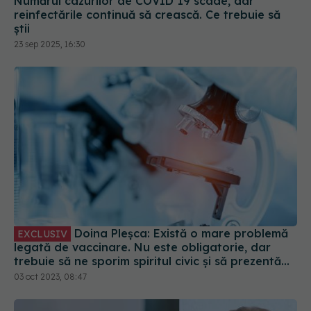
Numărul cazurilor de COVID 19 scade, dar
reinfectările continuă să crească. Ce trebuie să
știi
23 sep 2025, 16:30
Doina Pleșca: Există o mare problemă
EXCLUSIV
legată de vaccinare. Nu este obligatorie, dar
trebuie să ne sporim spiritul civic și să prezentăm
corect minusurile și plusurile fiecărui vaccin
03 oct 2023, 08:47