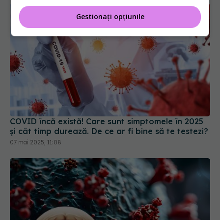
Gestionați opțiunile
COVID încă există! Care sunt simptomele în 2025
și cât timp durează. De ce ar fi bine să te testezi?
07 mai 2025, 11:08