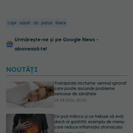
copii
adulti
ati
paturi
libere
Urmărește-ne și pe Google News -
abonează‑te!
NOUTĂȚI
Ce poți mânca și ce trebuie să eviți
dacă ai gastrită: exemplu de meniu
care reduce inflamația stomacului
08.08.2026, 19:00
Microplasticele pot traversa bariera
placentară și modifica hormonii