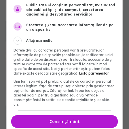
Publicitate și conținut personalizat, măsurători
ale publicității și de conținut, cercetarea
audienței și dezvoltarea serviciilor
Evoluția COVID-19 în România. Datele surpriză
Stocarea și/sau accesarea informațiilor de pe
un dispozitiv
care dau peste cap previziunile specialiștilor
07 oct 2025, 16:23
Aflați mai multe
Datele dvs. cu caracter personal vor fi prelucrate, iar
informațiile de pe dispozitiv (cookie-uri, identificatori unici
și alte date de pe dispozitiv) pot fi stocate, accesate de și
trimise către 224 de parteneri sau pot fi folosite în mod
specific de acest site. Noi și partenerii noștri putem folosi
date exacte de localizare geografică.
Lista partenerilor.
Unii furnizori vă pot prelucra datele cu caracter personal în
interes legitim, față de care puteți obiecta prin gestionarea
opțiunilor de mai jos. Căutați un link în partea de jos a
acestei pagini pentru a gestiona sau a vă retrage
consimțământul în setările de confidențialitate și cookie-
uri.
COVID, impact pe termen lung asupra sistemului
imunitar. Schimbările sunt semnificative
Consimțământ
04 aug 2024, 11:26