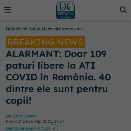
DCMedical
›
Boli și Afecțiuni
›
Coronavirus
BREAKING NEWS
ALARMANT: Doar 109
paturi libere la ATI
COVID în România. 40
dintre ele sunt pentru
copii!
De
Dana Lascu
Publicat pe 16 sep 2021, 14:37
Distribuie acest articol