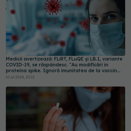
Medicii avertizează: FLiRT, FLuQE și LB.1, variante
COVID-19, se răspândesc. "Au modificări în
proteina spike. Ignoră imunitatea de la vaccin
sau infectarea anterioară
10 iul 2024, 20:12