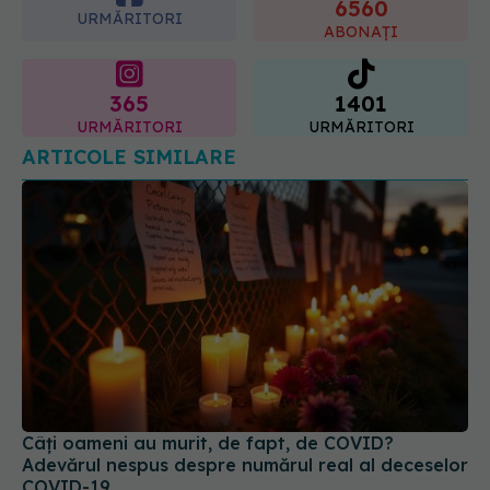
6560
URMĂRITORI
ABONAȚI
365
1401
URMĂRITORI
URMĂRITORI
ARTICOLE SIMILARE
Câți oameni au murit, de fapt, de COVID?
Adevărul nespus despre numărul real al deceselor
COVID-19