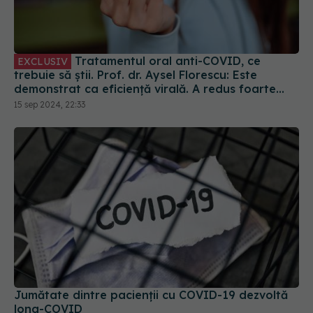
Tratamentul oral anti-COVID, ce
EXCLUSIV
trebuie să știi. Prof. dr. Aysel Florescu: Este
demonstrat ca eficiență virală. A redus foarte
mult riscul de spitalizare
15 sep 2024, 22:33
Jumătate dintre pacienții cu COVID-19 dezvoltă
long-COVID