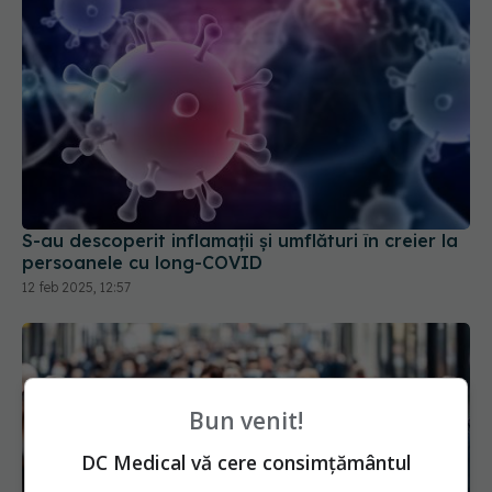
S-au descoperit inflamaţii și umflături în creier la
persoanele cu long-COVID
12 feb 2025, 12:57
Bun venit!
DC Medical vă cere consimțământul