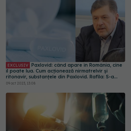
Paxlovid: când apare în România, cine
EXCLUSIV
îl poate lua. Cum acționează nirmatrelvir și
ritonavir, substanțele din Paxlovid. Rafila: S-a
semnat contractul. Va fi disponibil la
09 oct 2023, 13:08
recomandarea medicului