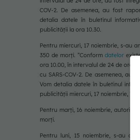
intervalul de 24 de ore, au fost înre
COV-2. De asemenea, au fost rapor
detalia datele în buletinul informa
publicității la ora 10.30.
Pentru miercuri, 17 noiembrie, s-au a
350 de morți. ”Conform
datelor
exist
ora 10.00, în intervalul de 24 de ore, 
cu SARS-COV-2. De asemenea, au fost
Vom detalia datele în buletinul infor
publicității miercuri, 17 noiembrie, în ju
Pentru marți, 16 noiembrie, autorităț
morți.
Pentru luni, 15 noiembrie, s-au dat