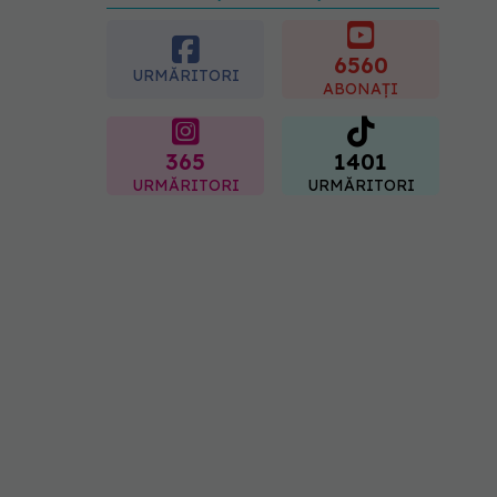
preferată despre vârsta
pe care o ai. Care este
"codul cromatic" al
6560
URMĂRITORI
generațiilor
ABONAȚI
07.08.2026, 21:29
365
1401
URMĂRITORI
URMĂRITORI