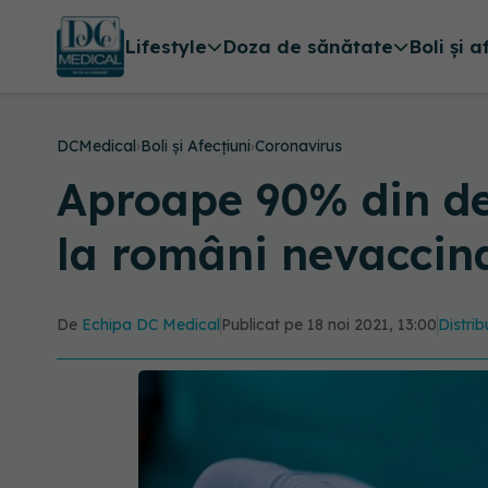
Lifestyle
Doza de sănătate
Boli și a
DCMedical
›
Boli și Afecțiuni
›
Coronavirus
Aproape 90% din d
la români nevaccin
De
Echipa DC Medical
Publicat pe 18 noi 2021, 13:00
Distrib