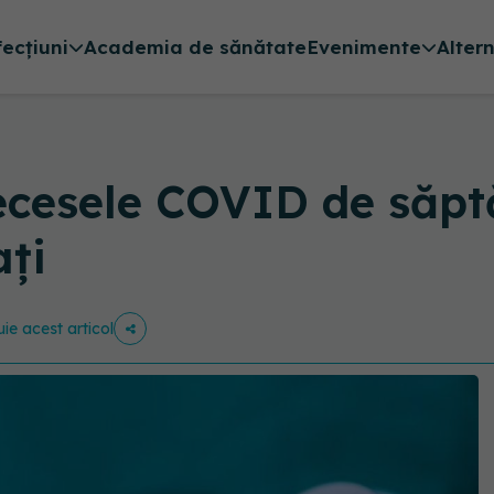
fecțiuni
Academia de sănătate
Evenimente
Alter
ecesele COVID de săpt
ați
uie acest articol