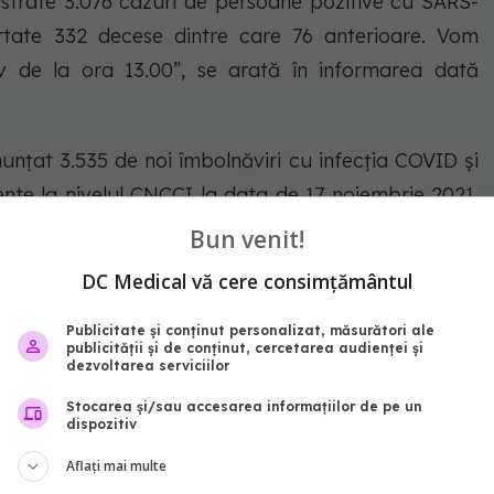
gistrate 3.076 cazuri de persoane pozitive cu SARS-
tate 332 decese dintre care 76 anterioare. Vom
tiv de la ora 13.00”, se arată în informarea dată
nunțat 3.535 de noi îmbolnăviri cu infecția COVID și
ente la nivelul CNCCI la data de 17 noiembrie 2021,
au fost înregistrate 3.535 cazuri de persoane pozitive
Bun venit!
 raportate 350 decese dintre care 51 anterioare.
DC Medical vă cere consimțământul
mativ de la ora 13.00”, se arată în informarea dată
rul orei 11.00.
Publicitate și conținut personalizat, măsurători ale
publicității și de conținut, cercetarea audienței și
dezvoltarea serviciilor
ile au raportat 4.128 de noi cazuri COVID și 397 de
Stocarea și/sau accesarea informațiilor de pe un
dispozitiv
Aflați mai multe
 raportat 2.136 de noi cazuri cu infecția COVID.