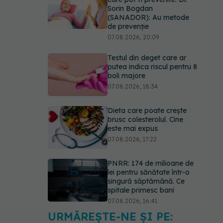
Sorin Bogdan
(SANADOR): Au metode
de prevenție
07.08.2026, 20:09
Testul din deget care ar
putea indica riscul pentru 8
boli majore
07.08.2026, 18:34
Dieta care poate crește
brusc colesterolul. Cine
este mai expus
07.08.2026, 17:22
PNRR: 174 de milioane de
lei pentru sănătate într-o
singură săptămână. Ce
spitale primesc bani
07.08.2026, 16:41
URMĂREȘTE-NE ȘI PE:
Ce spune culoarea ta