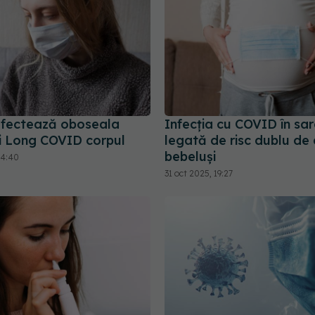
fectează oboseala
Infecția cu COVID în sar
și Long COVID corpul
legată de risc dublu de 
bebeluși
14:40
31 oct 2025, 19:27