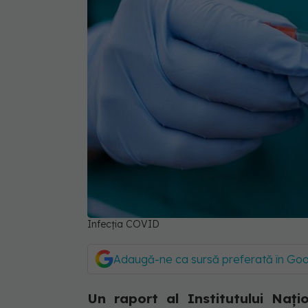
Infecția COVID
Adaugă-ne ca sursă preferată în Go
Un raport al Institutului Naț