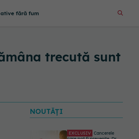
native fără fum
ămâna trecută sunt
NOUTĂȚI
EXCLUSIV
Cancerele
care pot fi prevenite. Dr.