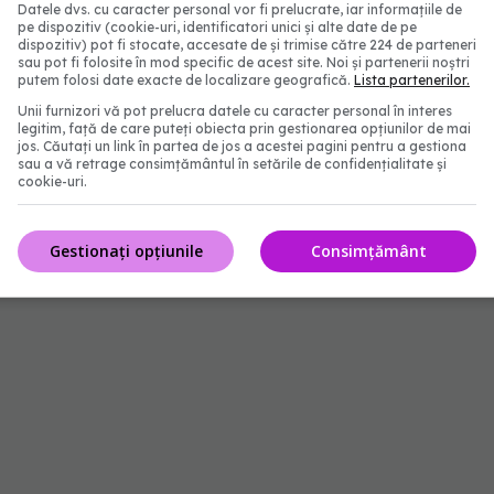
Datele dvs. cu caracter personal vor fi prelucrate, iar informațiile de
l CNCCI la data de 15 noiembrie 2021, ora 10.00, în
pe dispozitiv (cookie-uri, identificatori unici și alte date de pe
dispozitiv) pot fi stocate, accesate de și trimise către 224 de parteneri
gistrate 2.136 cazuri de persoane pozitive cu SARS-
sau pot fi folosite în mod specific de acest site. Noi și partenerii noștri
putem folosi date exacte de localizare geografică.
Lista partenerilor.
e 195 decese dintre care 16 anterioare”, se arată
Unii furnizori vă pot prelucra datele cu caracter personal în interes
legitim, față de care puteți obiecta prin gestionarea opțiunilor de mai
jos. Căutați un link în partea de jos a acestei pagini pentru a gestiona
sau a vă retrage consimțământul în setările de confidențialitate și
au anunțat 3.021 de cazuri noi de persoane infectate
cookie-uri.
 care 48 sunt ale unor pacienți reinfectați, testați
0 de zile după prima infectare. Până astăzi, 53.069
Gestionați opțiunile
Consimțământ
e cu SARS – CoV – 2 au decedat.