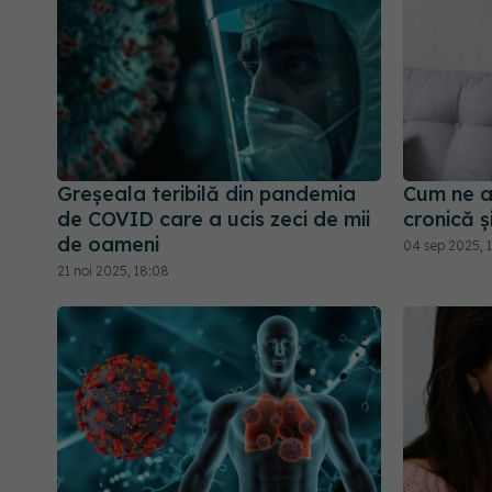
Greșeala teribilă din pandemia
Cum ne a
de COVID care a ucis zeci de mii
cronică 
de oameni
04 sep 2025, 
21 noi 2025, 18:08