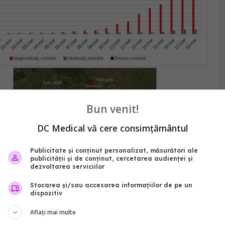
Bun venit!
DC Medical vă cere consimțământul
Publicitate și conținut personalizat, măsurători ale
publicității și de conținut, cercetarea audienței și
dezvoltarea serviciilor
Stocarea și/sau accesarea informațiilor de pe un
dispozitiv
r de frontieră din aeroportul Cluj-Napoca, în baza
Aflați mai multe
in 11.03.2020, Direcția de Sănătate Publică a dispus