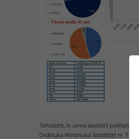
Totodată, în urma sesizării polițiștilo
Ordinului Ministrului Sănătății nr. 7 d