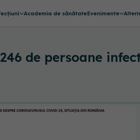
fecțiuni
Academia de sănătate
Evenimente
Alter
6 de persoane infect
i