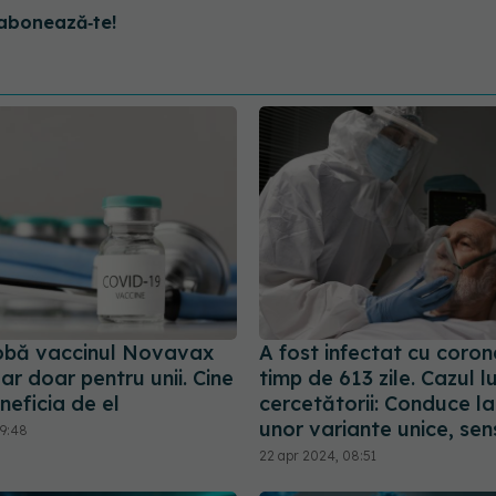
abonează‑te!
obă vaccinul Novavax
A fost infectat cu coron
r doar pentru unii. Cine
timp de 613 zile. Cazul lu
eficia de el
cercetătorii: Conduce la
unor variante unice, sens
09:48
22 apr 2024, 08:51