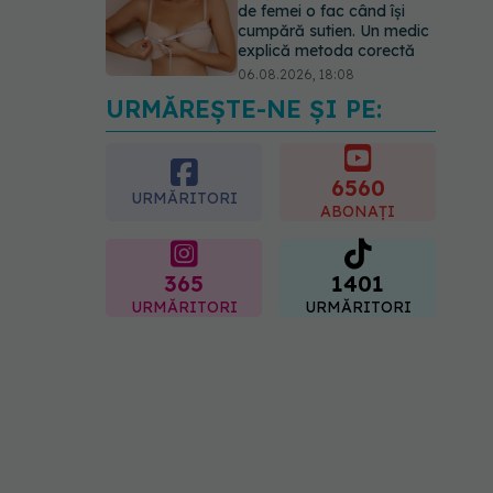
de femei o fac când își
cumpără sutien. Un medic
explică metoda corectă
06.08.2026, 18:08
URMĂREȘTE-NE ȘI PE:
EXCLUSIV
De ce unele
paciente cu cancer de col
uterin nu mai ajung la
operație. Dr. Sorin Bogdan
6560
URMĂRITORI
(SANADOR): Intervenția
ABONAȚI
chirurgicală, doar în situații
particulare
06.08.2026, 20:45
365
1401
URMĂRITORI
URMĂRITORI