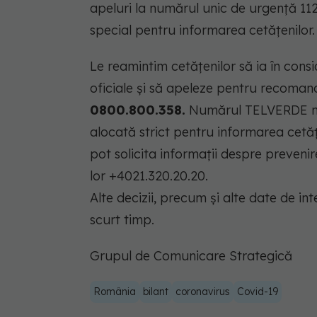
apeluri la numărul unic de urgență 112
special pentru informarea cetățenilor.
Le reamintim cetățenilor să ia în consi
oficiale și să apeleze pentru recomandăr
0800.800.358.
Numărul TELVERDE nu e
alocată strict pentru informarea cetăț
pot solicita informații despre prevenir
lor +4021.320.20.20.
Alte decizii, precum și alte date de int
scurt timp.
Grupul de Comunicare Strategică
România
bilant
coronavirus
Covid-19