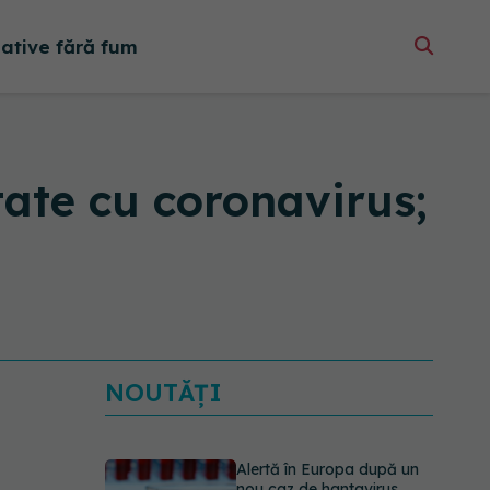
native fără fum
ate cu coronavirus;
NOUTĂȚI
Alertă în Europa după un
nou caz de hantavirus