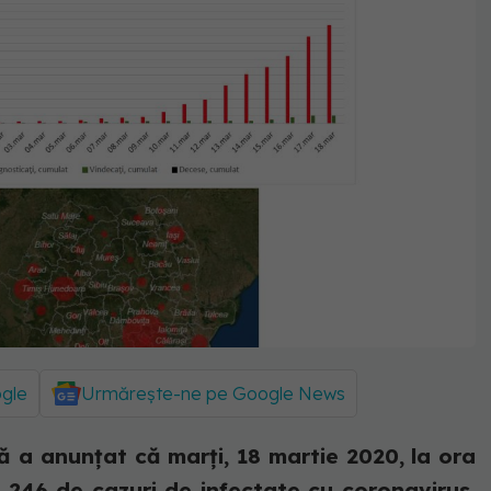
ogle
Urmărește-ne pe Google News
 a anunțat că marți, 18 martie 2020, la ora
u 246 de cazuri de infectate cu coronavirus.