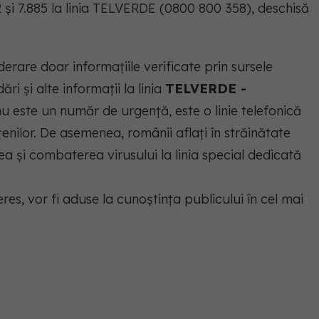
 și 7.885 la linia TELVERDE (0800 800 358), deschisă
derare doar informațiile verificate prin sursele
i și alte informații la linia
TELVERDE -
ste un număr de urgență, este o linie telefonică
enilor. De asemenea, românii aflați în străinătate
ea și combaterea virusului la linia special dedicată
eres, vor fi aduse la cunoștința publicului în cel mai