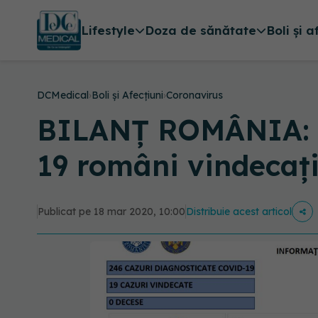
Lifestyle
Doza de sănătate
Boli și a
DCMedical
›
Boli și Afecțiuni
›
Coronavirus
BILANȚ ROMÂNIA: 24
19 români vindecaț
Publicat pe 18 mar 2020, 10:00
Distribuie acest articol