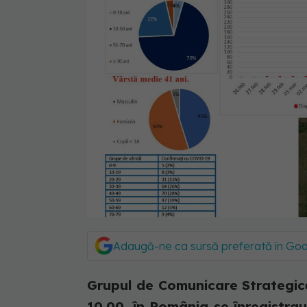
Adaugă-ne ca sursă preferată în Go
Grupul de Comunicare Strategică
10.00, în România se înregistra