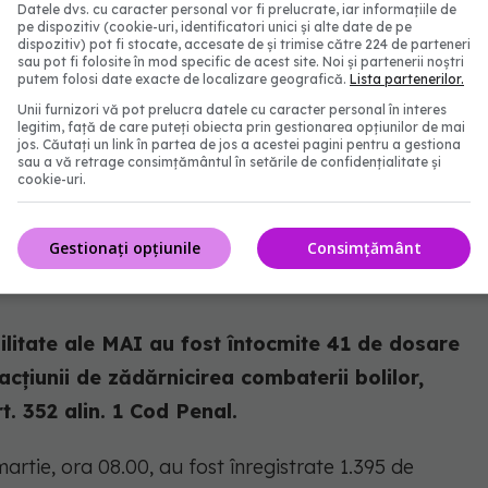
Datele dvs. cu caracter personal vor fi prelucrate, iar informațiile de
e urmau sa fie expediate în Italia și conțineau
pe dispozitiv (cookie-uri, identificatori unici și alte date de pe
dispozitiv) pot fi stocate, accesate de și trimise către 224 de parteneri
i menaj, 400 măști de unică folosință , 45 de
sau pot fi folosite în mod specific de acest site. Noi și partenerii noștri
putem folosi date exacte de localizare geografică.
Lista partenerilor.
 botoși protecție încălțăminte.
Unii furnizori vă pot prelucra datele cu caracter personal în interes
legitim, față de care puteți obiecta prin gestionarea opțiunilor de mai
rgeș a întocmit actele de sesizare a organelor de
jos. Căutați un link în partea de jos a acestei pagini pentru a gestiona
sau a vă retrage consimțământul în setările de confidențialitate și
bați, întrucât aceștia nu au respectat măsurile de
cookie-uri.
i le-au fost aplicate sancțiuni contravenționale
ice.
Gestionați opțiunile
Consimțământ
bilitate ale MAI au fost întocmite 41 de dosare
acțiunii de zădărnicirea combaterii bolilor,
. 352 alin. 1 Cod Penal.
artie, ora 08.00, au fost înregistrate 1.395 de