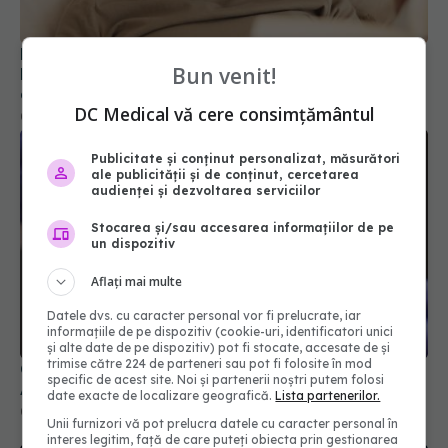
bărbații. Efectul secundar care apare la femeile
de peste 40 de ani
06 feb 2025, 21:25
Bun venit!
DC Medical vă cere consimțământul
Publicitate și conținut personalizat, măsurători
ale publicității și de conținut, cercetarea
audienței și dezvoltarea serviciilor
Stocarea și/sau accesarea informațiilor de pe
un dispozitiv
Aflați mai multe
COVID, asociat cu o boală autoimună dureroasă.
Datele dvs. cu caracter personal vor fi prelucrate, iar
Apare la peste un an de la infectare
informațiile de pe dispozitiv (cookie-uri, identificatori unici
05 mar 2024, 08:46
și alte date de pe dispozitiv) pot fi stocate, accesate de și
trimise către 224 de parteneri sau pot fi folosite în mod
specific de acest site. Noi și partenerii noștri putem folosi
date exacte de localizare geografică.
Lista partenerilor.
Unii furnizori vă pot prelucra datele cu caracter personal în
interes legitim, față de care puteți obiecta prin gestionarea