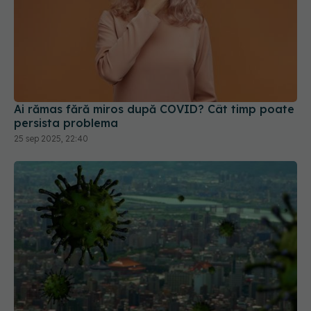
Ai rămas fără miros după COVID? Cât timp poate
persista problema
25 sep 2025, 22:40
OMS a definit boala răspândită "prin aer", după
confuzia din perioada COVID. Oamenii de știință
spun că "ar fi putut să coste vieți"