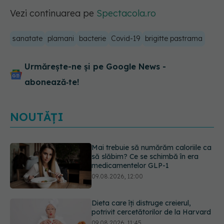
Vezi continuarea pe
Spectacola.ro
sanatate
plamani
bacterie
Covid-19
brigitte pastrama
Urmărește-ne și pe Google News -
abonează‑te!
NOUTĂȚI
Dieta care îți distruge creierul,
potrivit cercetătorilor de la Harvard
09.08.2026, 11:45
Cum folosești uleiul esențial de
rozmarin pentru a opri căderea