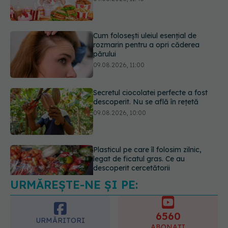
părului
09.08.2026, 11:00
Secretul ciocolatei perfecte a fost
descoperit. Nu se află în rețetă
09.08.2026, 10:00
Plasticul pe care îl folosim zilnic,
legat de ficatul gras. Ce au
descoperit cercetătorii
09.08.2026, 09:47
URMĂREȘTE-NE ȘI PE:
Mai trebuie să numărăm caloriile ca
să slăbim? Ce se schimbă în era
medicamentelor GLP-1
6560
09.08.2026, 12:00
URMĂRITORI
ABONAȚI
365
1401