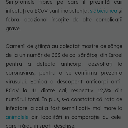
Simptomele tipice pe care îl prezintă caii
infectaţi cu ECoV sunt inapetenţa,
slăbiciunea
şi
febra, ocazional însoţite de alte complicaţii
grave.
Oamenii de ştiinţă au colectat mostre de sânge
de la un număr de 333 de cai sănătoşi din Israel
pentru a detecta anticorpi dezvoltaţi la
coronavirus, pentru a se confirma prezenţa
virusului. Echipa a descoperit anticorpi anti-
ECoV la 41 dintre cai, respectiv 12,3% din
numărul total. În plus, s-a constatat că rata de
infectare la cai a fost semnificativ mai mare la
animalele
din localităţi în comparaţie cu cele
care trăiau în spaţii deschise.