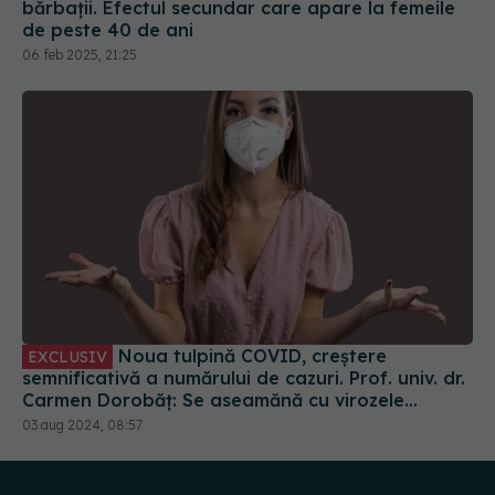
bărbații. Efectul secundar care apare la femeile
de peste 40 de ani
06 feb 2025, 21:25
Noua tulpină COVID, creștere
EXCLUSIV
semnificativă a numărului de cazuri. Prof. univ. dr.
Carmen Dorobăț: Se aseamănă cu virozele
respiratorii. Nu necesită tratament simptomatic
03 aug 2024, 08:57