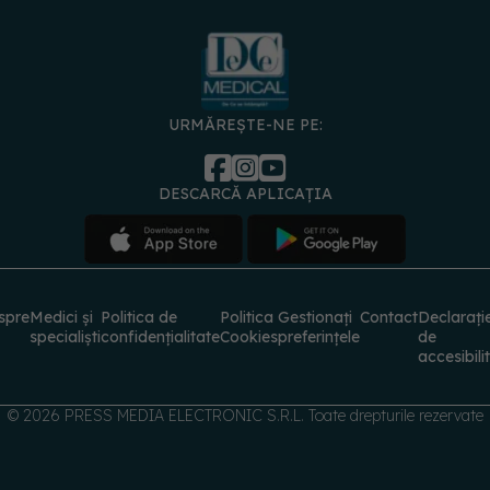
URMĂREȘTE-NE PE:
DESCARCĂ APLICAȚIA
spre
Medici și
Politica de
Politica
Gestionați
Contact
Declarați
specialiști
confidențialitate
Cookies
preferințele
de
accesibili
© 2026 PRESS MEDIA ELECTRONIC S.R.L. Toate drepturile rezervate