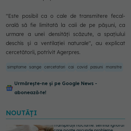
''Este posibil ca o cale de transmitere fecal-
orală să fie limitată la caii de pe păşuni, ca
urmare a unei densităţi scăzute, a spaţiului
deschis şi a ventilaţiei naturale'', au explicat
cercetătorii, potrivit Agerpres.
simptome
sange
cercetatori
cai
covid
pasuni
monstre
Urmărește-ne și pe Google News -
abonează‑te!
NOUTĂȚI