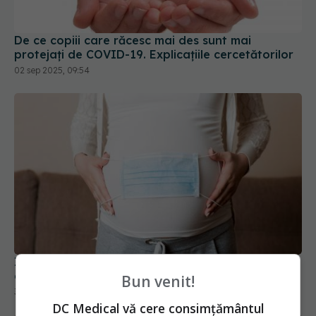
De ce copiii care răcesc mai des sunt mai
protejați de COVID-19. Explicațiile cercetătorilor
02 sep 2025, 09:54
Infecția cu COVID în sarcină, legată de risc dublu
de autism la bebeluși
Bun venit!
31 oct 2025, 19:27
DC Medical vă cere consimțământul