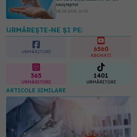
Transpirații nocturne: semnul ignorat
care poate ascunde probleme
serioase de sănătate
08.08.2026, 20:00
URMĂREȘTE-NE ȘI PE:
6560
URMĂRITORI
ABONAȚI
365
1401
URMĂRITORI
URMĂRITORI
ARTICOLE SIMILARE