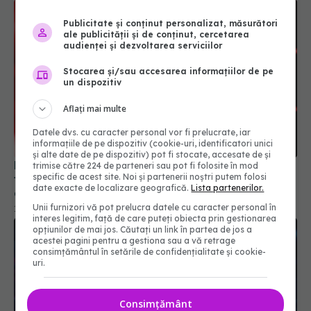
Publicitate și conținut personalizat, măsurători
ale publicității și de conținut, cercetarea
audienței și dezvoltarea serviciilor
Stocarea și/sau accesarea informațiilor de pe
un dispozitiv
Aflați mai multe
Datele dvs. cu caracter personal vor fi prelucrate, iar
informațiile de pe dispozitiv (cookie-uri, identificatori unici
și alte date de pe dispozitiv) pot fi stocate, accesate de și
Pandemia de COVID-19 rămâne doar un subiect
trimise către 224 de parteneri sau pot fi folosite în mod
specific de acest site. Noi și partenerii noștri putem folosi
tabu în China, la 5 ani de la anunțul primului
date exacte de localizare geografică.
Lista partenerilor.
deces legat de virus
Unii furnizori vă pot prelucra datele cu caracter personal în
13 ian 2025, 09:49
interes legitim, față de care puteți obiecta prin gestionarea
opțiunilor de mai jos. Căutați un link în partea de jos a
acestei pagini pentru a gestiona sau a vă retrage
consimțământul în setările de confidențialitate și cookie-
uri.
Consimțământ