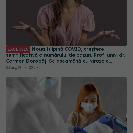
Noua tulpină COVID, creștere
EXCLUSIV
semnificativă a numărului de cazuri. Prof. univ. dr.
Carmen Dorobăț: Se aseamănă cu virozele
respiratorii. Nu necesită tratament simptomatic
03 aug 2024, 08:57
Long-COVID, subdiagnosticat. Simptomele