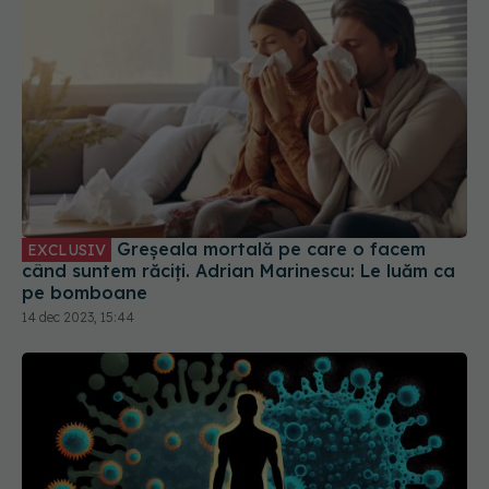
Greșeala mortală pe care o facem
EXCLUSIV
când suntem răciți. Adrian Marinescu: Le luăm ca
pe bomboane
14 dec 2023, 15:44