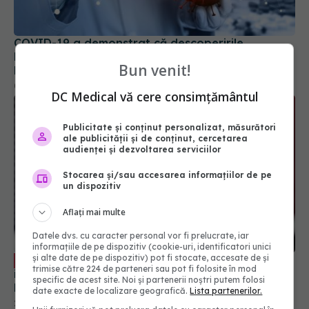
biomedicale nu sunt suficiente pentru a elimina o
boală
05 mar 2025, 21:11
Bun venit!
DC Medical vă cere consimțământul
Publicitate și conținut personalizat, măsurători
ale publicității și de conținut, cercetarea
audienței și dezvoltarea serviciilor
Stocarea și/sau accesarea informațiilor de pe
un dispozitiv
Aflați mai multe
Medicamentul banal pentru răceli sau
EXCLUSIV
infecții, nociv pentru sănătate. Anca Crupariu:
Datele dvs. cu caracter personal vor fi prelucrate, iar
Efect dramatic
informațiile de pe dispozitiv (cookie-uri, identificatori unici
și alte date de pe dispozitiv) pot fi stocate, accesate de și
21 noi 2023, 18:11
trimise către 224 de parteneri sau pot fi folosite în mod
specific de acest site. Noi și partenerii noștri putem folosi
date exacte de localizare geografică.
Lista partenerilor.