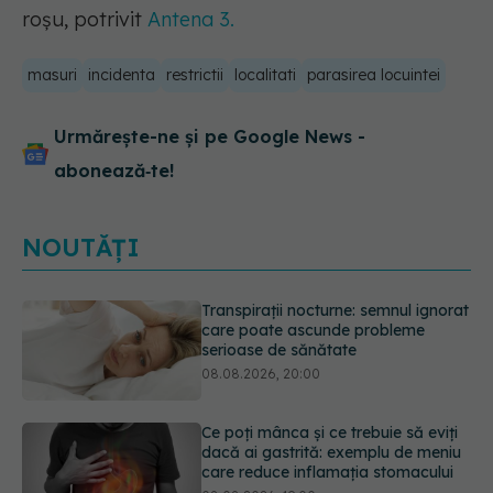
roșu, potrivit
Antena 3.
masuri
incidenta
restrictii
localitati
parasirea locuintei
Urmărește-ne și pe Google News -
abonează‑te!
NOUTĂȚI
Ce poți mânca și ce trebuie să eviți
dacă ai gastrită: exemplu de meniu
care reduce inflamația stomacului
08.08.2026, 19:00
Microplasticele pot traversa bariera
placentară și modifica hormonii
08.08.2026, 18:00