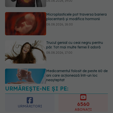
Trucul genial cu ceai negru pentru
păr. Tot mai multe femei îl adoră
08.08.2026, 17:00
Medicamentul folosit de peste 60 de
ani care acționează într-un loc
neașteptat
08.08.2026, 16:00
URMĂREȘTE-NE ȘI PE:
Transpirații nocturne: semnul ignorat
care poate ascunde probleme
serioase de sănătate
6560
08.08.2026, 20:00
URMĂRITORI
ABONAȚI
365
1401