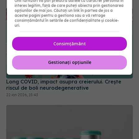
Unii furnizori vă pot prelucra datele cu caracter personal în
interes legitim, față de care puteți obiecta prin gestionarea
opțiunilor de mai jos. Căutați un link în partea de jos a
acestei pagini pentru a gestiona sau a vă retrage
consimțământul în setările de confidențialitate și cookie-
uri.
Consimțământ
Long COVID, impact asupra creierului. Crește
Gestionați opțiunile
riscul de boli neurodegenerative
22 ian 2026, 15:43