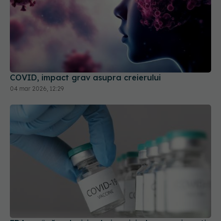
COVID, impact grav asupra creierului
04 mar 2026, 12:29
FDA amână o decizie cheie privind un vaccin anti-
COVID-19
07 apr 2025, 14:45