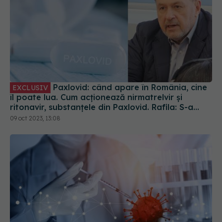
Paxlovid: când apare în România, cine
EXCLUSIV
îl poate lua. Cum acționează nirmatrelvir și
ritonavir, substanțele din Paxlovid. Rafila: S-a
semnat contractul. Va fi disponibil la
09 oct 2023, 13:08
recomandarea medicului
COVID-19 a demonstrat că descoperirile