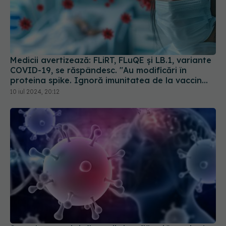
Medicii avertizează: FLiRT, FLuQE și LB.1, variante
COVID-19, se răspândesc. "Au modificări în
proteina spike. Ignoră imunitatea de la vaccin
sau infectarea anterioară
10 iul 2024, 20:12
S-au descoperit inflamaţii și umflături în creier la
persoanele cu long-COVID
12 feb 2025, 12:57