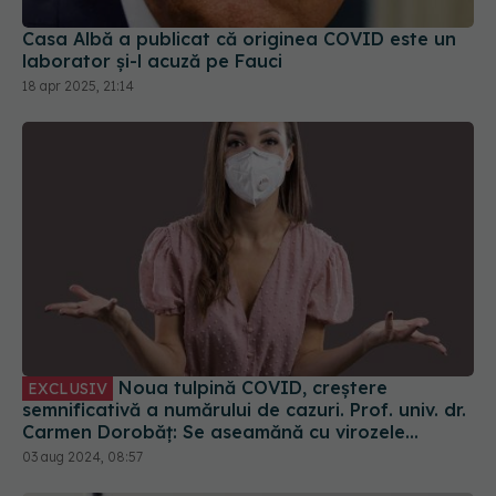
Casa Albă a publicat că originea COVID este un
laborator și-l acuză pe Fauci
18 apr 2025, 21:14
Noua tulpină COVID, creștere
EXCLUSIV
semnificativă a numărului de cazuri. Prof. univ. dr.
Carmen Dorobăț: Se aseamănă cu virozele
respiratorii. Nu necesită tratament simptomatic
03 aug 2024, 08:57