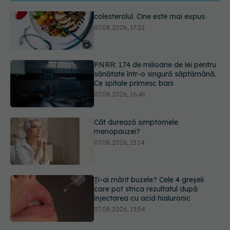
PNRR: 174 de milioane de lei pentru
sănătate într-o singură săptămână.
Ce spitale primesc bani
07.08.2026, 16:41
Cât durează simptomele
menopauzei?
07.08.2026, 15:14
Ți-ai mărit buzele? Cele 4 greșeli
care pot strica rezultatul după
injectarea cu acid hialuronic
07.08.2026, 13:54
Alina Pușcău dezvăluie diagnosticul
care i-a schimbat viața: Am cancer
la sân. Am intrat în metastază
07.08.2026, 12:39