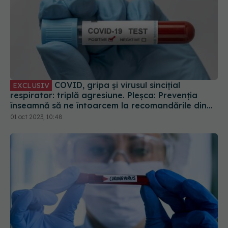
COVID, gripa și virusul sincițial
EXCLUSIV
respirator: triplă agresiune. Pleșca: Prevenția
înseamnă să ne întoarcem la recomandările din
timpul pandemiei!
01 oct 2023, 10:48