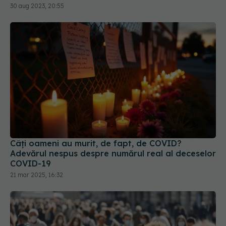
accelerare a unor fenomene care păreau să fie
30 aug 2023, 20:55
într-un ritm mai lent
Câți oameni au murit, de fapt, de COVID?
Adevărul nespus despre numărul real al deceselor
COVID-19
21 mar 2025, 16:32