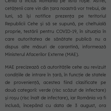
Cehia a inclus România pe lista roșie. Astfel,
cetăţenii care vin din ţara noastră vor trebui, de
luni, să îşi notifice prezenţa pe teritoriul
Republicii Cehe şi să se supună, pe cheltuială
proprie, testării pentru COVID-19, în situaţia în
care autoritatea de sănătate publică nu a
dispus alte măsuri de carantină, informează
Ministerul Afacerilor Externe (MAE).
MAE precizează că autorităţile cehe au revizuit
condiţiile de intrare în ţară, în funcţie de statele
de provenienţă, acestea fiind clasificate pe
două categorii: verde (risc scăzut de infectare)
şi roşu (risc înalt de infectare), iar România va fi
inclusă, începând cu data de 3 august, ora