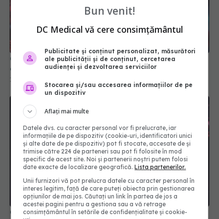
Bun venit!
DC Medical vă cere consimțământul
Publicitate și conținut personalizat, măsurători
Creierul afectat de COVID-19. Trunchiul cerebral,
ale publicității și de conținut, cercetarea
audienței și dezvoltarea serviciilor
cheia simptomelor pe termen lung
11 oct 2025, 15:54
Stocarea și/sau accesarea informațiilor de pe
un dispozitiv
Aflați mai multe
Datele dvs. cu caracter personal vor fi prelucrate, iar
informațiile de pe dispozitiv (cookie-uri, identificatori unici
și alte date de pe dispozitiv) pot fi stocate, accesate de și
trimise către 224 de parteneri sau pot fi folosite în mod
specific de acest site. Noi și partenerii noștri putem folosi
date exacte de localizare geografică.
Lista partenerilor.
Unii furnizori vă pot prelucra datele cu caracter personal în
interes legitim, față de care puteți obiecta prin gestionarea
opțiunilor de mai jos. Căutați un link în partea de jos a
acestei pagini pentru a gestiona sau a vă retrage
China neagă originea COVID. Dispută globală
consimțământul în setările de confidențialitate și cookie-