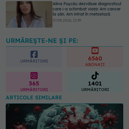
Dieta care poate crește brusc
colesterolul. Cine este mai expus
07.08.2026, 17:22
URMĂREȘTE-NE ȘI PE:
6560
URMĂRITORI
ABONAȚI
365
1401
URMĂRITORI
URMĂRITORI
ARTICOLE SIMILARE