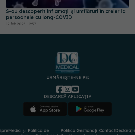
S-au descoperit inflamaţii și umflături în creier la
persoanele cu long-COVID
12 feb 2025, 12:57
URMĂREȘTE-NE PE:
DESCARCĂ APLICAȚIA
spre
Medici și
Politica de
Politica
Gestionați
Contact
Declarați