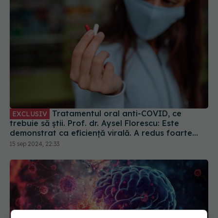
Tratamentul oral anti-COVID, ce
EXCLUSIV
trebuie să știi. Prof. dr. Aysel Florescu: Este
demonstrat ca eficiență virală. A redus foarte
mult riscul de spitalizare
15 sep 2024, 22:33