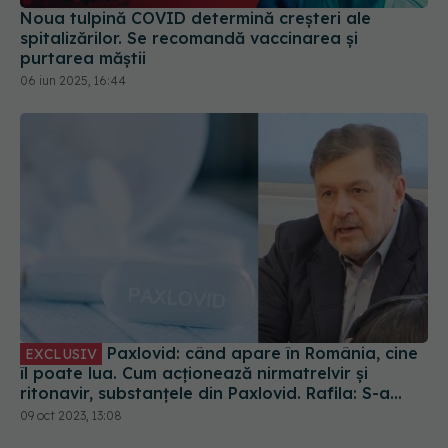
Noua tulpină COVID determină creșteri ale
spitalizărilor. Se recomandă vaccinarea și
purtarea măștii
06 iun 2025, 16:44
Paxlovid: când apare în România, cine
EXCLUSIV
îl poate lua. Cum acționează nirmatrelvir și
ritonavir, substanțele din Paxlovid. Rafila: S-a
semnat contractul. Va fi disponibil la
09 oct 2023, 13:08
recomandarea medicului