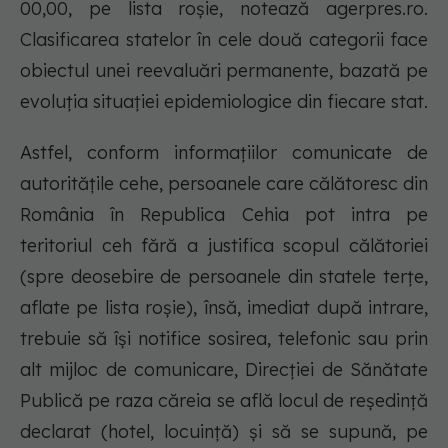
00,00, pe lista roşie, notează agerpres.ro.
Clasificarea statelor în cele două categorii face
obiectul unei reevaluări permanente, bazată pe
evoluţia situaţiei epidemiologice din fiecare stat.
Astfel, conform informaţiilor comunicate de
autorităţile cehe, persoanele care călătoresc din
România în Republica Cehia pot intra pe
teritoriul ceh fără a justifica scopul călătoriei
(spre deosebire de persoanele din statele terţe,
aflate pe lista roşie), însă, imediat după intrare,
trebuie să îşi notifice sosirea, telefonic sau prin
alt mijloc de comunicare, Direcţiei de Sănătate
Publică pe raza căreia se află locul de reşedinţă
declarat (hotel, locuinţă) şi să se supună, pe