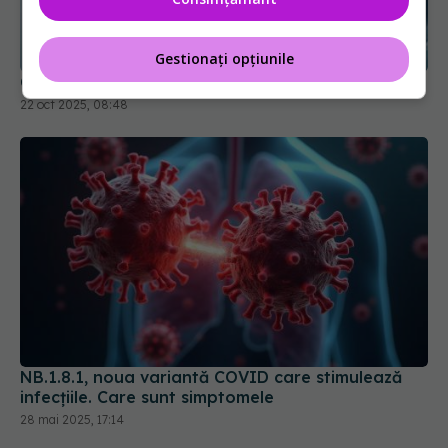
Gestionați opțiunile
COVID-19, evoluție neașteptată
22 oct 2025, 08:48
NB.1.8.1, noua variantă COVID care stimulează
infecțiile. Care sunt simptomele
28 mai 2025, 17:14