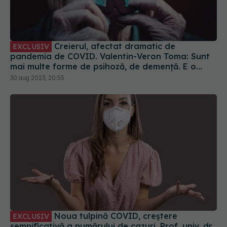
Creierul, afectat dramatic de
EXCLUSIV
pandemia de COVID. Valentin-Veron Toma: Sunt
mai multe forme de psihoză, de demență. E o
accelerare a unor fenomene care păreau să fie
30 aug 2023, 20:55
într-un ritm mai lent
Noua tulpină COVID, creștere
EXCLUSIV
semnificativă a numărului de cazuri. Prof. univ. dr.