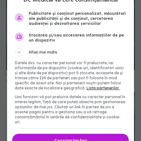
Publicitate și conținut personalizat, măsurători
ale publicității și de conținut, cercetarea
audienței și dezvoltarea serviciilor
Stocarea și/sau accesarea informațiilor de pe
un dispozitiv
Aflați mai multe
Datele dvs. cu caracter personal vor fi prelucrate, iar
informațiile de pe dispozitiv (cookie-uri, identificatori unici
și alte date de pe dispozitiv) pot fi stocate, accesate de și
COVID, impact asupra creierului. Reduce nivelul
trimise către 224 de parteneri sau pot fi folosite în mod
de cortizol
specific de acest site. Noi și partenerii noștri putem folosi
21 aug 2024, 12:59
date exacte de localizare geografică.
Lista partenerilor.
Unii furnizori vă pot prelucra datele cu caracter personal în
interes legitim, față de care puteți obiecta prin gestionarea
opțiunilor de mai jos. Căutați un link în partea de jos a
acestei pagini pentru a gestiona sau a vă retrage
consimțământul în setările de confidențialitate și cookie-
uri.
Consimțământ