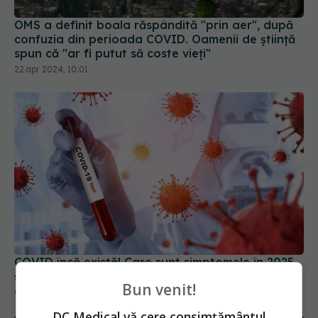
OMS a definit boala răspândită "prin aer", după
confuzia din perioada COVID. Oamenii de știință
spun că "ar fi putut să coste vieți"
22 apr 2024, 10:01
COVID încă există! Care sunt simptomele în 2025
și cât timp durează. De ce ar fi bine să te testezi?
Bun venit!
07 mai 2025, 11:08
DC Medical vă cere consimțământul