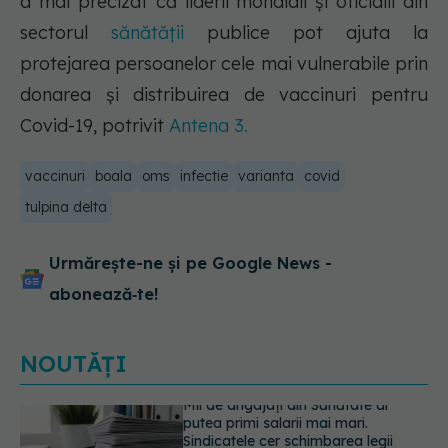
a mai precizat că liderii mondiali şi oficialii din
sectorul
sănătăţii
publice pot ajuta la
protejarea persoanelor cele mai vulnerabile prin
donarea şi distribuirea de vaccinuri pentru
Covid-19, potrivit
Antena 3.
vaccinuri
boala
oms
infectie
varianta
covid
tulpina delta
Urmărește-ne și pe Google News -
abonează‑te!
NOUTĂȚI
EXCLUSIV
Cancerele ginecologice