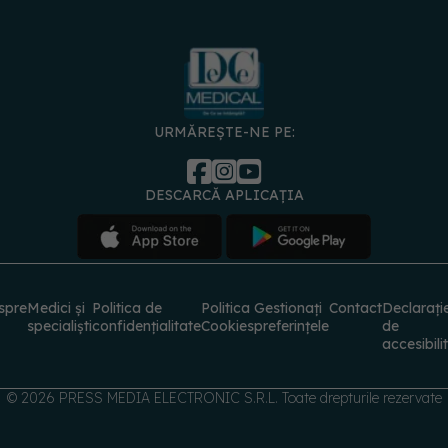
URMĂREȘTE-NE PE:
DESCARCĂ APLICAȚIA
spre
Medici și
Politica de
Politica
Gestionați
Contact
Declarați
specialiști
confidențialitate
Cookies
preferințele
de
accesibili
© 2026 PRESS MEDIA ELECTRONIC S.R.L. Toate drepturile rezervate