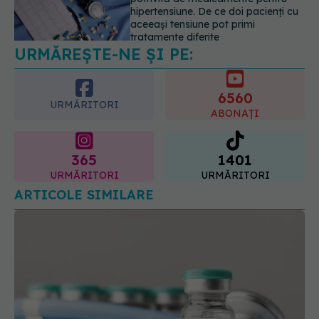
Mii de angajați din Sănătate ar
putea primi salarii mai mari.
Sindicatele cer schimbarea legii
URMĂREȘTE-NE ȘI PE:
06.08.2026, 19:26
6560
URMĂRITORI
ABONAȚI
365
1401
URMĂRITORI
URMĂRITORI
ARTICOLE SIMILARE