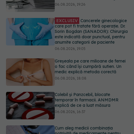
care pot fi tratate fără operație. Dr.
Sorin Bogdan (SANADOR): Chirurgia
este indicată doar punctual, pentru
anumite categorii de paciente
06.08.2026, 19:05
Greșeala pe care milioane de femei
o fac când își cumpără sutien. Un
medic explică metoda corectă
06.08.2026, 18:08
Colebil și Panzcebil, blocate
temporar în farmacii. ANMDMR
explică de ce a luat măsura
06.08.2026, 16:37
Cum aleg medicii combinația
potrivită de medicamente pentru
hipertensiune. De ce doi pacienți cu
aceeași tensiune pot primi
tratamente diferite
06.08.2026, 16:19