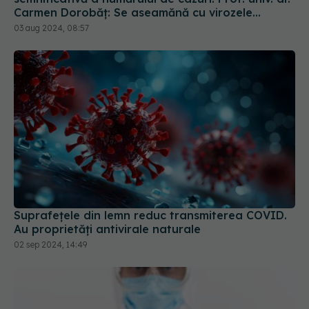
Carmen Dorobăț: Se aseamănă cu virozele
respiratorii. Nu necesită tratament simptomatic
03 aug 2024, 08:57
Suprafețele din lemn reduc transmiterea COVID.
Au proprietăți antivirale naturale
02 sep 2024, 14:49