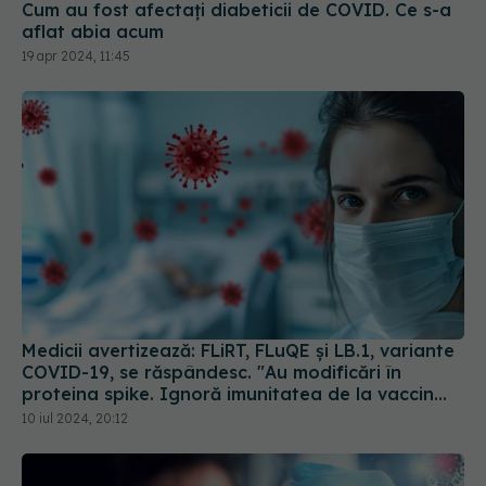
Cum au fost afectați diabeticii de COVID. Ce s-a
aflat abia acum
19 apr 2024, 11:45
Medicii avertizează: FLiRT, FLuQE și LB.1, variante
COVID-19, se răspândesc. "Au modificări în
proteina spike. Ignoră imunitatea de la vaccin
sau infectarea anterioară
10 iul 2024, 20:12