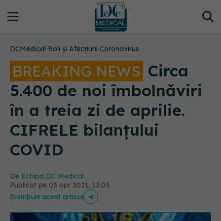
DCMedical
›
Boli și Afecțiuni
›
Coronavirus
Circa
BREAKING NEWS
5.400 de noi îmbolnăviri
în a treia zi de aprilie.
CIFRELE bilanțului
COVID
De
Echipa DC Medical
Publicat pe 03 apr 2021, 13:03
Distribuie acest articol