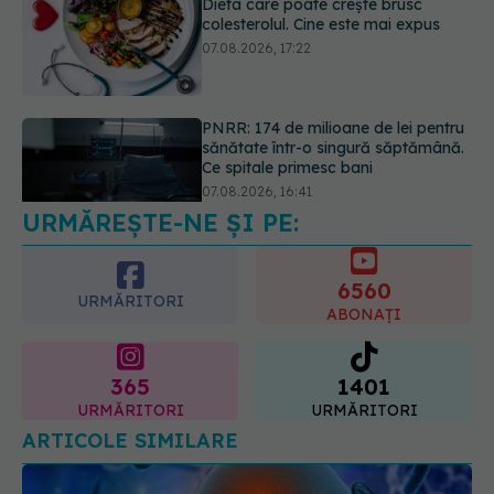
PNRR: 174 de milioane de lei pentru
sănătate într-o singură săptămână.
Ce spitale primesc bani
07.08.2026, 16:41
Ce spune culoarea ta preferată
despre vârsta pe care o ai. Care
este "codul cromatic" al generațiilor
07.08.2026, 21:29
URMĂREȘTE-NE ȘI PE:
6560
URMĂRITORI
ABONAȚI
365
1401
URMĂRITORI
URMĂRITORI
ARTICOLE SIMILARE