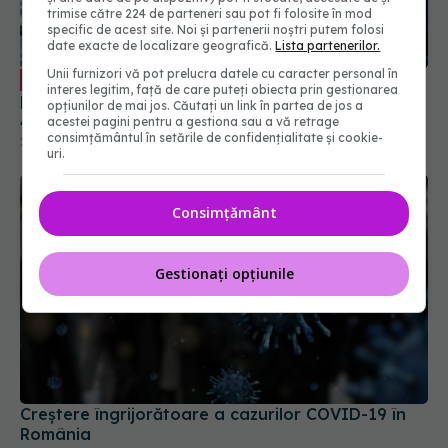
trimise către 224 de parteneri sau pot fi folosite în mod
specific de acest site. Noi și partenerii noștri putem folosi
date exacte de localizare geografică.
Lista partenerilor.
Unii furnizori vă pot prelucra datele cu caracter personal în
Remdesivir, tratamentul injectabil
EXCLUSIV
interes legitim, față de care puteți obiecta prin gestionarea
pentru COVID. Prof. dr. Simin Aysel Florescu:
opțiunilor de mai jos. Căutați un link în partea de jos a
Administrarea se face în spitale
acestei pagini pentru a gestiona sau a vă retrage
consimțământul în setările de confidențialitate și cookie-
29 aug 2024, 23:43
uri.
Consimțământ
Gestionați opțiunile
Creștere îngrijorătoare a cazurilor COVID-19 în
România