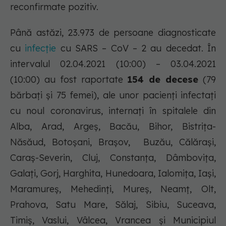
reconfirmate pozitiv.
Până astăzi, 23.973 de persoane diagnosticate
cu
infecție
cu SARS – CoV – 2 au decedat. În
intervalul 02.04.2021 (10:00) – 03.04.2021
(10:00) au fost raportate
154 de decese
(79
bărbați și 75 femei), ale unor pacienți infectați
cu noul coronavirus, internați în spitalele din
Alba, Arad, Argeș, Bacău, Bihor, Bistrița-
Năsăud, Botoșani, Brașov, Buzău, Călărași,
Caraș-Severin, Cluj, Constanța, Dâmbovița,
Galați, Gorj, Harghita, Hunedoara, Ialomița, Iași,
Maramureș, Mehedinți, Mureș, Neamț, Olt,
Prahova, Satu Mare, Sălaj, Sibiu, Suceava,
Timiș, Vaslui, Vâlcea, Vrancea și Municipiul