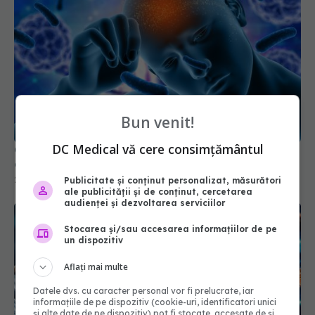
Bun venit!
DC Medical vă cere consimțământul
Ce se întâmplă dacă ai avut COVID. Legătura
dură cu AVC și Parkinson
25 aug 2025, 12:58
Publicitate și conținut personalizat, măsurători
ale publicității și de conținut, cercetarea
audienței și dezvoltarea serviciilor
Stocarea și/sau accesarea informațiilor de pe
un dispozitiv
Aflați mai multe
Datele dvs. cu caracter personal vor fi prelucrate, iar
informațiile de pe dispozitiv (cookie-uri, identificatori unici
și alte date de pe dispozitiv) pot fi stocate, accesate de și