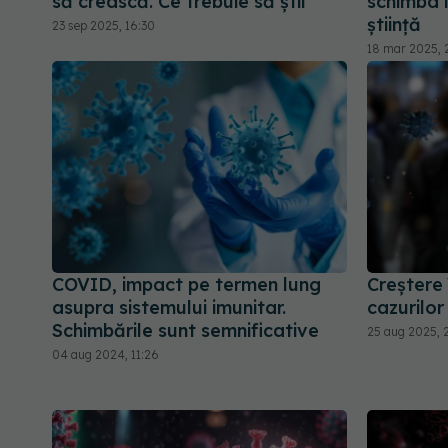
să crească. Ce trebuie să știi
schimba 
știință
23 sep 2025, 16:30
18 mar 2025, 
COVID, impact pe termen lung
Creștere 
asupra sistemului imunitar.
cazurilo
Schimbările sunt semnificative
25 aug 2025, 2
04 aug 2024, 11:26