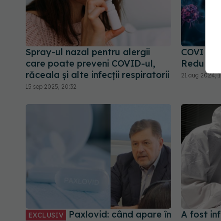
Spray-ul nazal pentru alergii
COVID, im
care poate preveni COVID-ul,
Reduce ni
răceala și alte infecții respiratorii
21 aug 2024, 1
15 sep 2025, 20:32
Paxlovid: când apare în
A fost in
EXCLUSIV