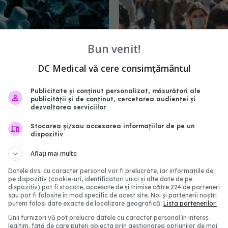
Bun venit!
DC Medical vă cere consimțământul
retrage aprobarea
Alertă COVID-19 în Rom
Publicitate și conținut personalizat, măsurători ale
i combinat gripă -
4.846 de cazuri noi rapo
publicității și de conținut, cercetarea audienței și
într-o singură săptămâ
dezvoltarea serviciilor
2:33
16 sep 2025, 14:17
Stocarea și/sau accesarea informațiilor de pe un
dispozitiv
Aflați mai multe
Datele dvs. cu caracter personal vor fi prelucrate, iar informațiile de
pe dispozitiv (cookie-uri, identificatori unici și alte date de pe
dispozitiv) pot fi stocate, accesate de și trimise către 224 de parteneri
sau pot fi folosite în mod specific de acest site. Noi și partenerii noștri
putem folosi date exacte de localizare geografică.
Lista partenerilor.
Unii furnizori vă pot prelucra datele cu caracter personal în interes
legitim, față de care puteți obiecta prin gestionarea opțiunilor de mai