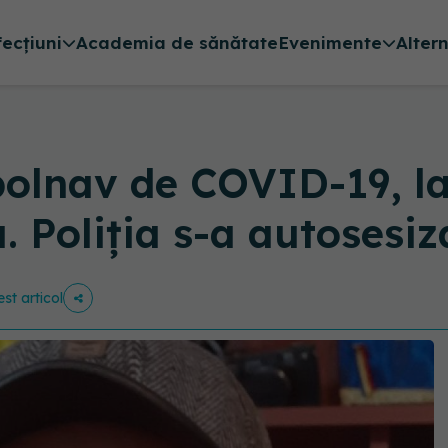
fecțiuni
Academia de sănătate
Evenimente
Alter
bolnav de COVID-19, la
. Poliția s-a autosesiz
est articol