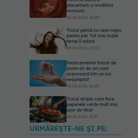
placentară și modifica
hormonii
08.08.2026, 18:00
Trucul genial cu ceai negru
pentru păr. Tot mai multe
femei îl adoră
08.08.2026, 17:00
Medicamentul folosit de
peste 60 de ani care
acționează într-un loc
neașteptat
08.08.2026, 16:00
Trucul simplu care face
pepenele verde mult mai
ușor de tăiat
08.08.2026, 15:32
URMĂREȘTE-NE ȘI PE:
Ce poți mânca și ce
trebuie să eviți dacă ai