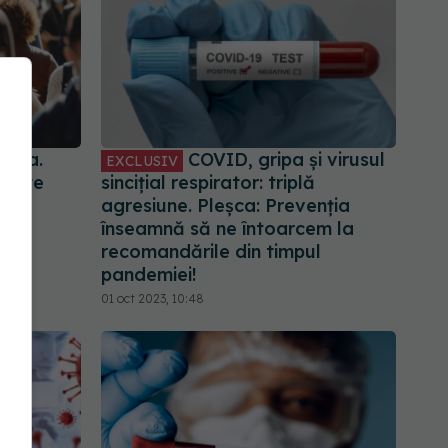
ânia.
COVID, gripa și virusul
EXCLUSIV
rtate
sincițial respirator: triplă
nă
agresiune. Pleșca: Prevenția
înseamnă să ne întoarcem la
recomandările din timpul
pandemiei!
01 oct 2023, 10:48