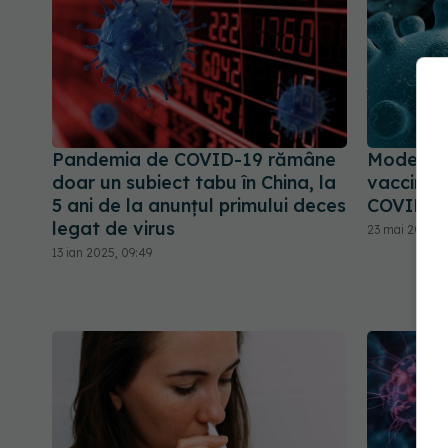
Pandemia de COVID-19 rămâne
Moderna 
doar un subiect tabu în China, la
vaccinulu
5 ani de la anunțul primului deces
COVID
legat de virus
23 mai 2025, 1
13 ian 2025, 09:49