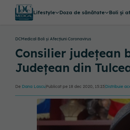
Lifestyle
Doza de sănătate
Boli și a
DCMedical
›
Boli și Afecțiuni
›
Coronavirus
Consilier județean 
Județean din Tulcea
De
Dana Lascu
Publicat pe 18 dec 2020, 15:23
Distribuie ac