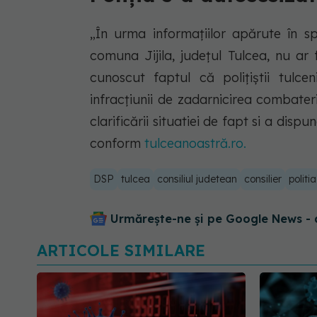
„În urma informațiilor apărute în sp
comuna Jijila, județul Tulcea, nu ar 
cunoscut faptul că polițiștii tulcen
infracțiunii de zadarnicirea combateri
clarificării situatiei de fapt si a dis
conform
tulceanoastră.ro.
DSP
tulcea
consiliul judetean
consilier
politia
Urmărește-ne și pe Google News - 
ARTICOLE SIMILARE