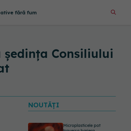
native fără fum
 ședinţa Consiliului
at
NOUTĂȚI
Microplasticele pot
traversa bariera