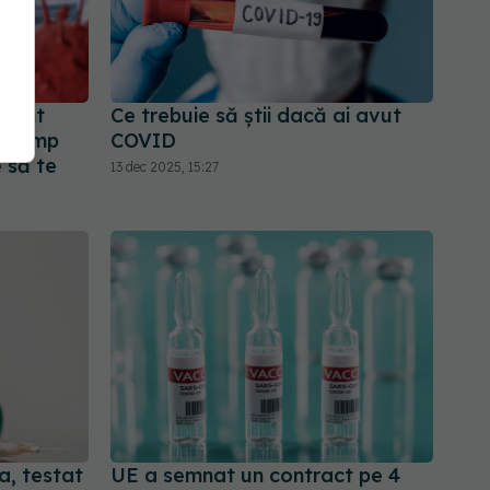
 sunt
Ce trebuie să știi dacă ai avut
ât timp
COVID
e să te
13 dec 2025, 15:27
, testat
UE a semnat un contract pe 4