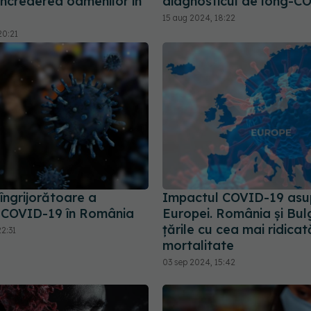
încrederea oamenilor în
diagnosticul de long-C
15 aug 2024, 18:22
20:21
îngrijorătoare a
Impactul COVID-19 asu
r COVID-19 în România
Europei. România și Bul
țările cu cea mai ridicat
2:31
mortalitate
03 sep 2024, 15:42