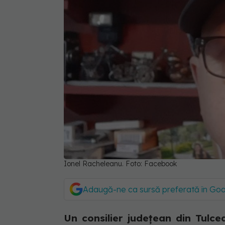
Ionel Racheleanu. Foto: Facebook
Adaugă-ne ca sursă preferată în Go
Un consilier județean din Tulce