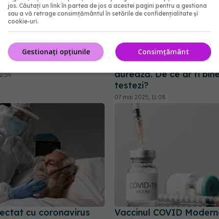
jos. Căutați un link în partea de jos a acestei pagini pentru a gestiona
sau a vă retrage consimțământul în setările de confidențialitate și
cookie-uri.
pact asupra creierului.
COVID încă există! Care
Gestionați opțiunile
Consimțământ
velul de cortizol
simptomele în 2025 și c
durează. De ce ar fi bin
2:59
testezi?
07 mai 2025, 11:08
fectat cu coronavirus
Vaccinul COVID Moderna