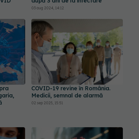
OVID
după 3 ani de la infectare
03 aug 2024, 14:12
pra
COVID-19 revine în România.
garia,
Medicii, semnal de alarmă
ă
02 sep 2025, 15:51