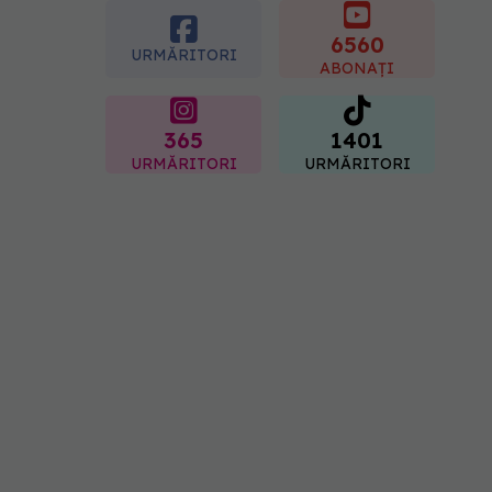
gastrită: exemplu de
meniu care reduce
6560
URMĂRITORI
inflamația stomacului
ABONAȚI
08.08.2026, 19:00
365
1401
URMĂRITORI
URMĂRITORI