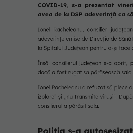
COVID-19, s-a prezentat vineri
avea de la DSP adeverință ca să 
Ionel Racheleanu, consilier județea
adeverințe emise de Direcția de Sănă
la Spitalul Județean pentru a-și face
Însă, consilierul județean s-a oprit, 
dacă a fost rugat să părăsească sala.
Ionel Racheleanu a refuzat să plece d
izolare” și „nu transmite viruși”. Dup
consilierul a părăsit sala.
Poliția s-a autosesizat