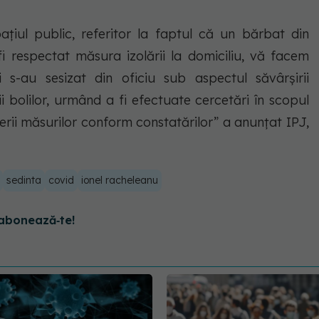
ațiul public, referitor la faptul că un bărbat din
fi respectat măsura izolării la domiciliu, vă facem
i s-au sesizat din oficiu sub aspectul săvârșirii
i bolilor, urmând a fi efectuate cercetări în scopul
punerii măsurilor conform constatărilor” a anunțat IPJ,
sedinta
covid
ionel racheleanu
abonează‑te!