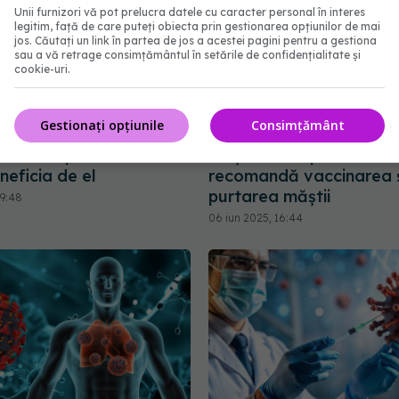
Unii furnizori vă pot prelucra datele cu caracter personal în interes
legitim, față de care puteți obiecta prin gestionarea opțiunilor de mai
jos. Căutați un link în partea de jos a acestei pagini pentru a gestiona
sau a vă retrage consimțământul în setările de confidențialitate și
cookie-uri.
Gestionați opțiunile
Consimțământ
obă vaccinul Novavax
Noua tulpină COVID de
r doar pentru unii. Cine
creșteri ale spitalizărilor
eficia de el
recomandă vaccinarea 
purtarea măștii
09:48
06 iun 2025, 16:44