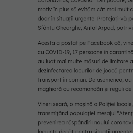
Coronavirus, Covasna.
"Din păcate, bi
motiv în plus să evităm cât mai mult c
doar în situaţii urgente. Protejaţi-vă p
Sfântu Gheorghe, Antal Arpad, potrivi
Acesta a postat pe Facebook că, viner
cu COVID-19, 17 persoane în carantină ş
au luat mai multe măsuri de limitare 
dezinfectarea locurilor de joacă pentru
transport în comun. De asemenea, au î
maghiară cu recomandări şi reguli de 
Vineri seară, o maşină a Poliţiei local
transmiţând populaţiei mesajul "Aten
prevenirea răspândirii noului coronavi
locuinţe decât pentru situaţii urgente!