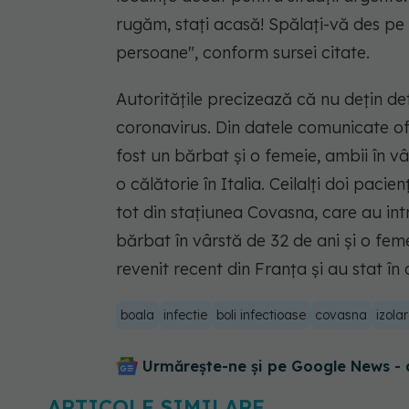
rugăm, staţi acasă! Spălaţi-vă des pe 
persoane", conform sursei citate.
Autorităţile precizează că nu dețin de
coronavirus. Din datele comunicate ofi
fost un bărbat şi o femeie, ambii în vâ
o călătorie în Italia. Ceilalţi doi paci
tot din staţiunea Covasna, care au intr
bărbat în vârstă de 32 de ani şi o fe
revenit recent din Franţa şi au stat în 
boala
infectie
boli infectioase
covasna
izola
Urmărește-ne și pe Google News - 
ARTICOLE SIMILARE