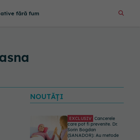
native fără fum
vasna
NOUTĂȚI
EXCLUSIV
Cancerele
care pot fi prevenite. Dr.
Sorin Bogdan
(SANADOR): Au metode