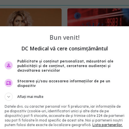
Bun venit!
DC Medical vă cere consimțământul
Publicitate și conținut personalizat, măsurători ale
publicității și de conținut, cercetarea audienței și
dezvoltarea serviciilor
 fără miros după
Pandemia de COVID-19
ât timp poate persista
doar un subiect tabu în 
Stocarea și/sau accesarea informațiilor de pe un
a
5 ani de la anunțul prim
dispozitiv
legat de virus
22:40
Aflați mai multe
13 ian 2025, 09:49
Datele dvs. cu caracter personal vor fi prelucrate, iar informațiile de
pe dispozitiv (cookie-uri, identificatori unici și alte date de pe
dispozitiv) pot fi stocate, accesate de și trimise către 224 de parteneri
sau pot fi folosite în mod specific de acest site. Noi și partenerii noștri
putem folosi date exacte de localizare geografică.
Lista partenerilor.