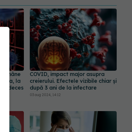
 rămâne
COVID, impact major asupra
China, la
creierului. Efectele vizibile chiar și
ului deces
după 3 ani de la infectare
03 aug 2024, 14:12