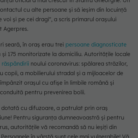
lanţul oficial a mai crescut în Sfântu Gheorghe. Un
ontactul cu alte persoane şi să ieşim din locuinţă
e voi şi pe cei dragi"
, a scris primarul orașului
t Agerpres.
i seară, în oraş erau trei
persoane diagnosticate
i 175 monitorizate la domiciliu. Autorităţile locale
a
răspândirii
noului coronavirus: spălarea străzilor,
 copii, a mobilierului stradal şi a mijloacelor de
mpânzit oraşul cu afişe în limbile română şi
conduită pentru prevenirea bolii.
e, dotată cu difuzoare, a patrulat prin oraş
ţiune! Pentru siguranţa dumneavoastră şi pentru
rus, autorităţile vă recomandă să nu ieşiţi din
 Persoanele în vârstă sunt cele mai vulnerabile! Vă