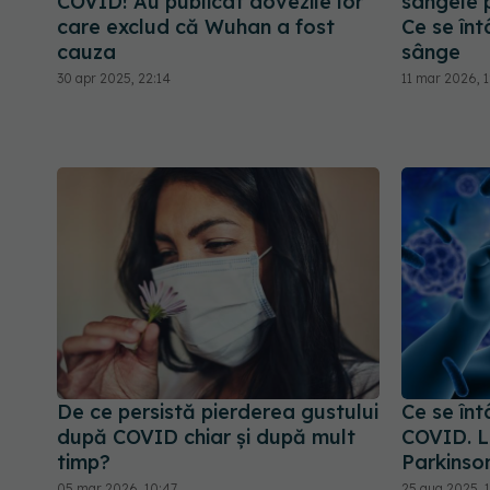
COVID! Au publicat dovezile lor
sângele 
care exclud că Wuhan a fost
Ce se înt
cauza
sânge
30 apr 2025, 22:14
11 mar 2026, 
De ce persistă pierderea gustului
Ce se în
după COVID chiar și după mult
COVID. L
timp?
Parkinso
05 mar 2026, 10:47
25 aug 2025, 