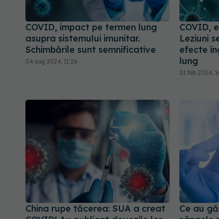
COVID, impact pe termen lung
COVID, e
asupra sistemului imunitar.
Leziuni s
Schimbările sunt semnificative
efecte î
lung
04 aug 2024, 11:26
01 feb 2024, 
China rupe tăcerea: SUA a creat
Ce au găs