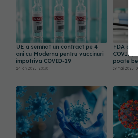
UE a semnat un contract pe 4
FDA apr
ani cu Moderna pentru vaccinuri
COVID, da
împotriva COVID-19
poate ben
24 ian 2025, 20:30
19 mai 2025, 