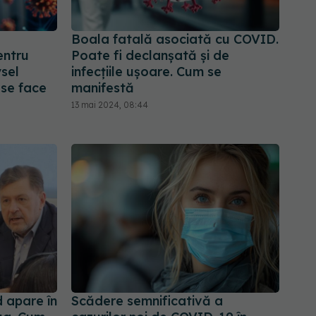
Boala fatală asociată cu COVID.
entru
Poate fi declanșată și de
ysel
infecțiile ușoare. Cum se
 se face
manifestă
13 mai 2024, 08:44
 apare în
Scădere semnificativă a