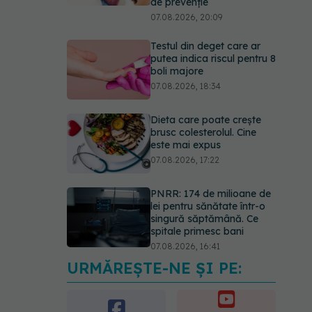
de prevenție
07.08.2026, 20:09
Testul din deget care ar
putea indica riscul pentru 8
boli majore
07.08.2026, 18:34
Dieta care poate crește
brusc colesterolul. Cine
este mai expus
07.08.2026, 17:22
PNRR: 174 de milioane de
lei pentru sănătate într-o
singură săptămână. Ce
spitale primesc bani
07.08.2026, 16:41
URMĂREȘTE-NE ȘI PE:
Ce spune culoarea ta
preferată despre vârsta
pe care o ai. Care este