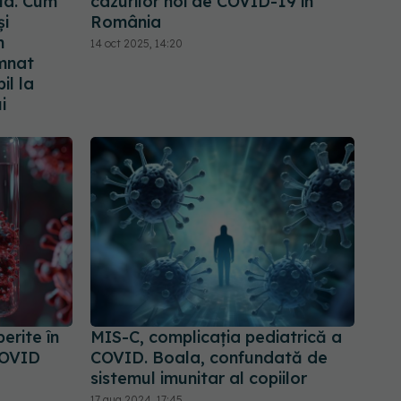
lua. Cum
cazurilor noi de COVID-19 în
și
România
n
14 oct 2025, 14:20
emnat
il la
i
erite în
MIS-C, complicația pediatrică a
COVID
COVID. Boala, confundată de
sistemul imunitar al copiilor
17 aug 2024, 17:45