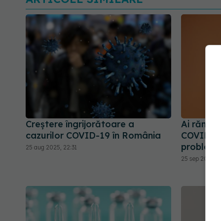
Creștere îngrijorătoare a
Ai rămas
cazurilor COVID-19 în România
COVID? C
problem
25 aug 2025, 22:31
25 sep 2025, 