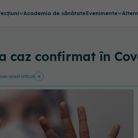
fecțiuni
Academia de sănătate
Evenimente
Alter
ea caz confirmat în Co
buie acest articol