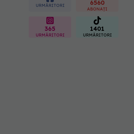
"codul cromatic" al
6560
URMĂRITORI
generațiilor
ABONAȚI
07.08.2026, 21:29
365
1401
URMĂRITORI
URMĂRITORI