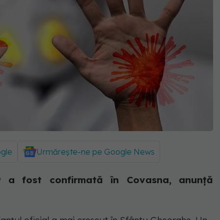
ogle
Urmărește-ne pe Google News
 a fost confirmată în Covasna, anunță