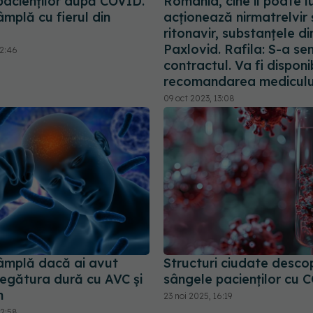
pacienților după COVID.
România, cine îl poate 
âmplă cu fierul din
acționează nirmatrelvir 
ritonavir, substanțele di
Paxlovid. Rafila: S-a s
12:46
contractul. Va fi disponib
recomandarea mediculu
09 oct 2023, 13:08
tâmplă dacă ai avut
Structuri ciudate descop
egătura dură cu AVC și
sângele pacienților cu 
n
23 noi 2025, 16:19
12:58