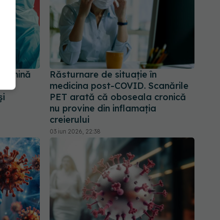
termină
Răsturnare de situație în
. Se
medicina post-COVID. Scanările
și
PET arată că oboseala cronică
nu provine din inflamația
creierului
03 iun 2026, 22:38