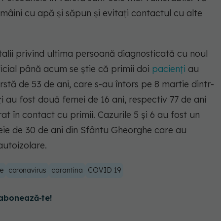
mâini cu apă şi săpun şi evitaţi contactul cu alte
talii privind ultima persoană diagnosticată cu noul
cial până acum se ştie că primii doi
pacienţi
au
rstă de 53 de ani, care s-au întors pe 8 martie dintr-
enţi au fost două femei de 16 ani, respectiv 77 de ani
at în contact cu primii. Cazurile 5 şi 6 au fost un
meie de 30 de ani din Sfântu Gheorghe care au
autoizolare.
re
coronavirus
carantina
COVID 19
abonează‑te!