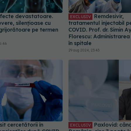
fecte devastatoare.
Remdesivir,
EXCLUSIV
evere, silențioase cu
tratamentul injectabil p
ngrijorătoare pe termen
COVID. Prof. dr. Simin A
Florescu: Administrarea
în spitale
16:46
29 aug 2024, 23:43
it cercetătorii în
Paxlovid: când
EXCLUSIV