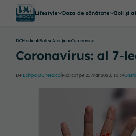
Lifestyle
Doza de sănătate
Boli și a
DCMedical
›
Boli și Afecțiuni
›
Coronavirus
Coronavirus: al 7-l
De
Echipa DC Medical
Publicat pe 21 mar 2020, 10:39
Distri