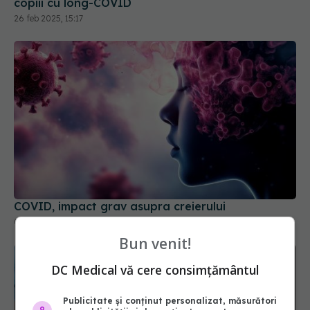
copiii cu long-COVID
26 feb 2025, 15:17
COVID, impact grav asupra creierului
04 mar 2026, 12:29
Bun venit!
DC Medical vă cere consimțământul
Publicitate și conținut personalizat, măsurători