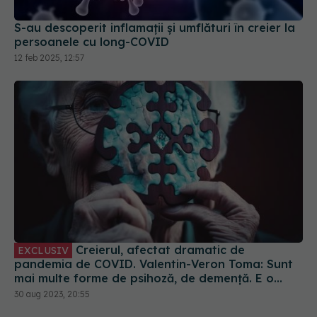
S-au descoperit inflamaţii și umflături în creier la
persoanele cu long-COVID
12 feb 2025, 12:57
Creierul, afectat dramatic de
EXCLUSIV
pandemia de COVID. Valentin-Veron Toma: Sunt
mai multe forme de psihoză, de demență. E o
accelerare a unor fenomene care păreau să fie
30 aug 2023, 20:55
într-un ritm mai lent