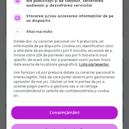
ale publicității și de conținut, cercetarea
audienței și dezvoltarea serviciilor
Stocarea și/sau accesarea informațiilor de pe
un dispozitiv
Aflați mai multe
FDA amână o decizie cheie privind un vaccin anti-
Datele dvs. cu caracter personal vor fi prelucrate, iar
informațiile de pe dispozitiv (cookie-uri, identificatori unici
COVID-19
și alte date de pe dispozitiv) pot fi stocate, accesate de și
07 apr 2025, 14:45
trimise către 224 de parteneri sau pot fi folosite în mod
specific de acest site. Noi și partenerii noștri putem folosi
date exacte de localizare geografică.
Lista partenerilor.
Unii furnizori vă pot prelucra datele cu caracter personal în
interes legitim, față de care puteți obiecta prin gestionarea
opțiunilor de mai jos. Căutați un link în partea de jos a
acestei pagini pentru a gestiona sau a vă retrage
consimțământul în setările de confidențialitate și cookie-
uri.
Consimțământ
Noile vaccinuri anti-COVID-19, autorizate de FDA