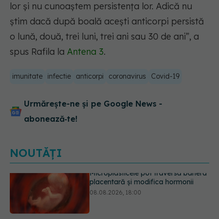
lor și nu cunoaștem persistența lor. Adică nu
știm dacă după boală acești anticorpi persistă
o lună, două, trei luni, trei ani sau 30 de ani”, a
spus Rafila la
Antena 3
.
imunitate
infectie
anticorpi
coronavirus
Covid-19
Urmărește-ne și pe Google News -
abonează‑te!
NOUTĂȚI
Trucul genial cu ceai negru pentru
păr. Tot mai multe femei îl adoră
08.08.2026, 17:00