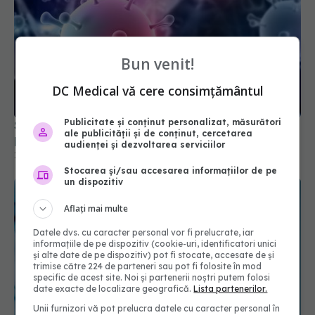
Bun venit!
S-au descoperit inflamaţii și umflături în creier la
DC Medical vă cere consimțământul
persoanele cu long-COVID
12 feb 2025, 12:57
Publicitate și conținut personalizat, măsurători
ale publicității și de conținut, cercetarea
audienței și dezvoltarea serviciilor
Stocarea și/sau accesarea informațiilor de pe
un dispozitiv
Aflați mai multe
Datele dvs. cu caracter personal vor fi prelucrate, iar
informațiile de pe dispozitiv (cookie-uri, identificatori unici
și alte date de pe dispozitiv) pot fi stocate, accesate de și
trimise către 224 de parteneri sau pot fi folosite în mod
specific de acest site. Noi și partenerii noștri putem folosi
date exacte de localizare geografică.
Lista partenerilor.
Ce trebuie să știi dacă ai avut COVID
Unii furnizori vă pot prelucra datele cu caracter personal în