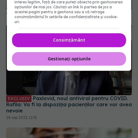
13 dec 2025, 15:27
interes legitim, față de care puteți obiecta prin gestionarea
opțiunilor de mai jos. Căutați un link în partea de jos a
acestei pagini pentru a gestiona sau a vă retrage
consimțământul în setările de confidențialitate și cookie-
uri.
Consimțământ
Gestionați opțiunile
Paxlovid, noul antiviral pentru COVID.
EXCLUSIV
Rafila: Va fi la dispoziția pacienților care vor avea
nevoie
28 sep 2023, 12:31