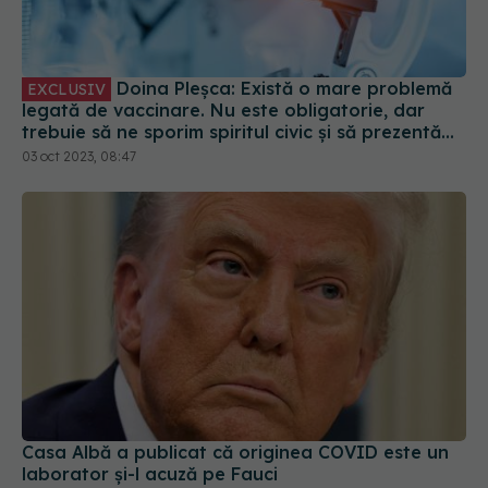
Doina Pleșca: Există o mare problemă
EXCLUSIV
legată de vaccinare. Nu este obligatorie, dar
trebuie să ne sporim spiritul civic și să prezentăm
corect minusurile și plusurile fiecărui vaccin
03 oct 2023, 08:47
Casa Albă a publicat că originea COVID este un
laborator și-l acuză pe Fauci
18 apr 2025, 21:14