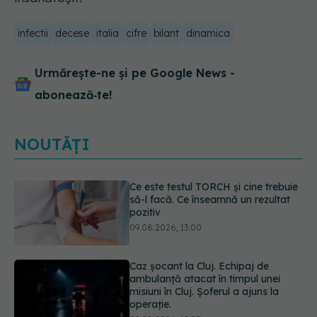
infectii
decese
italia
cifre
bilant
dinamica
Urmărește-ne și pe Google News -
abonează‑te!
NOUTĂȚI
Caz șocant la Cluj. Echipaj de
ambulanță atacat în timpul unei
misiuni în Cluj. Șoferul a ajuns la
operație.
09.08.2026, 12:55
Mai trebuie să numărăm caloriile ca
să slăbim? Ce se schimbă în era
medicamentelor GLP-1