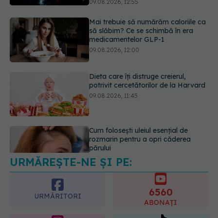
09.08.2026, 12:00
Dieta care îți distruge creierul,
potrivit cercetătorilor de la Harvard
09.08.2026, 11:45
Cum folosești uleiul esențial de
rozmarin pentru a opri căderea
părului
09.08.2026, 11:00
URMĂREȘTE-NE ȘI PE:
Ce este testul TORCH și cine trebuie
să-l facă. Ce înseamnă un rezultat
pozitiv
6560
09.08.2026, 13:00
URMĂRITORI
ABONAȚI
365
1401
URMĂRITORI
URMĂRITORI