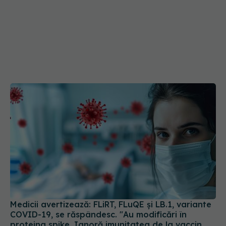
Medicii avertizează: FLiRT, FLuQE și LB.1, variante
COVID-19, se răspândesc. "Au modificări în
proteina spike. Ignoră imunitatea de la vaccin
sau infectarea anterioară
10 iul 2024, 20:12