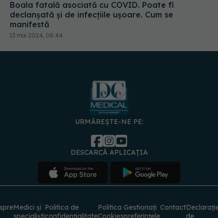
Boala fatală asociată cu COVID. Poate fi
declanșată și de infecțiile ușoare. Cum se
manifestă
13 mai 2024, 08:44
URMĂREȘTE-NE PE:
DESCARCĂ APLICAȚIA
spre
Medici și
Politica de
Politica
Gestionați
Contact
Declarați
specialiști
confidențialitate
Cookies
preferințele
de