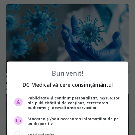
Bun venit!
COVID, impact pe termen lung asupra sistemului
imunitar. Schimbările sunt semnificative
DC Medical vă cere consimțământul
04 aug 2024, 11:26
Publicitate și conținut personalizat, măsurători
ale publicității și de conținut, cercetarea
audienței și dezvoltarea serviciilor
Stocarea și/sau accesarea informațiilor de pe
un dispozitiv