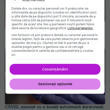
Aflați mai multe
Datele dvs. cu caracter personal vor fi prelucrate, iar
informațiile de pe dispozitiv (cookie-uri, identificatori unici
și alte date de pe dispozitiv) pot fi stocate, accesate de și
trimise către 224 de parteneri sau pot fi folosite în mod
Tratamentul oral anti-COVID, ce
specific de acest site. Noi și partenerii noștri putem folosi
EXCLUSIV
date exacte de localizare geografică.
Lista partenerilor.
trebuie să știi. Prof. dr. Aysel Florescu: Este
demonstrat ca eficiență virală. A redus foarte
Unii furnizori vă pot prelucra datele cu caracter personal în
mult riscul de spitalizare
interes legitim, față de care puteți obiecta prin gestionarea
15 sep 2024, 22:33
opțiunilor de mai jos. Căutați un link în partea de jos a
acestei pagini pentru a gestiona sau a vă retrage
consimțământul în setările de confidențialitate și cookie-
uri.
Consimțământ
Gestionați opțiunile
COVID, asociat cu o boală autoimună dureroasă.