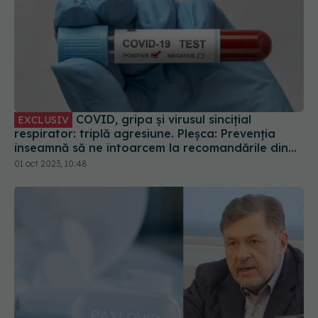
COVID, gripa și virusul sincițial
EXCLUSIV
respirator: triplă agresiune. Pleșca: Prevenția
înseamnă să ne întoarcem la recomandările din
timpul pandemiei!
01 oct 2023, 10:48