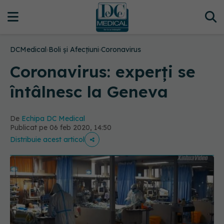
DCMedical
›
Boli și Afecțiuni
›
Coronavirus
Coronavirus: experți se
întâlnesc la Geneva
De
Echipa DC Medical
Publicat pe 06 feb 2020, 14:50
Distribuie acest articol