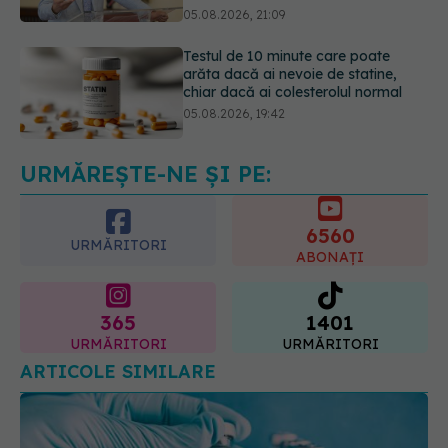
chiar dacă ai colesterolul normal
05.08.2026, 19:42
Pepenele roșu sau cel galben: care
crește glicemia mai repede.
Răspunsul unui medic diabetolog
06.08.2026, 09:36
URMĂREȘTE-NE ȘI PE:
6560
URMĂRITORI
ABONAȚI
365
1401
URMĂRITORI
URMĂRITORI
ARTICOLE SIMILARE