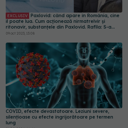
Paxlovid: când apare în România, cine
EXCLUSIV
îl poate lua. Cum acționează nirmatrelvir și
ritonavir, substanțele din Paxlovid. Rafila: S-a
semnat contractul. Va fi disponibil la
09 oct 2023, 13:08
recomandarea medicului
COVID, efecte devastatoare. Leziuni severe,
silențioase cu efecte îngrijorătoare pe termen
lung