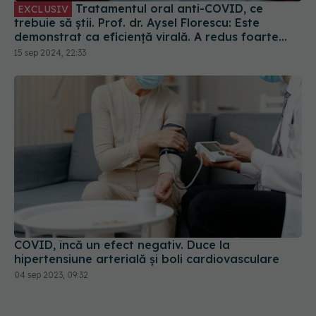
Tratamentul oral anti-COVID, ce
EXCLUSIV
trebuie să știi. Prof. dr. Aysel Florescu: Este
demonstrat ca eficiență virală. A redus foarte
mult riscul de spitalizare
15 sep 2024, 22:33
COVID, încă un efect negativ. Duce la
hipertensiune arterială și boli cardiovasculare
04 sep 2023, 09:32