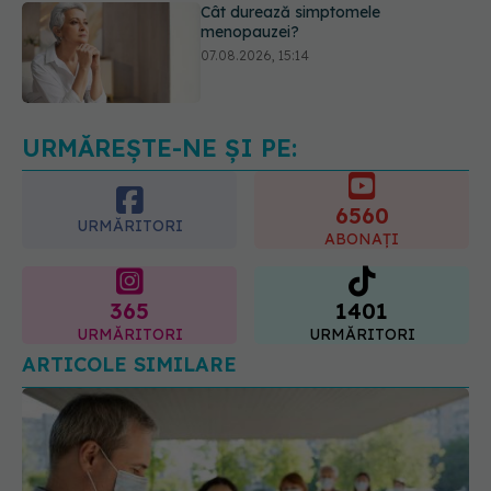
EXCLUSIV
Cancerele care pot fi
prevenite. Dr. Sorin Bogdan
(SANADOR): Au metode de
prevenție
07.08.2026, 20:09
URMĂREȘTE-NE ȘI PE:
6560
URMĂRITORI
ABONAȚI
365
1401
URMĂRITORI
URMĂRITORI
ARTICOLE SIMILARE