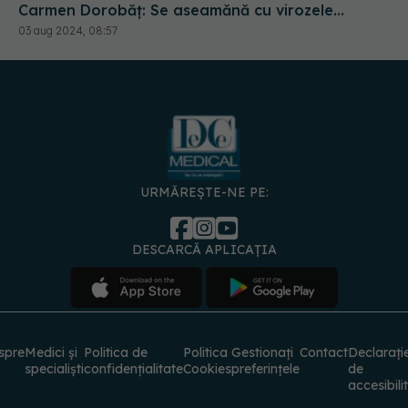
Carmen Dorobăț: Se aseamănă cu virozele
respiratorii. Nu necesită tratament simptomatic
03 aug 2024, 08:57
URMĂREȘTE-NE PE:
DESCARCĂ APLICAȚIA
spre
Medici și
Politica de
Politica
Gestionați
Contact
Declarați
specialiști
confidențialitate
Cookies
preferințele
de
accesibili