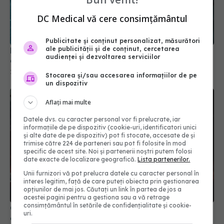
DC Medical vă cere consimțământul
Publicitate și conținut personalizat, măsurători
ale publicității și de conținut, cercetarea
Moderna retrage aprobarea vaccinului combinat
audienței și dezvoltarea serviciilor
gripă - COVID
23 mai 2025, 12:33
Stocarea și/sau accesarea informațiilor de pe
un dispozitiv
Aflați mai multe
Datele dvs. cu caracter personal vor fi prelucrate, iar
informațiile de pe dispozitiv (cookie-uri, identificatori unici
și alte date de pe dispozitiv) pot fi stocate, accesate de și
trimise către 224 de parteneri sau pot fi folosite în mod
specific de acest site. Noi și partenerii noștri putem folosi
date exacte de localizare geografică.
Lista partenerilor.
Unii furnizori vă pot prelucra datele cu caracter personal în
interes legitim, față de care puteți obiecta prin gestionarea
opțiunilor de mai jos. Căutați un link în partea de jos a
acestei pagini pentru a gestiona sau a vă retrage
consimțământul în setările de confidențialitate și cookie-
Ce este varianta COVID "Cicada" și de ce se tem
uri.
experții