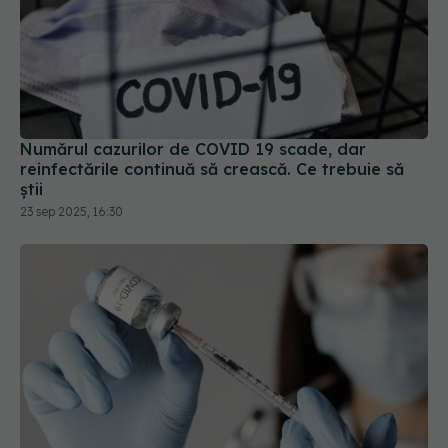
Numărul cazurilor de COVID 19 scade, dar
reinfectările continuă să crească. Ce trebuie să
știi
23 sep 2025, 16:30
Vaccinul anti-COVID a scăzut incidența AVC-urilor
și a infarctului