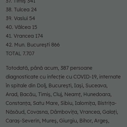
37. Timiș 341
38. Tulcea 24
39. Vaslui 54
40. Vâlcea 15
41. Vrancea 174
42. Mun. București 866
TOTAL 7.707
Totodată, până acum, 387 persoane
diagnosticate cu infecție cu COVID-19, internate
în spitale din Dolj, București, Iași, Suceava,
Arad, Bacău, Timiș, Cluj, Neamț, Hunedoara,
Constanța, Satu Mare, Sibiu, Ialomița, Bistrița-
Năsăud, Covasna, Dâmbovița, Vrancea, Galați,
Caraș-Severin, Mureș, Giurgiu, Bihor, Argeș,