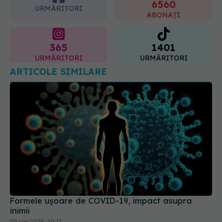
365
1401
URMĂRITORI
URMĂRITORI
ARTICOLE SIMILARE
Formele ușoare de COVID-19, impact asupra
inimii
20 sep 2025, 20:17