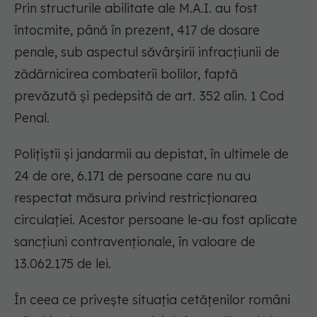
Prin structurile abilitate ale M.A.I. au fost
întocmite, până în prezent, 417 de dosare
penale, sub aspectul săvârșirii infracțiunii de
zădărnicirea combaterii bolilor, faptă
prevăzută şi pedepsită de art. 352 alin. 1 Cod
Penal.
Polițiștii și jandarmii au depistat, în ultimele de
24 de ore, 6.171 de persoane care nu au
respectat măsura privind restricţionarea
circulaţiei. Acestor persoane le-au fost aplicate
sancţiuni contravenţionale, în valoare de
13.062.175 de lei.
În ceea ce privește situația cetățenilor români