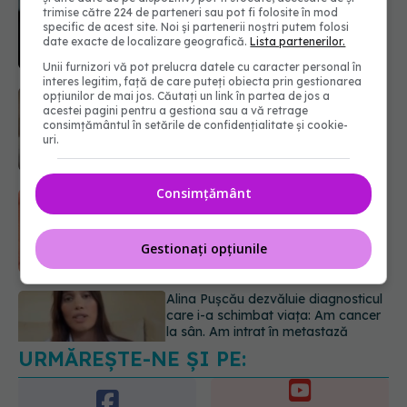
menopauzei?
trimise către 224 de parteneri sau pot fi folosite în mod
specific de acest site. Noi și partenerii noștri putem folosi
07.08.2026, 15:14
date exacte de localizare geografică.
Lista partenerilor.
Unii furnizori vă pot prelucra datele cu caracter personal în
interes legitim, față de care puteți obiecta prin gestionarea
Ți-ai mărit buzele? Cele 4 greșeli
opțiunilor de mai jos. Căutați un link în partea de jos a
acestei pagini pentru a gestiona sau a vă retrage
care pot strica rezultatul după
consimțământul în setările de confidențialitate și cookie-
injectarea cu acid hialuronic
uri.
07.08.2026, 13:54
Consimțământ
Alina Pușcău dezvăluie diagnosticul
care i-a schimbat viața: Am cancer
la sân. Am intrat în metastază
Gestionați opțiunile
07.08.2026, 12:39
URMĂREȘTE-NE ȘI PE:
Dieta care poate crește brusc
colesterolul. Cine este mai expus
07.08.2026, 17:22
6560
URMĂRITORI
ABONAȚI