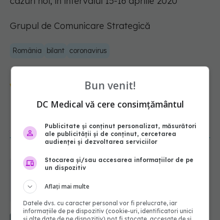
cazuri noi, în intervalul 15-16 aprilie 2020
Grupul de Comunicare Strategică
România
bilant
coronavirus
Urmărește-ne și pe Google News -
Bun venit!
abonează‑te!
DC Medical vă cere consimțământul
NOUTĂȚI
Publicitate și conținut personalizat, măsurători
ale publicității și de conținut, cercetarea
audienței și dezvoltarea serviciilor
Stocarea și/sau accesarea informațiilor de pe
PNRR: 174 de milioane de lei pentru
un dispozitiv
sănătate într-o singură săptămână.
Ce spitale primesc bani
Aflați mai multe
07.08.2026, 16:41
Datele dvs. cu caracter personal vor fi prelucrate, iar
informațiile de pe dispozitiv (cookie-uri, identificatori unici
Cât durează simptomele
și alte date de pe dispozitiv) pot fi stocate, accesate de și