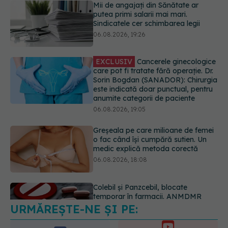
EXCLUSIV
Cancerele ginecologice
care pot fi tratate fără operație. Dr.
Sorin Bogdan (SANADOR): Chirurgia
este indicată doar punctual, pentru
anumite categorii de paciente
06.08.2026, 19:05
Greșeala pe care milioane de femei
o fac când își cumpără sutien. Un
medic explică metoda corectă
06.08.2026, 18:08
Colebil și Panzcebil, blocate
temporar în farmacii. ANMDMR
explică de ce a luat măsura
06.08.2026, 16:37
URMĂREȘTE-NE ȘI PE:
Alertă în Europa după un nou caz
de hantavirus Anzi, singura tulpină
care se transmite de la om la om
6560
06.08.2026, 20:06
URMĂRITORI
ABONAȚI