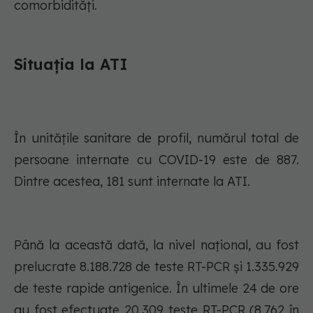
comorbidități.
Situația la ATI
În unitățile sanitare de profil, numărul total de
persoane internate cu COVID-19 este de 887.
Dintre acestea, 181 sunt internate la ATI.
Până la această dată, la nivel național, au fost
prelucrate 8.188.728 de teste RT-PCR și 1.335.929
de teste rapide antigenice. În ultimele 24 de ore
au fost efectuate 20.309 teste RT-PCR (8.762 în