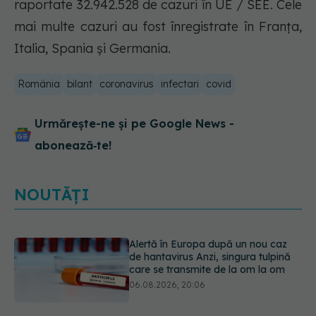
raportate 32.942.528 de cazuri în UE / SEE. Cele
mai multe cazuri au fost înregistrate în Franţa,
Italia, Spania și Germania.
România
bilant
coronavirus
infectari
covid
Urmărește-ne și pe Google News -
abonează‑te!
NOUTĂȚI
Mii de angajați din Sănătate ar
putea primi salarii mai mari.
Sindicatele cer schimbarea legii
06.08.2026, 19:26