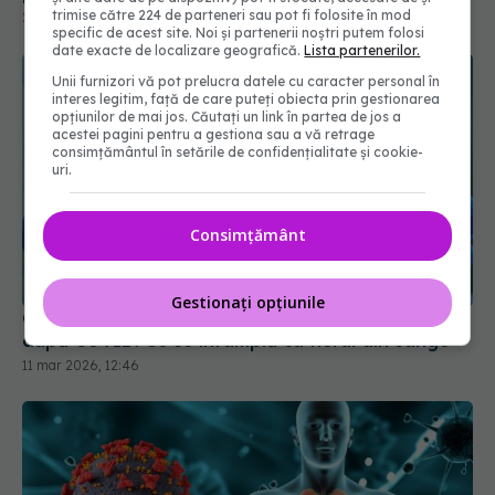
trimise către 224 de parteneri sau pot fi folosite în mod
specific de acest site. Noi și partenerii noștri putem folosi
date exacte de localizare geografică.
Lista partenerilor.
Unii furnizori vă pot prelucra datele cu caracter personal în
interes legitim, față de care puteți obiecta prin gestionarea
opțiunilor de mai jos. Căutați un link în partea de jos a
acestei pagini pentru a gestiona sau a vă retrage
consimțământul în setările de confidențialitate și cookie-
uri.
Consimțământ
Ce au găsit cercetătorii în sângele pacienților
după COVID. Ce se întâmplă cu fierul din sânge
Gestionați opțiunile
11 mar 2026, 12:46