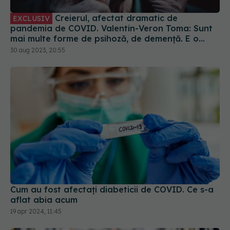
pandemia de COVID. Valentin-Veron Toma: Sunt
mai multe forme de psihoză, de demență. E o
accelerare a unor fenomene care păreau să fie
30 aug 2023, 20:55
într-un ritm mai lent
Cum au fost afectați diabeticii de COVID. Ce s-a
aflat abia acum
19 apr 2024, 11:45