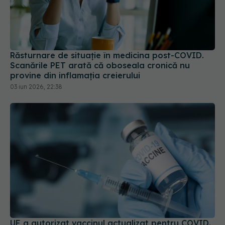
Răsturnare de situație în medicina post-COVID.
Scanările PET arată că oboseala cronică nu
provine din inflamația creierului
03 iun 2026, 22:38
UE a autorizat vaccinul actualizat pentru COVID.
Vizează tulpina JN.1
09 oct 2024, 18:07