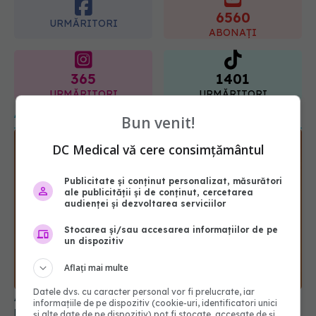
365
1401
URMĂRITORI
URMĂRITORI
ARTICOLE SIMILARE
Bun venit!
DC Medical vă cere consimțământul
Publicitate și conținut personalizat, măsurători
ale publicității și de conținut, cercetarea
audienței și dezvoltarea serviciilor
Stocarea și/sau accesarea informațiilor de pe
un dispozitiv
Ai rămas fără miros după COVID? Cât timp poate
Aflați mai multe
persista problema
25 sep 2025, 22:40
Datele dvs. cu caracter personal vor fi prelucrate, iar
informațiile de pe dispozitiv (cookie-uri, identificatori unici
și alte date de pe dispozitiv) pot fi stocate, accesate de și