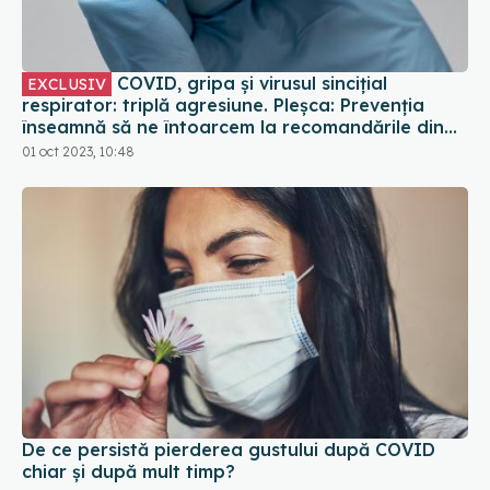
COVID, gripa și virusul sincițial
EXCLUSIV
respirator: triplă agresiune. Pleșca: Prevenția
înseamnă să ne întoarcem la recomandările din
timpul pandemiei!
01 oct 2023, 10:48
De ce persistă pierderea gustului după COVID
chiar și după mult timp?