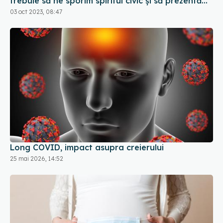
trebuie să ne sporim spiritul civic și să prezentăm
corect minusurile și plusurile fiecărui vaccin
03 oct 2023, 08:47
Long COVID, impact asupra creierului
25 mai 2026, 14:52