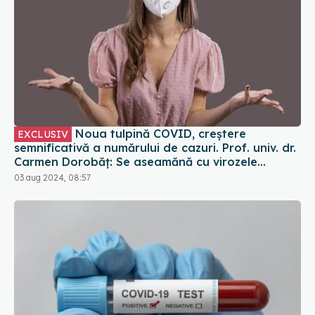
Noua tulpină COVID, creștere
EXCLUSIV
semnificativă a numărului de cazuri. Prof. univ. dr.
Carmen Dorobăț: Se aseamănă cu virozele
respiratorii. Nu necesită tratament simptomatic
03 aug 2024, 08:57