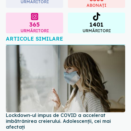
URMĂRITORI
ABONAȚI
365
1401
URMĂRITORI
URMĂRITORI
ARTICOLE SIMILARE
Lockdown-ul impus de COVID a accelerat
îmbătrânirea creierului. Adolescenții, cei mai
afectați