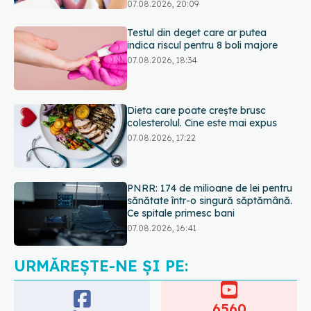
07.08.2026, 18:34
Dieta care poate crește brusc
colesterolul. Cine este mai expus
07.08.2026, 17:22
PNRR: 174 de milioane de lei pentru
sănătate într-o singură săptămână.
Ce spitale primesc bani
07.08.2026, 16:41
Ce spune culoarea ta preferată
despre vârsta pe care o ai. Care
este "codul cromatic" al generațiilor
07.08.2026, 21:29
URMĂREȘTE-NE ȘI PE:
6560