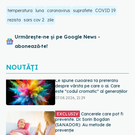
temperatura
luna
coronavirus
suprafete
COVID 19
rezista
sars cov 2
zile
Urmărește-ne și pe Google News -
abonează‑te!
NOUTĂȚI
EXCLUSIV
Cancerele care pot fi
prevenite. Dr. Sorin Bogdan
(SANADOR): Au metode de
prevenție
07.08.2026, 20:09
Testul din deget care ar putea
indica riscul pentru 8 boli majore