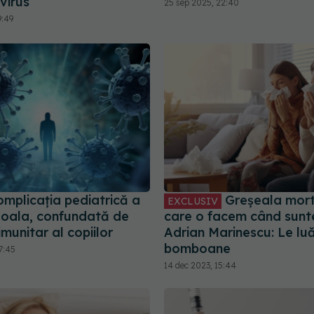
virus
25 sep 2025, 22:40
9:49
omplicația pediatrică a
Greșeala mort
EXCLUSIV
oala, confundată de
care o facem când sunte
imunitar al copiilor
Adrian Marinescu: Le lu
bomboane
7:45
14 dec 2023, 15:44