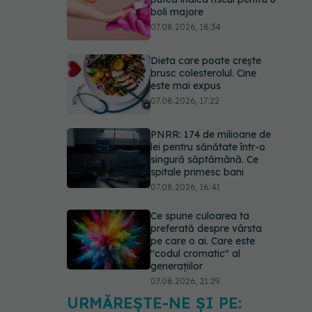
este mai expus
07.08.2026, 17:22
PNRR: 174 de milioane de
lei pentru sănătate într-o
singură săptămână. Ce
spitale primesc bani
07.08.2026, 16:41
Ce spune culoarea ta
preferată despre vârsta
pe care o ai. Care este
"codul cromatic" al
generațiilor
07.08.2026, 21:29
EXCLUSIV
Cancerele
care pot fi prevenite. Dr.
Sorin Bogdan
(SANADOR): Au metode
de prevenție
07.08.2026, 20:09