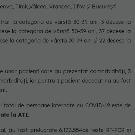
eava, Timiș,Vâlcea, Vrancea, Ilfov și București.
strat la categoria de vârstă 30-39 ani, 3 decese la
cese la categoria de vârstă 50-59 ani, 37 decese la
ese la categoria de vârstă 70-79 ani și 22 decese la
ale unor pacienți care au prezentat comorbidități, 3
orbidități, iar pentru 1 pacient decedat nu au fost
nt.
rul total de persoane internate cu COVID-19 este de
nate la ATI.
nal, au fost prelucrate 6.133.554de teste RT-PCR și