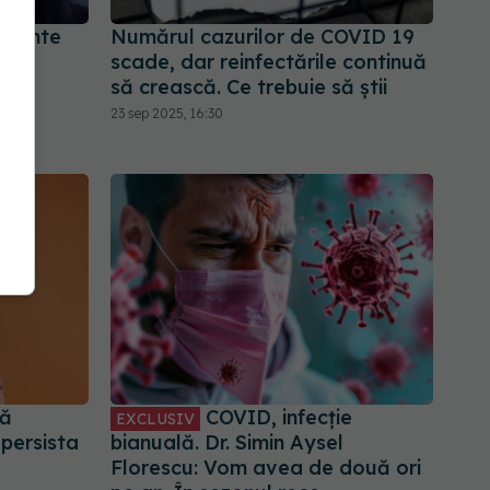
ariante
Numărul cazurilor de COVID 19
pre
scade, dar reinfectările continuă
să crească. Ce trebuie să știi
23 sep 2025, 16:30
pă
COVID, infecție
EXCLUSIV
persista
bianuală. Dr. Simin Aysel
Florescu: Vom avea de două ori