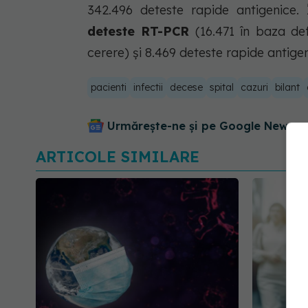
342.496 deteste rapide antigenice.
deteste RT-PCR
(16.471 în baza defi
cerere) și 8.469 deteste rapide antigen
pacienti
infectii
decese
spital
cazuri
bilant
Urmărește-ne și pe Google News - 
ARTICOLE SIMILARE