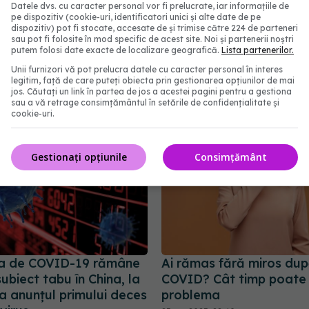
Datele dvs. cu caracter personal vor fi prelucrate, iar informațiile de
pe dispozitiv (cookie-uri, identificatori unici și alte date de pe
tală asociată cu COVID.
De ce apar mereu noi v
dispozitiv) pot fi stocate, accesate de și trimise către 224 de parteneri
declanșată și de
COVID. Ce s-a aflat des
sau pot fi folosite în mod specific de acest site. Noi și partenerii noștri
putem folosi date exacte de localizare geografică.
Lista partenerilor.
e ușoare. Cum se
boală
ă
Unii furnizori vă pot prelucra datele cu caracter personal în interes
11 feb 2026, 15:04
legitim, față de care puteți obiecta prin gestionarea opțiunilor de mai
08:44
jos. Căutați un link în partea de jos a acestei pagini pentru a gestiona
sau a vă retrage consimțământul în setările de confidențialitate și
cookie-uri.
Gestionați opțiunile
Consimțământ
a de COVID-19 rămâne
Ai rămas fără miros du
ubiect tabu în China, la
COVID? Cât timp poate 
la anunțul primului deces
problema