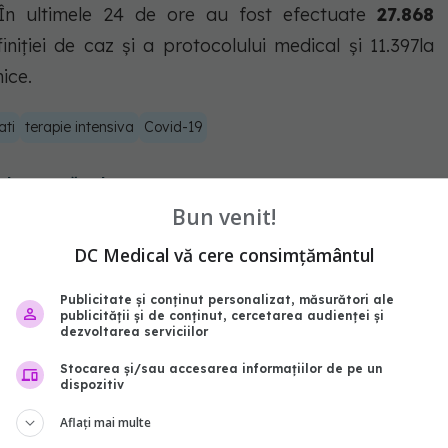
 În ultimele 24 de ore au fost efectuate
27.868
niției de caz și a protocolului medical și 11.397la
ice.
ati
terapie intensiva
Covid-19
abonează‑te!
Bun venit!
DC Medical vă cere consimțământul
Publicitate și conținut personalizat, măsurători ale
publicității și de conținut, cercetarea audienței și
dezvoltarea serviciilor
Stocarea și/sau accesarea informațiilor de pe un
dispozitiv
Aflați mai multe