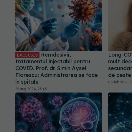
Remdesivir,
Long-COV
EXCLUSIV
tratamentul injectabil pentru
mult decâ
COVID. Prof. dr. Simin Aysel
secundar
Florescu: Administrarea se face
de peste
în spitale
06 feb 2025, 2
29 aug 2024, 23:43