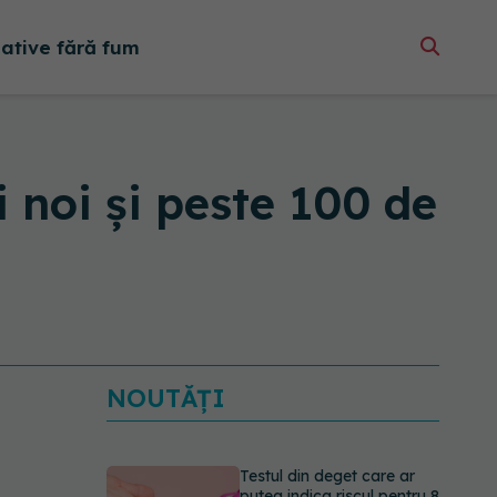
native fără fum
 noi și peste 100 de
NOUTĂȚI
Dieta care poate crește
brusc colesterolul. Cine