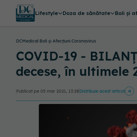
Lifestyle
Doza de sănătate
Boli și a
DCMedical
›
Boli și Afecțiuni
›
Coronavirus
COVID-19 - BILANȚ: 
decese, în ultimele 
Publicat pe 05 mar 2021, 13:28
Distribuie acest articol