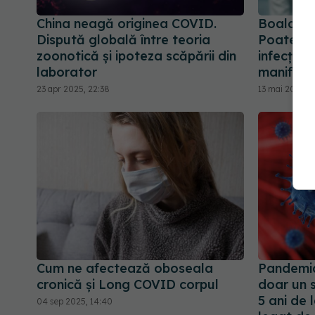
China neagă originea COVID.
Boala fa
Dispută globală între teoria
Poate fi 
zoonotică și ipoteza scăpării din
infecțiil
laborator
manifest
23 apr 2025, 22:38
13 mai 2024, 
Cum ne afectează oboseala
Pandemi
cronică și Long COVID corpul
doar un s
5 ani de 
04 sep 2025, 14:40