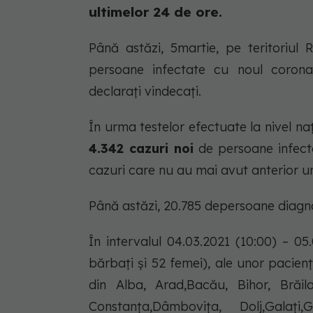
ultimelor 24 de ore.
Până astăzi, 5martie, pe teritoriul
persoane infectate cu noul corona
declarați vindecați.
În urma testelor efectuate la nivel naț
4.342 cazuri noi
de persoane infect
cazuri care nu au mai avut anterior un 
Până astăzi, 20.785 depersoane diagno
În intervalul 04.03.2021 (10:00) – 0
bărbați și 52 femei), ale unor pacienți
din Alba, Arad,Bacău, Bihor, Brăila,
Constanța,Dâmbovița, Dolj,Galați,G