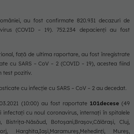
 României, au fost confirmate 820.931 decazuri de
virus (COVID – 19). 752.234 depacienți au fost
ional, față de ultima raportare, au fost înregistrate
ate cu SARS – CoV – 2 (COVID – 19), acestea fiind
test pozitiv.
sticate cu infecție cu SARS – CoV – 2 au decedat.
5.03.2021 (10:00) au fost raportate
101decese
(49
 infectați cu noul coronavirus, internați în spitalele
 Bistrița-Năsăud, Botoșani,Brașov,Călărași, Cluj,
orj, Harghita,Iași,Maramureș,Mehedinți, Mureș,