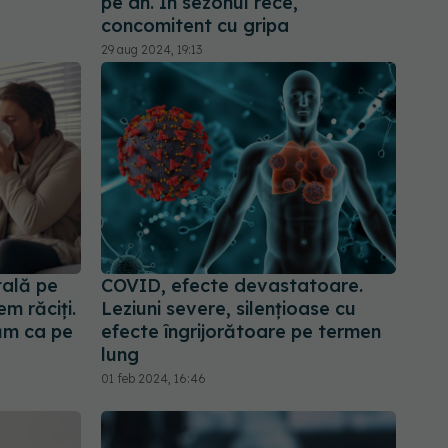
pe an. În sezonul rece,
concomitent cu gripa
29 aug 2024, 19:13
ală pe
COVID, efecte devastatoare.
m răciți.
Leziuni severe, silențioase cu
ăm ca pe
efecte îngrijorătoare pe termen
lung
01 feb 2024, 16:46