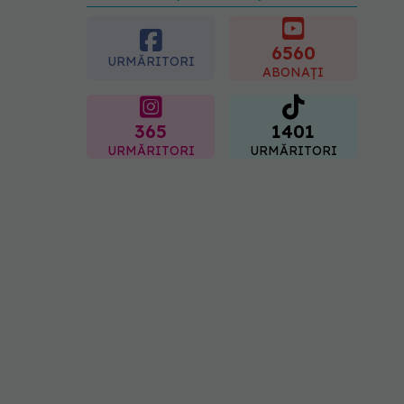
URMĂREȘTE-NE ȘI PE:
Testul din deget care ar
putea indica riscul pentru 8
boli majore
6560
07.08.2026, 18:34
URMĂRITORI
ABONAȚI
365
1401
URMĂRITORI
URMĂRITORI