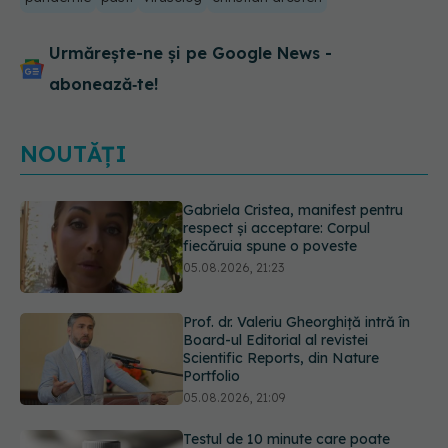
Urmărește-ne și pe Google News -
abonează‑te!
NOUTĂȚI
Prof. dr. Valeriu Gheorghiță intră în
Board-ul Editorial al revistei
Scientific Reports, din Nature
Portfolio
05.08.2026, 21:09
Testul de 10 minute care poate
arăta dacă ai nevoie de statine,
chiar dacă ai colesterolul normal
05.08.2026, 19:42