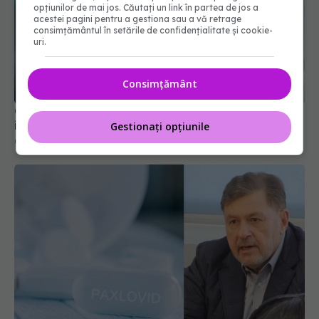
opțiunilor de mai jos. Căutați un link în partea de jos a
acestei pagini pentru a gestiona sau a vă retrage
consimțământul în setările de confidențialitate și cookie-
uri.
COVID, impact pe termen lung asupra sistemului
imunitar. Schimbările sunt semnificative
Consimțământ
04 aug 2024, 11:26
Gestionați opțiunile
Paxlovid: când apare în România, cine
EXCLUSIV
îl poate lua. Cum acționează nirmatrelvir și
ritonavir, substanțele din Paxlovid. Rafila: S-a