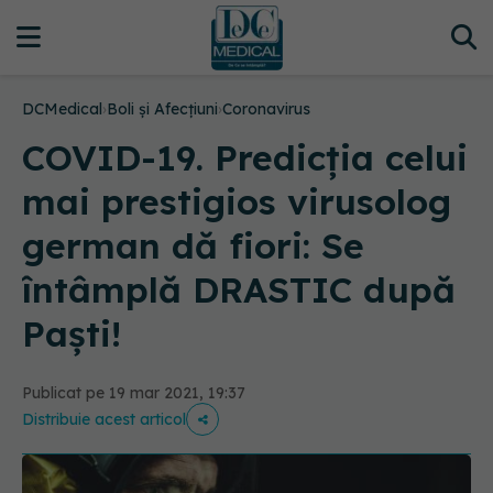
DCMedical
›
Boli și Afecțiuni
›
Coronavirus
COVID-19. Predicția celui
mai prestigios virusolog
german dă fiori: Se
întâmplă DRASTIC după
Paști!
Publicat pe 19 mar 2021, 19:37
Distribuie acest articol