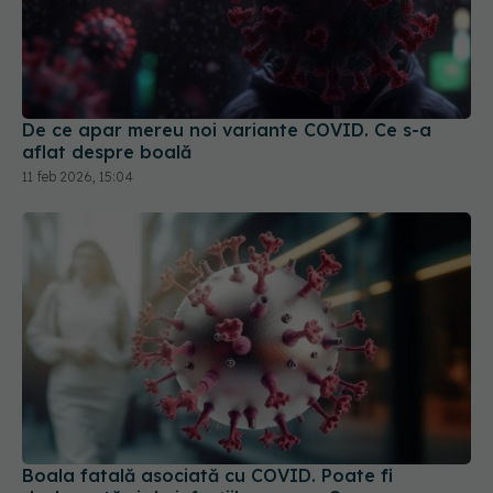
De ce apar mereu noi variante COVID. Ce s-a
aflat despre boală
11 feb 2026, 15:04
Boala fatală asociată cu COVID. Poate fi
declanșată și de infecțiile ușoare. Cum se
manifestă
13 mai 2024, 08:44