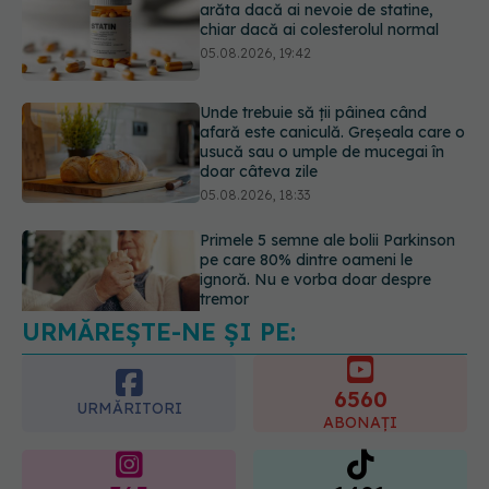
Unde trebuie să ții pâinea când
afară este caniculă. Greșeala care o
usucă sau o umple de mucegai în
doar câteva zile
05.08.2026, 18:33
Primele 5 semne ale bolii Parkinson
pe care 80% dintre oameni le
ignoră. Nu e vorba doar despre
tremor
05.08.2026, 17:31
URMĂREȘTE-NE ȘI PE:
Gabriela Cristea, manifest pentru
respect și acceptare: Corpul
fiecăruia spune o poveste
6560
05.08.2026, 21:23
URMĂRITORI
ABONAȚI
365
1401
URMĂRITORI
URMĂRITORI
ARTICOLE SIMILARE