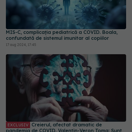
MIS-C, complicația pediatrică a COVID. Boala,
confundată de sistemul imunitar al copiilor
17 aug 2024, 17:45
Creierul, afectat dramatic de
EXCLUSIV
pandemia de COVID. Valentin-Veron Toma: Sunt
mai multe forme de psihoză, de demență. E o
accelerare a unor fenomene care păreau să fie
30 aug 2023, 20:55
într-un ritm mai lent