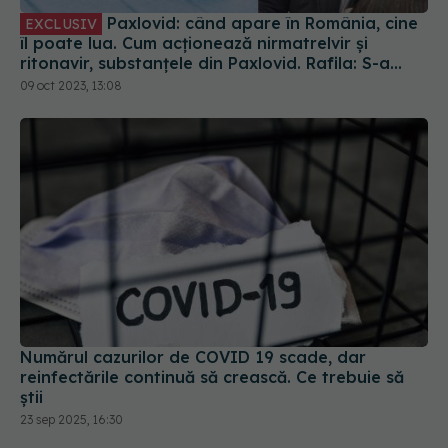
semnat contractul. Va fi disponibil la
09 oct 2023, 13:08
recomandarea medicului
Numărul cazurilor de COVID 19 scade, dar
reinfectările continuă să crească. Ce trebuie să
știi
23 sep 2025, 16:30