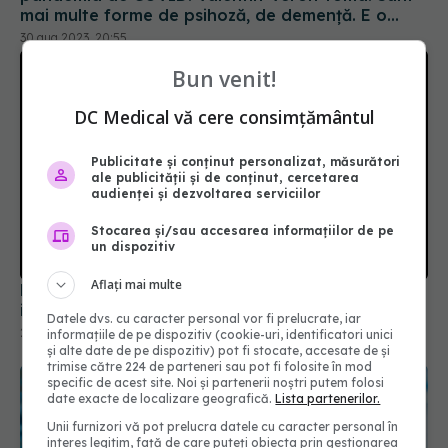
Bun venit!
DC Medical vă cere consimțământul
Publicitate și conținut personalizat, măsurători
ale publicității și de conținut, cercetarea
audienței și dezvoltarea serviciilor
Formele ușoare de COVID-19, impact asupra
Stocarea și/sau accesarea informațiilor de pe
inimii
un dispozitiv
20 sep 2025, 20:17
Aflați mai multe
Datele dvs. cu caracter personal vor fi prelucrate, iar
informațiile de pe dispozitiv (cookie-uri, identificatori unici
și alte date de pe dispozitiv) pot fi stocate, accesate de și
trimise către 224 de parteneri sau pot fi folosite în mod
specific de acest site. Noi și partenerii noștri putem folosi
date exacte de localizare geografică.
Lista partenerilor.
Unii furnizori vă pot prelucra datele cu caracter personal în
interes legitim, față de care puteți obiecta prin gestionarea