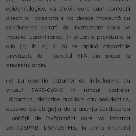
epidemiologice, va stabili care sunt contacții
directi ai acestora si va decide împreună cu
conducerea unitatii de invatamant daca se
impune carantinarea. În situațiile prevăzute la
alin (1) lit. a) și b) se aplică dispozițiile
prevăzute la punctul VI.4 din anexa la
prezentul ordin.
(3) La apariţia cazurilor de îmbolnăvire cu
virusul SARS-CoV-2 în rândul cadrelor
didactice, didactice auxiliare sau nedidactice,
acestea au obligaţia de a anunţa conducerea
unităţii de învăţământ care va informa
DSP/DSPMB. DSP/DSPMB, in urma anchetei