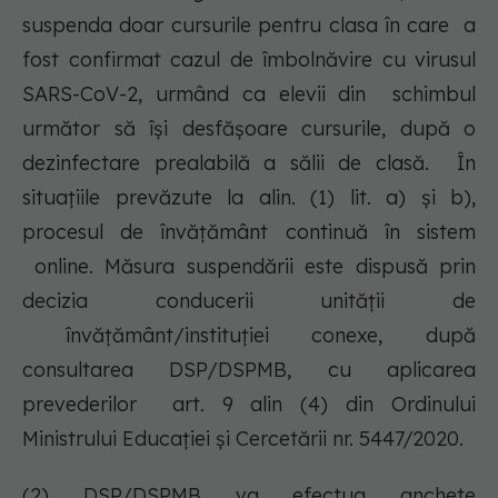
suspenda doar cursurile pentru clasa în care a
fost confirmat cazul de îmbolnăvire cu virusul
SARS-CoV-2, urmând ca elevii din schimbul
următor să îşi desfăşoare cursurile, după o
dezinfectare prealabilă a sălii de clasă. În
situațiile prevăzute la alin. (1) lit. a) și b),
procesul de învățământ continuă în sistem
online. Măsura suspendării este dispusă prin
decizia conducerii unității de
învățământ/instituției conexe, după
consultarea DSP/DSPMB, cu aplicarea
prevederilor art. 9 alin (4) din Ordinului
Ministrului Educației și Cercetării nr. 5447/2020.
(2) DSP/DSPMB va efectua anchete