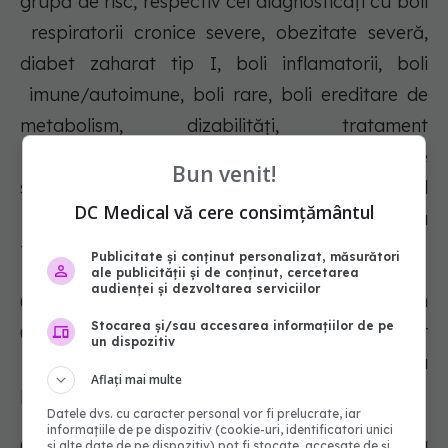
grupă de risc, respectiv cei diagnosticați cu boli
respiratorii cronice severe, obezitate severă,
diabet zaharat tip I, boli inflamatorii, boli
imune/autoimune, boli rare, boli ereditare de
metabolism, dizabilităţi, tratament
imunosupresiv, cu avizul şi recomandările
Bun venit!
specifice ale medicului curant şi cu acordul
DC Medical vă cere consimțământul
scris al părinţilor, pot fi scutiti de prezenta
fizica in scoala.
Publicitate și conținut personalizat, măsurători
ale publicității și de conținut, cercetarea
audienței și dezvoltarea serviciilor
(3) Pentru preșcolarii/elevii menționați la alin
Stocarea și/sau accesarea informațiilor de pe
(2), conducerile unităţilor de învăţământ vor
un dispozitiv
identifica, după caz, soluţii pentru asigurarea
Aflați mai multe
procesului educaţional online.
Datele dvs. cu caracter personal vor fi prelucrate, iar
informațiile de pe dispozitiv (cookie-uri, identificatori unici
(4) Conducerile unităților de învățământ au
și alte date de pe dispozitiv) pot fi stocate, accesate de și