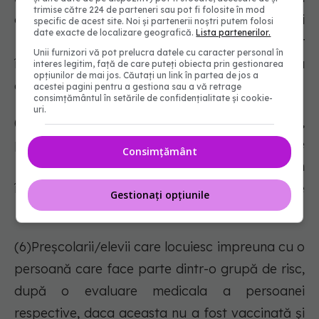
trimise către 224 de parteneri sau pot fi folosite în mod
obligația să respecte măsurile de protecție şi
specific de acest site. Noi și partenerii noștri putem folosi
date exacte de localizare geografică.
Lista partenerilor.
cele de igienă recomandate tuturor elevilor, iar
Unii furnizori vă pot prelucra datele cu caracter personal în
în situația preșcolarilor/elevilor menționați la
interes legitim, față de care puteți obiecta prin gestionarea
opțiunilor de mai jos. Căutați un link în partea de jos a
alin. (2) să monitorizeze fiecare caz în parte.
acestei pagini pentru a gestiona sau a vă retrage
consimțământul în setările de confidențialitate și cookie-
uri.
(5) Preșcolarii/elevii menționați la alin (2),
precum şi părinţii acestora, vor fi consiliaţi de
Consimțământ
medicii specialişti şi psihologii care îi au în
îngrijire, în privinţa măsurilor suplimentare
Gestionați opțiunile
necesare.
(6)Preșcolarii/elevii care locuiesc impreuna cu o
persoană care face parte dintr-o grupă de risc,
după o evaluare medicala a persoanei
respective, daca aceasta nu a fost vaccinată şi