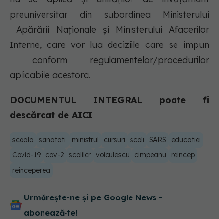
preuniversitar din subordinea Ministerului
Apărării Naționale și Ministerului Afacerilor
Interne, care vor lua deciziile care se impun
conform regulamentelor/procedurilor
aplicabile acestora.
DOCUMENTUL INTEGRAL poate fi
descărcat de AICI
scoala
sanatatii
ministrul
cursuri
scoli
SARS
educatiei
Covid-19
cov-2
scolilor
voiculescu
cimpeanu
reincep
reinceperea
Urmărește-ne și pe Google News -
abonează‑te!
Transpirații nocturne: semnul ignorat