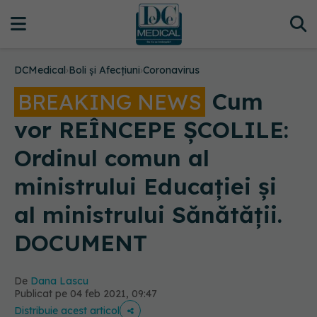
DCMedical
›
Boli și Afecțiuni
›
Coronavirus
Cum
BREAKING NEWS
vor REÎNCEPE ȘCOLILE:
Ordinul comun al
ministrului Educației și
al ministrului Sănătății.
DOCUMENT
De
Dana Lascu
Publicat pe 04 feb 2021, 09:47
Distribuie acest articol