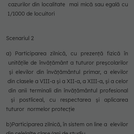
cazurilor din localitate mai mică sau egală cu
1/1000 de locuitori
Scenariul 2
a) Participarea zilnică, cu prezență fizică în
unitățile de învățământ a tuturor preşcolarilor
şi elevilor din învăţământul primar, a elevilor
din clasele a VIII-a şi a XII-a, a XIII-a, și a celor
din anii terminali din învățământul profesional
și postliceal, cu respectarea şi aplicarea
tuturor normelor protecţie
b)Participarea zilnică, în sistem on line a elevilor
din celelalte clase/ani de studiu