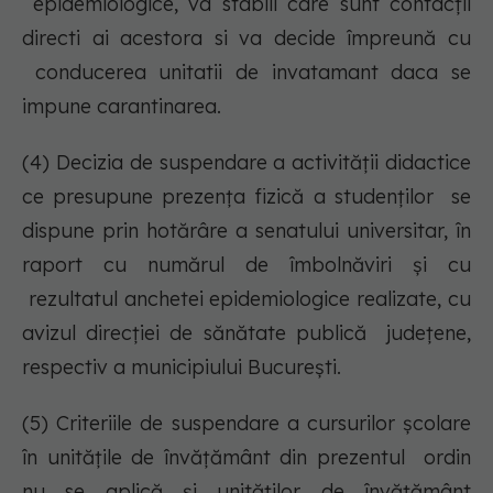
epidemiologice, va stabili care sunt contacții
directi ai acestora si va decide împreună cu
conducerea unitatii de invatamant daca se
impune carantinarea.
(4) Decizia de suspendare a activităţii didactice
ce presupune prezenţa fizică a studenţilor se
dispune prin hotărâre a senatului universitar, în
raport cu numărul de îmbolnăviri şi cu
rezultatul anchetei epidemiologice realizate, cu
avizul direcţiei de sănătate publică judeţene,
respectiv a municipiului Bucureşti.
(5) Criteriile de suspendare a cursurilor şcolare
în unităţile de învăţământ din prezentul ordin
nu se aplică și unităților de învățământ