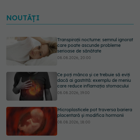
care poate ascunde probleme
serioase de sănătate
08.08.2026, 20:00
NOUTĂȚI
Ce poți mânca și ce trebuie să eviți
dacă ai gastrită: exemplu de meniu
care reduce inflamația stomacului
08.08.2026, 19:00
Microplasticele pot traversa bariera
placentară și modifica hormonii
08.08.2026, 18:00
Trucul genial cu ceai negru pentru
păr. Tot mai multe femei îl adoră
08.08.2026, 17:00
Medicamentul folosit de peste 60 de