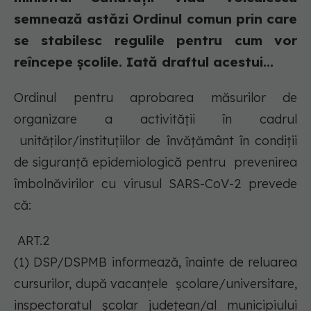
semnează astăzi Ordinul comun prin care
se stabilesc regulile pentru cum vor
reîncepe școlile. Iată draftul acestui...
Ordinul pentru aprobarea măsurilor de
organizare a activităţii în cadrul
unităţilor/instituţiilor de învăţământ în condiţii
de siguranţă epidemiologică pentru prevenirea
îmbolnăvirilor cu virusul SARS-CoV-2 prevede
că:
ART.2
(1) DSP/DSPMB informează, înainte de reluarea
cursurilor, după vacanțele școlare/universitare,
inspectoratul şcolar judeţean/al municipiului