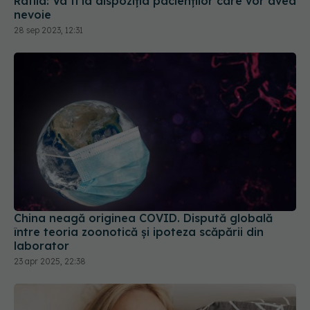
Rafila: Va fi la dispoziția pacienților care vor avea
nevoie
28 sep 2023, 12:31
China neagă originea COVID. Dispută globală
între teoria zoonotică și ipoteza scăpării din
laborator
23 apr 2025, 22:38