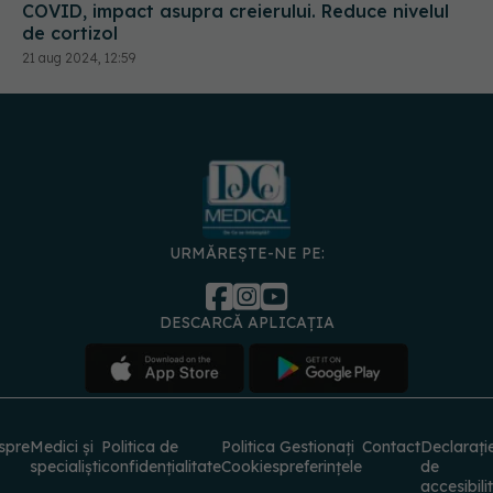
COVID, impact asupra creierului. Reduce nivelul
de cortizol
21 aug 2024, 12:59
URMĂREȘTE-NE PE:
DESCARCĂ APLICAȚIA
spre
Medici și
Politica de
Politica
Gestionați
Contact
Declarați
specialiști
confidențialitate
Cookies
preferințele
de
accesibili