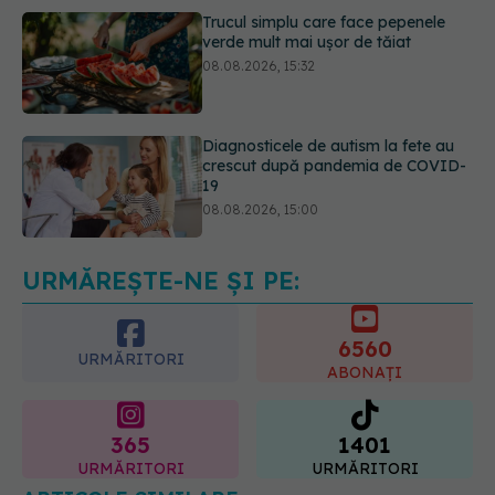
Diagnosticele de autism la fete au
crescut după pandemia de COVID-
19
08.08.2026, 15:00
Microplasticele pot traversa bariera
placentară și modifica hormonii
08.08.2026, 18:00
URMĂREȘTE-NE ȘI PE:
6560
URMĂRITORI
ABONAȚI
365
1401
URMĂRITORI
URMĂRITORI