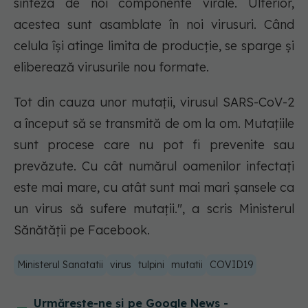
sinteza de noi componente virale. Ulterior,
acestea sunt asamblate în noi virusuri. Când
celula își atinge limita de producție, se sparge și
eliberează virusurile nou formate.
Tot din cauza unor mutații, virusul SARS-CoV-2
a început să se transmită de om la om. Mutațiile
sunt procese care nu pot fi prevenite sau
prevăzute. Cu cât numărul oamenilor infectați
este mai mare, cu atât sunt mai mari șansele ca
un virus să sufere mutații.", a scris Ministerul
Sănătății pe Facebook.
Ministerul Sanatatii
virus
tulpini
mutatii
COVID19
Urmărește-ne și pe Google News -