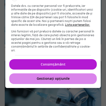
Datele dvs. cu caracter personal vor fi prelucrate, iar
informațiile de pe dispozitiv (cookie-uri, identificatori unici
și alte date de pe dispozitiv) pot fi stocate, accesate de și
trimise către 224 de parteneri sau pot fi folosite în mod
specific de acest site. Noi și partenerii noștri putem folosi
date exacte de localizare geografică.
Lista partenerilor.
Unii furnizori vă pot prelucra datele cu caracter personal în
interes legitim, față de care puteți obiecta prin gestionarea
opțiunilor de mai jos. Căutați un link în partea de jos a
acestei pagini pentru a gestiona sau a vă retrage
consimțământul în setările de confidențialitate și cookie-
Ce trebuie să știi dacă ai avut COVID
uri.
13 dec 2025, 15:27
Consimțământ
Gestionați opțiunile