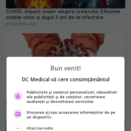
COVID, impact major asupra creierului. Efectele
vizibile chiar și după 3 ani de la infectare
03 aug 2024, 14:12
Bun venit!
DC Medical vă cere consimțământul
Publicitate și conținut personalizat, măsurători
ale publicității și de conținut, cercetarea
audienței și dezvoltarea serviciilor
De ce copiii care răcesc mai des sunt mai
protejați de COVID-19. Explicațiile cercetătorilor
Stocarea și/sau accesarea informațiilor de pe
02 sep 2025, 09:54
un dispozitiv
Aflați mai multe