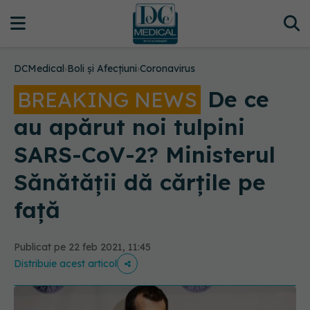
DCMedical
›
Boli și Afecțiuni
›
Coronavirus
De ce
BREAKING NEWS
au apărut noi tulpini
SARS-CoV-2? Ministerul
Sănătății dă cărțile pe
față
Publicat pe 22 feb 2021, 11:45
Distribuie acest articol