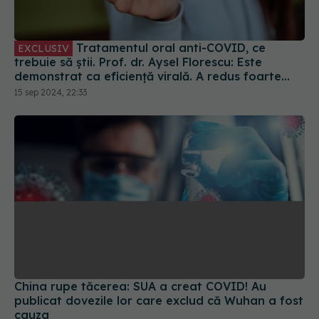
Tratamentul oral anti-COVID, ce
EXCLUSIV
trebuie să știi. Prof. dr. Aysel Florescu: Este
demonstrat ca eficiență virală. A redus foarte
mult riscul de spitalizare
15 sep 2024, 22:33
China rupe tăcerea: SUA a creat COVID! Au
publicat dovezile lor care exclud că Wuhan a fost
cauza
30 apr 2025, 22:14