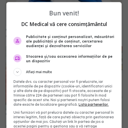
Bun venit!
Ce se întâmplă cu cei care NU au avut COVID
05 aug 2025, 13:09
DC Medical vă cere consimțământul
Publicitate și conținut personalizat, măsurători
ale publicității și de conținut, cercetarea
audienței și dezvoltarea serviciilor
Stocarea și/sau accesarea informațiilor de pe
un dispozitiv
Aflați mai multe
Datele dvs. cu caracter personal vor fi prelucrate, iar
informațiile de pe dispozitiv (cookie-uri, identificatori unici
și alte date de pe dispozitiv) pot fi stocate, accesate de și
trimise către 224 de parteneri sau pot fi folosite în mod
Creștere semnificativă a cazurilor noi de COVID-
specific de acest site. Noi și partenerii noștri putem folosi
19
date exacte de localizare geografică.
Lista partenerilor.
04 iun 2025, 18:29
Unii furnizori vă pot prelucra datele cu caracter personal în
interes legitim, față de care puteți obiecta prin gestionarea
opțiunilor de mai jos. Căutați un link în partea de jos a
acestei pagini pentru a gestiona sau a vă retrage