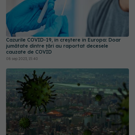
Cazurile COVID-19, în creștere în Europa: Doar
jumătate dintre țări au raportat decesele
cauzate de COVID
08 sep 2023, 15:40
OMS a definit boala răspândită "prin aer", după
confuzia din perioada COVID. Oamenii de știință