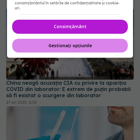
consimțământul în setările de confidențialitate și cookie-
uri.
Consimțământ
Gestionați opțiunile
China neagă acuzația CIA cu privire la apariția
COVID din laborator: E extrem de puţin probabil
să fi existat o scurgere din laborator
27 ian 2025, 11:53