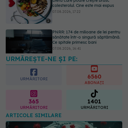
PNRR: 174 de milioane de lei pentru
sănătate într-o singură săptămână.
Ce spitale primesc bani
07.08.2026, 16:41
URMĂREȘTE-NE ȘI PE:
Ce spune culoarea ta preferată
despre vârsta pe care o ai. Care
este "codul cromatic" al generațiilor
6560
07.08.2026, 21:29
URMĂRITORI
ABONAȚI
365
1401
URMĂRITORI
URMĂRITORI
ARTICOLE SIMILARE