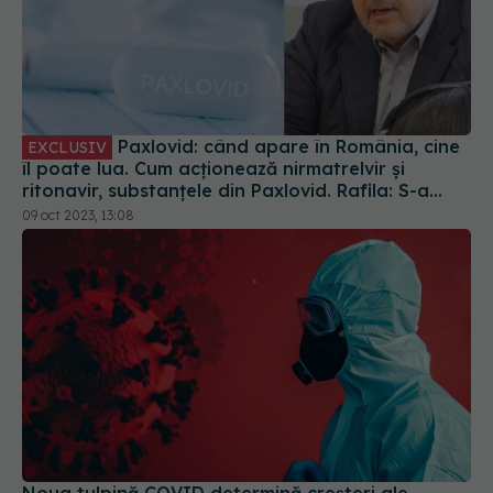
Paxlovid: când apare în România, cine
EXCLUSIV
îl poate lua. Cum acționează nirmatrelvir și
ritonavir, substanțele din Paxlovid. Rafila: S-a
semnat contractul. Va fi disponibil la
09 oct 2023, 13:08
recomandarea medicului
Noua tulpină COVID determină creșteri ale
spitalizărilor. Se recomandă vaccinarea și
purtarea măștii