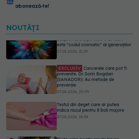
abonează‑te!
NOUTĂȚI
EXCLUSIV
Cancerele care pot fi
prevenite. Dr. Sorin Bogdan
(SANADOR): Au metode de
prevenție
07.08.2026, 20:09
Testul din deget care ar putea
indica riscul pentru 8 boli majore
07.08.2026, 18:34
Dieta care poate crește brusc
colesterolul. Cine este mai expus
07.08.2026, 17:22