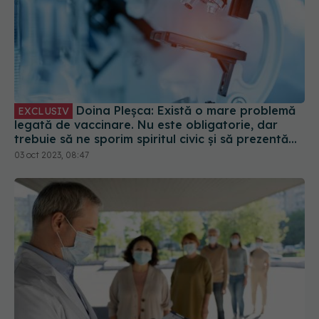
Doina Pleșca: Există o mare problemă
EXCLUSIV
legată de vaccinare. Nu este obligatorie, dar
trebuie să ne sporim spiritul civic și să prezentăm
corect minusurile și plusurile fiecărui vaccin
03 oct 2023, 08:47
COVID-19 revine în România. Medicii, semnal de