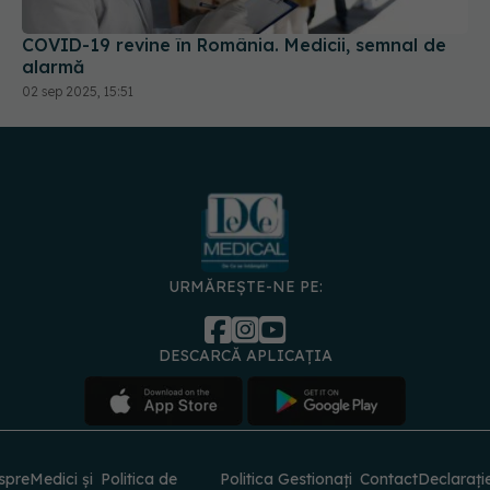
alarmă
02 sep 2025, 15:51
URMĂREȘTE-NE PE:
DESCARCĂ APLICAȚIA
spre
Medici și
Politica de
Politica
Gestionați
Contact
Declarați
specialiști
confidențialitate
Cookies
preferințele
de
accesibili