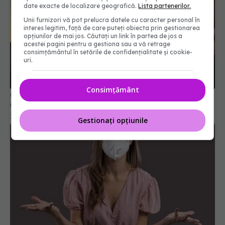
date exacte de localizare geografică.
Lista partenerilor.
Unii furnizori vă pot prelucra datele cu caracter personal în
interes legitim, față de care puteți obiecta prin gestionarea
opțiunilor de mai jos. Căutați un link în partea de jos a
acestei pagini pentru a gestiona sau a vă retrage
consimțământul în setările de confidențialitate și cookie-
uri.
Consimțământ
Originea COVID-19 rămâne un mister. Ce ascunde
China? Ce s-a întâmplat, de fapt, în Wuhan
22 ian 2025, 18:57
Gestionați opțiunile