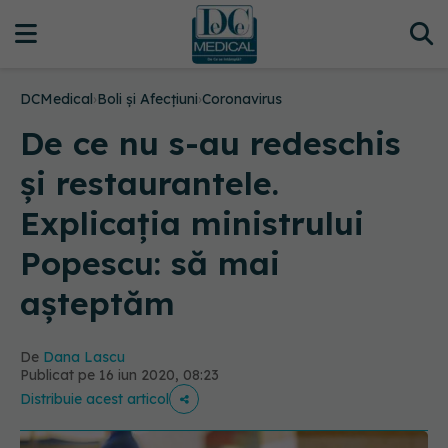
DCMedical
›
Boli și Afecțiuni
›
Coronavirus
De ce nu s-au redeschis
și restaurantele.
Explicația ministrului
Popescu: să mai
așteptăm
De
Dana Lascu
Publicat pe 16 iun 2020, 08:23
Distribuie acest articol