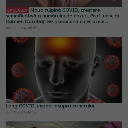
Noua tulpină COVID, creștere
EXCLUSIV
semnificativă a numărului de cazuri. Prof. univ. dr.
Carmen Dorobăț: Se aseamănă cu virozele
respiratorii. Nu necesită tratament simptomatic
03 aug 2024, 08:57
Long COVID, impact asupra creierului
25 mai 2026, 14:52