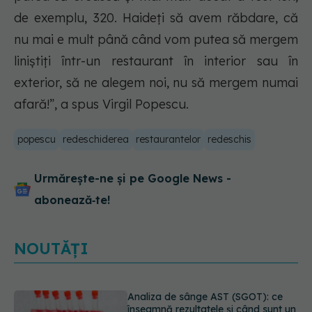
de exemplu, 320. Haideți să avem răbdare, că
nu mai e mult până când vom putea să mergem
liniștiți într-un restaurant în interior sau în
exterior, să ne alegem noi, nu să mergem numai
afară!”, a spus Virgil Popescu.
popescu
redeschiderea
restaurantelor
redeschis
Urmărește-ne și pe Google News -
abonează‑te!
NOUTĂȚI
Trucul simplu de vară care te
răcorește după duș. De ce este bine