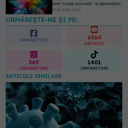
semnal de alarmă
08.08.2026, 11:00
URMĂREȘTE-NE ȘI PE:
6560
URMĂRITORI
ABONAȚI
365
1401
URMĂRITORI
URMĂRITORI
ARTICOLE SIMILARE