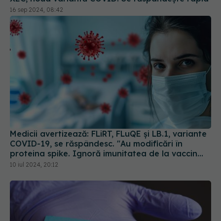
16 sep 2024, 08:42
Medicii avertizează: FLiRT, FLuQE și LB.1, variante
COVID-19, se răspândesc. "Au modificări în
proteina spike. Ignoră imunitatea de la vaccin
sau infectarea anterioară
10 iul 2024, 20:12