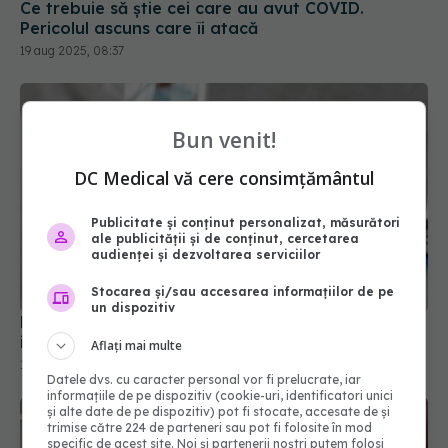
Ce trebuie să știe cei care au avut COVID.
Pericolul ascuns care îi atacă
19 aug 2025, 08:37
Bun venit!
DC Medical vă cere consimțământul
Publicitate și conținut personalizat, măsurători
ale publicității și de conținut, cercetarea
audienței și dezvoltarea serviciilor
Stocarea și/sau accesarea informațiilor de pe
un dispozitiv
Long-COVID, subdiagnosticat. Simptomele
infecției pe termen lung, ignorate
Aflați mai multe
18 aug 2024, 13:32
Datele dvs. cu caracter personal vor fi prelucrate, iar
informațiile de pe dispozitiv (cookie-uri, identificatori unici
și alte date de pe dispozitiv) pot fi stocate, accesate de și
trimise către 224 de parteneri sau pot fi folosite în mod
specific de acest site. Noi și partenerii noștri putem folosi