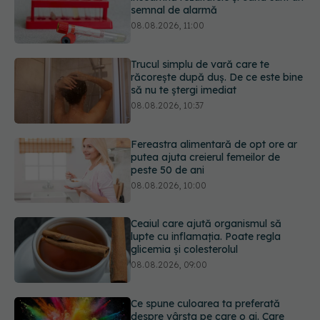
să nu te ștergi imediat
08.08.2026, 10:37
Fereastra alimentară de opt ore ar
putea ajuta creierul femeilor de
peste 50 de ani
08.08.2026, 10:00
Ceaiul care ajută organismul să
lupte cu inflamația. Poate regla
glicemia și colesterolul
08.08.2026, 09:00
Ce spune culoarea ta preferată
despre vârsta pe care o ai. Care
este "codul cromatic" al generațiilor
07.08.2026, 21:29
Analiza de sânge AST (SGOT): ce
înseamnă rezultatele și când sunt un