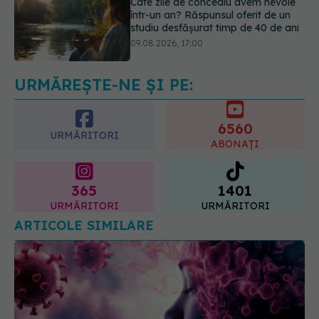
Reclamele din platformele medicale
AI pot influența prescrierea
medicamentelor
09.08.2026, 21:00
URMĂREȘTE-NE ȘI PE:
6560
URMĂRITORI
ABONAȚI
365
1401
URMĂRITORI
URMĂRITORI
ARTICOLE SIMILARE