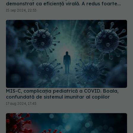
demonstrat ca eficiență virală. A redus foarte
mult riscul de spitalizare
15 sep 2024, 22:33
MIS-C, complicația pediatrică a COVID. Boala,
confundată de sistemul imunitar al copiilor
17 aug 2024, 17:45