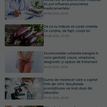
De ce nu trebuie să cureți vinetele.
Ce conține, de fapt, coaja lor
09.08.2026, 20:00
Excrescențele cutanate benigne în
zona genitală: cauze, simptome,
diagnostic și opțiuni de tratament
09.08.2026, 19:00
Guma de mestecat care a captat
93% din HPV. Rezultatele
promițătoare vin însă doar din
laborator
09.08.2026, 18:00
Câte zile de concediu avem nevoie
într-un an? Răspunsul oferit de un
studiu desfășurat timp de 40 de ani
09.08.2026, 17:00