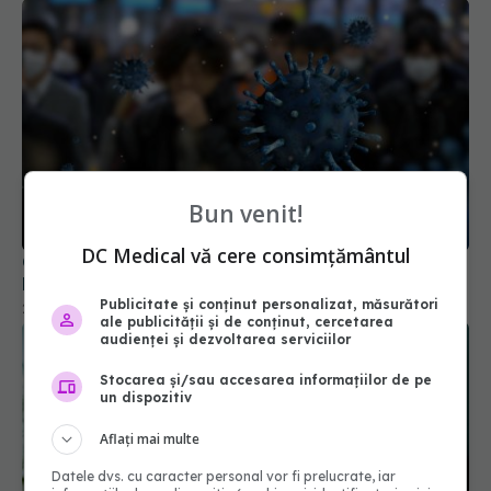
Bun venit!
DC Medical vă cere consimțământul
Creștere îngrijorătoare a cazurilor COVID-19 în
România
Publicitate și conținut personalizat, măsurători
25 aug 2025, 22:31
ale publicității și de conținut, cercetarea
audienței și dezvoltarea serviciilor
Stocarea și/sau accesarea informațiilor de pe
un dispozitiv
Aflați mai multe
Datele dvs. cu caracter personal vor fi prelucrate, iar