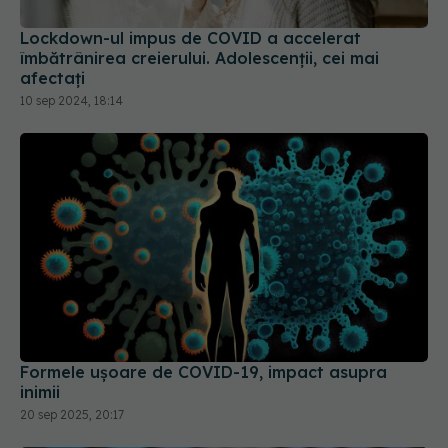
Lockdown-ul impus de COVID a accelerat
îmbătrânirea creierului. Adolescenții, cei mai
afectați
10 sep 2024, 18:14
Formele ușoare de COVID-19, impact asupra
inimii
20 sep 2025, 20:17