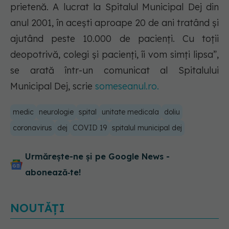
prietenă. A lucrat la Spitalul Municipal Dej din
anul 2001, în acești aproape 20 de ani tratând și
ajutând peste 10.000 de pacienți. Cu toții
deopotrivă, colegi și pacienți, îi vom simți lipsa”,
se arată într-un comunicat al Spitalului
Municipal Dej, scrie
someseanul.ro.
medic
neurologie
spital
unitate medicala
doliu
coronavirus
dej
COVID 19
spitalul municipal dej
Urmărește-ne și pe Google News -
abonează‑te!
NOUTĂȚI