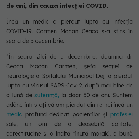
de ani, din cauza infecției COVID.
Încă un medic a pierdut lupta cu infecția
COVID-19. Carmen Mocan Ceaca s-a stins în
seara de 5 decembrie.
”În seara zilei de 5 decembrie, doamna dr.
Ceaca Mocan Carmen, șefa secției de
neurologie a Spitalului Municipal Dej, a pierdut
lupta cu virusul SARS-Cov-2, după mai bine de
o lună de
suferință,
la doar 50 de ani. Suntem
adânc întristați că am pierdut dintre noi încă un
medic
profund dedicat pacienților și
profesiei
sale, un om de o deosebită calitate,
corectitudine și o înaltă ținută morală, o bună