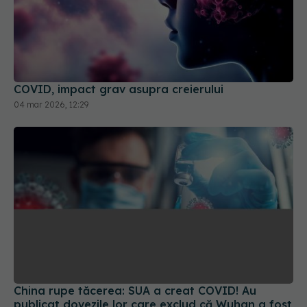
COVID, impact grav asupra creierului
04 mar 2026, 12:29
China rupe tăcerea: SUA a creat COVID! Au
publicat dovezile lor care exclud că Wuhan a fost