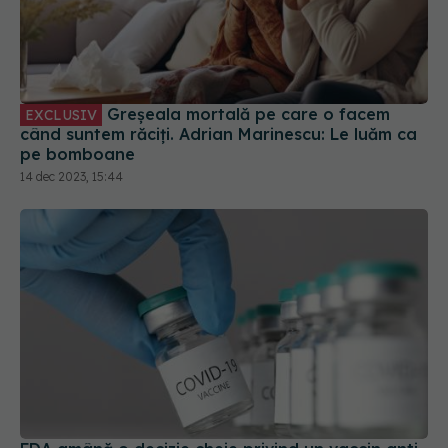
Greșeala mortală pe care o facem
EXCLUSIV
când suntem răciți. Adrian Marinescu: Le luăm ca
pe bomboane
14 dec 2023, 15:44