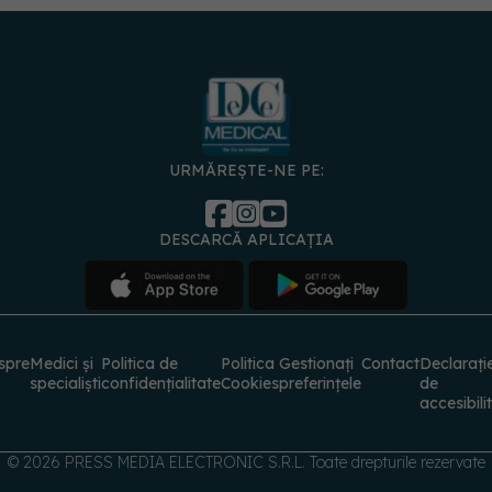
URMĂREȘTE-NE PE:
DESCARCĂ APLICAȚIA
spre
Medici și
Politica de
Politica
Gestionați
Contact
Declarați
specialiști
confidențialitate
Cookies
preferințele
de
accesibili
© 2026 PRESS MEDIA ELECTRONIC S.R.L. Toate drepturile rezervate