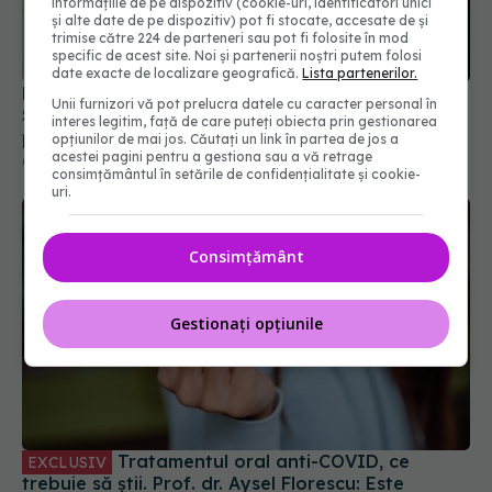
informațiile de pe dispozitiv (cookie-uri, identificatori unici
și alte date de pe dispozitiv) pot fi stocate, accesate de și
trimise către 224 de parteneri sau pot fi folosite în mod
specific de acest site. Noi și partenerii noștri putem folosi
date exacte de localizare geografică.
Lista partenerilor.
Răsturnare de situație în medicina post-COVID.
Unii furnizori vă pot prelucra datele cu caracter personal în
Scanările PET arată că oboseala cronică nu
interes legitim, față de care puteți obiecta prin gestionarea
provine din inflamația creierului
opțiunilor de mai jos. Căutați un link în partea de jos a
acestei pagini pentru a gestiona sau a vă retrage
03 iun 2026, 22:38
consimțământul în setările de confidențialitate și cookie-
uri.
Consimțământ
Gestionați opțiunile
Tratamentul oral anti-COVID, ce
EXCLUSIV
trebuie să știi. Prof. dr. Aysel Florescu: Este