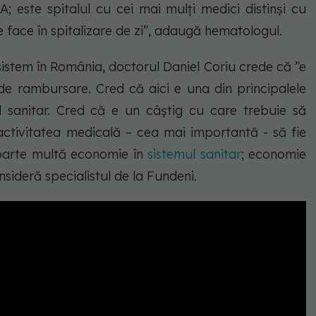
UA; este spitalul cu cei mai mulți medici distinși cu
 face în spitalizare de zi”, adaugă hematologul.
sistem în România, doctorul Daniel Coriu crede că
”e
e rambursare. Cred că aici e una din principalele
l sanitar. Cred că e un câștig cu care trebuie să
tivitatea medicală – cea mai importantă - să fie
 foarte multă economie în
sistemul sanitar
; economie
onsideră specialistul de la Fundeni.