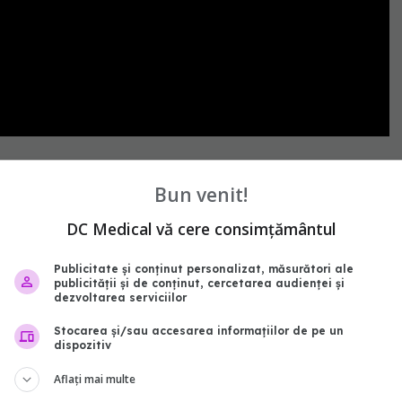
e
citostatice
proceduri
daniel coriu
Bun venit!
abonează‑te!
DC Medical vă cere consimțământul
Publicitate și conținut personalizat, măsurători ale
publicității și de conținut, cercetarea audienței și
dezvoltarea serviciilor
Stocarea și/sau accesarea informațiilor de pe un
dispozitiv
Aflați mai multe