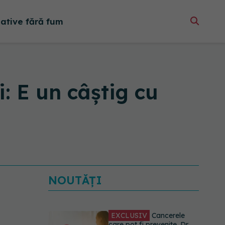
native fără fum
i: E un câștig cu
NOUTĂȚI
Testul din deget care ar
putea indica riscul pentru 8