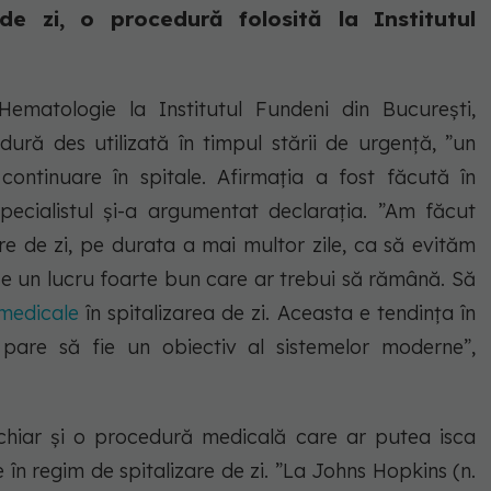
de zi, o procedură folosită la Institutul
 Hematologie la Institutul Fundeni din București,
dură des utilizată în timpul stării de urgență, ”un
continuare în spitale. Afirmația a fost făcută în
ecialistul și-a argumentat declarația.
”Am făcut
are de zi, pe durata a mai multor zile, ca să evităm
a e un lucru foarte bun care ar trebui să rămână. Să
 medicale
în spitalizarea de zi. Aceasta e tendința în
te pare să fie un obiectiv al sistemelor moderne”,
 chiar și o procedură medicală care ar putea isca
 în regim de spitalizare de zi. ”La Johns Hopkins (n.