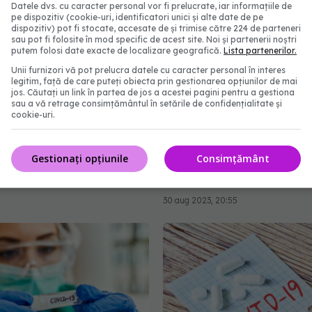
Datele dvs. cu caracter personal vor fi prelucrate, iar informațiile de
pe dispozitiv (cookie-uri, identificatori unici și alte date de pe
dispozitiv) pot fi stocate, accesate de și trimise către 224 de parteneri
sau pot fi folosite în mod specific de acest site. Noi și partenerii noștri
putem folosi date exacte de localizare geografică.
Lista partenerilor.
COVID, infecție
Creierul, afec
Unii furnizori vă pot prelucra datele cu caracter personal în interes
EXCLUSIV
legitim, față de care puteți obiecta prin gestionarea opțiunilor de mai
 Dr. Simin Aysel
dramatic de pandemia 
jos. Căutați un link în partea de jos a acestei pagini pentru a gestiona
: Vom avea de două ori
COVID. Valentin-Veron 
sau a vă retrage consimțământul în setările de confidențialitate și
cookie-uri.
 sezonul rece,
Sunt mai multe forme d
ent cu gripa
psihoză, de demență. E 
accelerare a unor feno
9:13
Gestionați opțiunile
Consimțământ
care păreau să fie într-
mai lent
30 aug 2023, 20:55