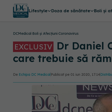
Lifestyle
Doza de sănătate
Boli și a
DCMedical
›
Boli și Afecțiuni
›
Coronavirus
Dr Daniel C
EXCLUSIV
care trebuie să r
De
Echipa DC Medical
Publicat pe 01 iun 2020, 17:14
Distrib