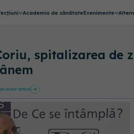
fecțiuni
Academia de sănătate
Evenimente
Alter
oriu, spitalizarea de z
ămânem
uie acest articol