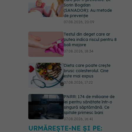
boli majore
07.08.2026, 18:34
Dieta care poate crește
brusc colesterolul. Cine
este mai expus
07.08.2026, 17:22
PNRR: 174 de milioane de
lei pentru sănătate într-o
singură săptămână. Ce
spitale primesc bani
07.08.2026, 16:41
Ce spune culoarea ta
preferată despre vârsta
pe care o ai. Care este
"codul cromatic" al
generațiilor
07.08.2026, 21:29
URMĂREȘTE-NE ȘI PE:
EXCLUSIV
Cancerele