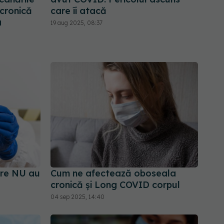
cronică
care îi atacă
a
19 aug 2025, 08:37
are NU au
Cum ne afectează oboseala
cronică și Long COVID corpul
04 sep 2025, 14:40