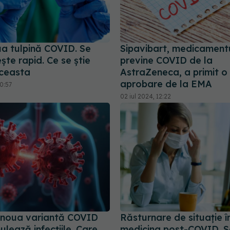
ua tulpină COVID. Se
Sipavibart, medicament
te rapid. Ce se știe
previne COVID de la
ceasta
AstraZeneca, a primit o
aprobare de la EMA
0:57
02 iul 2024, 12:22
, noua variantă COVID
Răsturnare de situație î
ulează infecțiile. Care
medicina post-COVID. S