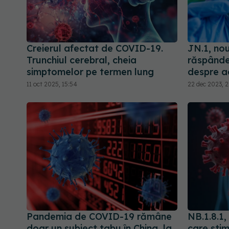
Creierul afectat de COVID-19.
JN.1, no
Trunchiul cerebral, cheia
răspândeș
simptomelor pe termen lung
despre a
11 oct 2025, 15:54
22 dec 2023, 2
Pandemia de COVID-19 rămâne
NB.1.8.1
doar un subiect tabu în China, la
care stim