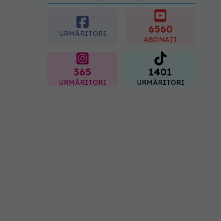
care pot fi prevenite. Dr.
Sorin Bogdan
(SANADOR): Au metode
6560
URMĂRITORI
de prevenție
ABONAȚI
07.08.2026, 20:09
365
1401
URMĂRITORI
URMĂRITORI