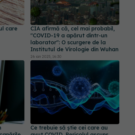
ul care
CIA afirmă că, cel mai probabil,
"COVID-19 a apărut dintr-un
laborator": O scurgere de la
Institutul de Virologie din Wuhan
26 ian 2025, 16:30
n
Ce trebuie să știe cei care au
canările
avut COVID. Pericolul ascuns