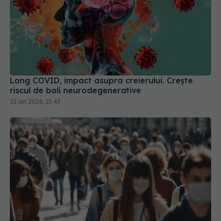
Long COVID, impact asupra creierului. Crește
riscul de boli neurodegenerative
22 ian 2026, 15:43
Alertă COVID-19 în România. 4.846 de cazuri noi
raportate într-o singură săptămână