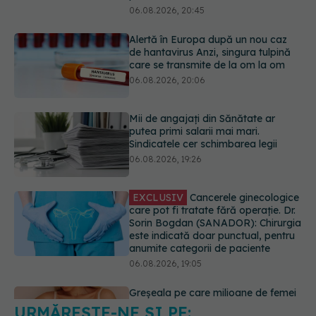
Mii de angajați din Sănătate ar
putea primi salarii mai mari.
Sindicatele cer schimbarea legii
06.08.2026, 19:26
EXCLUSIV
Cancerele ginecologice
care pot fi tratate fără operație. Dr.
Sorin Bogdan (SANADOR): Chirurgia
este indicată doar punctual, pentru
anumite categorii de paciente
06.08.2026, 19:05
Greșeala pe care milioane de femei
o fac când își cumpără sutien. Un
medic explică metoda corectă
06.08.2026, 18:08
URMĂREȘTE-NE ȘI PE:
EXCLUSIV
De ce unele paciente
cu cancer de col uterin nu mai ajung
la operație. Dr. Sorin Bogdan
6560