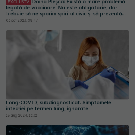
corect minusurile și plusurile fiecărui vaccin
03 oct 2023, 08:47
Long-COVID, subdiagnosticat. Simptomele
infecției pe termen lung, ignorate
18 aug 2024, 13:32