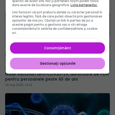
specific de acest site. Noi și partenerii noștri putem folosi
date exacte de localizare geografică.
Lista partenerilor.
Unii furnizori vă pot prelucra datele cu caracter personal în
interes legitim, față de care puteți obiecta prin gestionarea
opțiunilor de mai jos. Căutați un link în partea de jos a
acestei pagini pentru a gestiona sau a vă retrage
consimțământul în setările de confidențialitate și cookie-
uri.
Consimțământ
Noile vaccinuri anti-COVID-19, autorizate de FDA
Gestionați opțiunile
pentru persoanele peste 65 de ani
28 aug 2025, 14:21