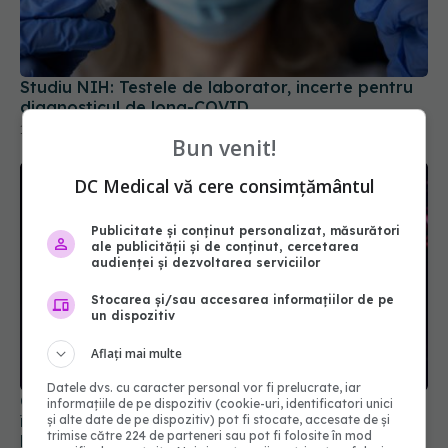
Studiu NIH: Testele de laborator, incerte pentru
diagnosticul de long-COVID
15 aug 2024, 18:22
Bun venit!
DC Medical vă cere consimțământul
Publicitate și conținut personalizat, măsurători
ale publicității și de conținut, cercetarea
audienței și dezvoltarea serviciilor
Stocarea și/sau accesarea informațiilor de pe
un dispozitiv
China neagă originea COVID. Dispută globală
Aflați mai multe
între teoria zoonotică și ipoteza scăpării din
laborator
Datele dvs. cu caracter personal vor fi prelucrate, iar
informațiile de pe dispozitiv (cookie-uri, identificatori unici
23 apr 2025, 22:38
și alte date de pe dispozitiv) pot fi stocate, accesate de și
trimise către 224 de parteneri sau pot fi folosite în mod