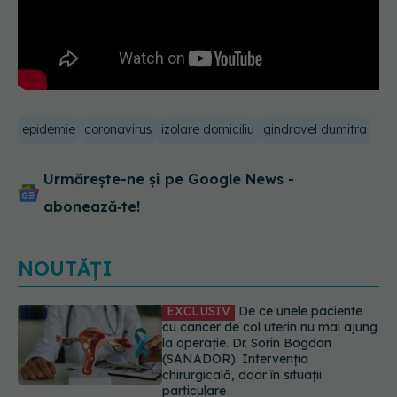
epidemie
coronavirus
izolare domiciliu
gindrovel dumitra
Urmărește-ne și pe Google News -
abonează‑te!
NOUTĂȚI
Alertă în Europa după un nou caz
de hantavirus Anzi, singura tulpină
care se transmite de la om la om
06.08.2026, 20:06