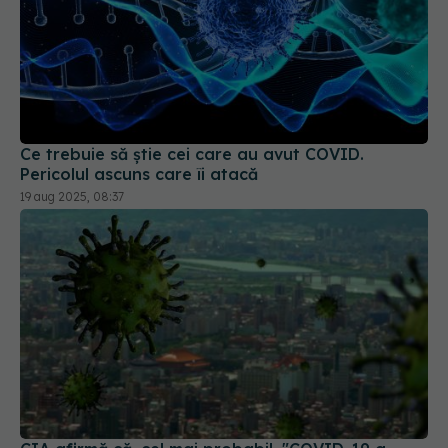
Ce trebuie să știe cei care au avut COVID.
Pericolul ascuns care îi atacă
19 aug 2025, 08:37
CIA afirmă că, cel mai probabil, "COVID-19 a
apărut dintr-un laborator": O scurgere de la
Institutul de Virologie din Wuhan