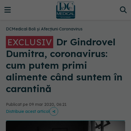
DCMedical
›
Boli și Afecțiuni
›
Coronavirus
Dr Gindrovel
EXCLUSIV
Dumitra, coronavirus:
cum putem primi
alimente când suntem în
carantină
Publicat pe 09 mar 2020, 06:21
Distribuie acest articol