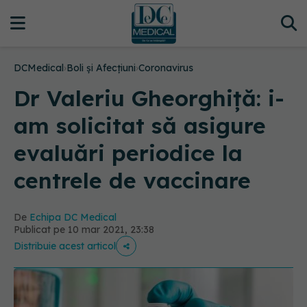
DCMedical
›
Boli și Afecțiuni
›
Coronavirus
Dr Valeriu Gheorghiță: i-
am solicitat să asigure
evaluări periodice la
centrele de vaccinare
De
Echipa DC Medical
Publicat pe 10 mar 2021, 23:38
Distribuie acest articol