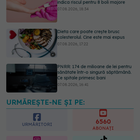
Dieta care poate crește brusc
colesterolul. Cine este mai expus
07.08.2026, 17:22
PNRR: 174 de milioane de lei pentru
sănătate într-o singură săptămână.
Ce spitale primesc bani
07.08.2026, 16:41
Ce spune culoarea ta preferată
despre vârsta pe care o ai. Care
este "codul cromatic" al generațiilor
07.08.2026, 21:29
URMĂREȘTE-NE ȘI PE:
6560
URMĂRITORI
ABONAȚI