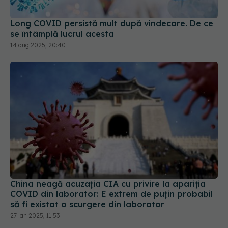
Long COVID persistă mult după vindecare. De ce
se întâmplă lucrul acesta
14 aug 2025, 20:40
China neagă acuzația CIA cu privire la apariția
COVID din laborator: E extrem de puţin probabil
să fi existat o scurgere din laborator
27 ian 2025, 11:53