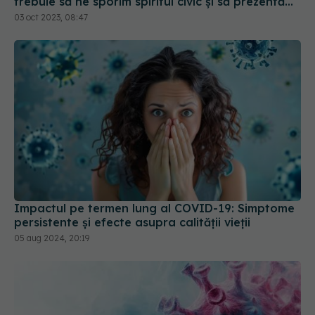
trebuie să ne sporim spiritul civic și să prezentăm
corect minusurile și plusurile fiecărui vaccin
03 oct 2023, 08:47
Impactul pe termen lung al COVID-19: Simptome
persistente și efecte asupra calității vieții
05 aug 2024, 20:19