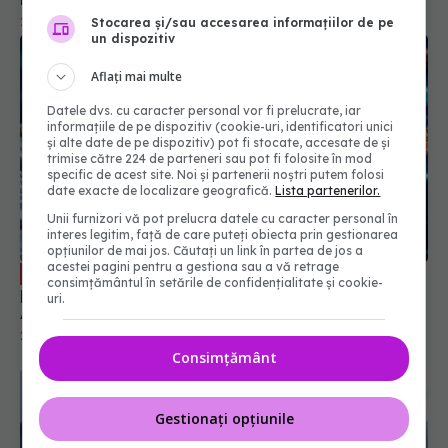
28 iul 2025, 15:08
Stocarea și/sau accesarea informațiilor de pe
un dispozitiv
Aflați mai multe
Datele dvs. cu caracter personal vor fi prelucrate, iar
informațiile de pe dispozitiv (cookie-uri, identificatori unici
și alte date de pe dispozitiv) pot fi stocate, accesate de și
trimise către 224 de parteneri sau pot fi folosite în mod
specific de acest site. Noi și partenerii noștri putem folosi
date exacte de localizare geografică.
Lista partenerilor.
Unii furnizori vă pot prelucra datele cu caracter personal în
interes legitim, față de care puteți obiecta prin gestionarea
opțiunilor de mai jos. Căutați un link în partea de jos a
acestei pagini pentru a gestiona sau a vă retrage
Remdesivir, tratamentul injectabil
EXCLUSIV
consimțământul în setările de confidențialitate și cookie-
pentru COVID. Prof. dr. Simin Aysel Florescu:
uri.
Administrarea se face în spitale
29 aug 2024, 23:43
Consimțământ
Gestionați opțiunile