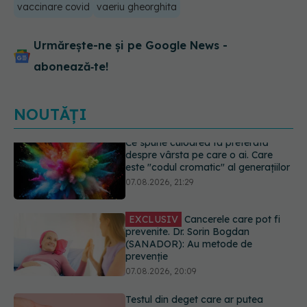
vaccinare covid
vaeriu gheorghita
Urmărește-ne și pe Google News -
abonează‑te!
NOUTĂȚI
EXCLUSIV
Cancerele care pot fi
prevenite. Dr. Sorin Bogdan
(SANADOR): Au metode de
prevenție
07.08.2026, 20:09
Testul din deget care ar putea
indica riscul pentru 8 boli majore
07.08.2026, 18:34