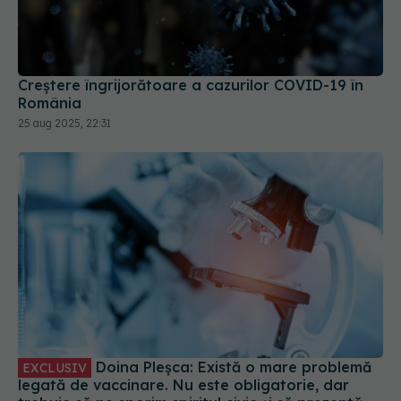
Creștere îngrijorătoare a cazurilor COVID-19 în
România
25 aug 2025, 22:31
Doina Pleșca: Există o mare problemă
EXCLUSIV
legată de vaccinare. Nu este obligatorie, dar