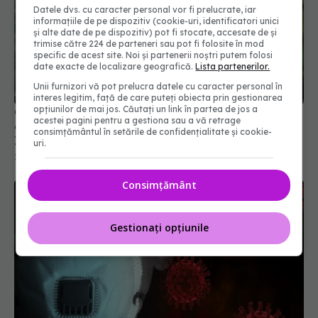
Datele dvs. cu caracter personal vor fi prelucrate, iar
informațiile de pe dispozitiv (cookie-uri, identificatori unici
și alte date de pe dispozitiv) pot fi stocate, accesate de și
trimise către 224 de parteneri sau pot fi folosite în mod
specific de acest site. Noi și partenerii noștri putem folosi
date exacte de localizare geografică.
Lista partenerilor.
Unii furnizori vă pot prelucra datele cu caracter personal în
interes legitim, față de care puteți obiecta prin gestionarea
opțiunilor de mai jos. Căutați un link în partea de jos a
CIA afirmă că, cel mai probabil, "COVID-19 a
acestei pagini pentru a gestiona sau a vă retrage
apărut dintr-un laborator": O scurgere de la
consimțământul în setările de confidențialitate și cookie-
Institutul de Virologie din Wuhan
uri.
26 ian 2025, 16:30
Consimțământ
Gestionați opțiunile