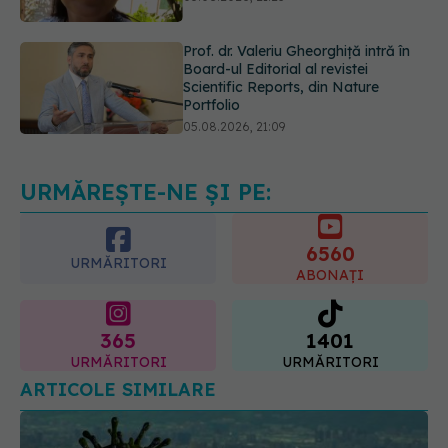
Board-ul Editorial al revistei
Scientific Reports, din Nature
Portfolio
05.08.2026, 21:09
EXCLUSIV
Tratamentul modern al
cancerelor ginecologice. Dr. Sorin
Bogdan (SANADOR), la DC Medical
și DC News
06.08.2026, 10:29
URMĂREȘTE-NE ȘI PE:
6560
URMĂRITORI
ABONAȚI
365
1401
URMĂRITORI
URMĂRITORI
ARTICOLE SIMILARE