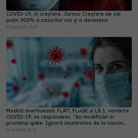
COVID-19, în creștere. Jurma: Creștere de cel
puțin 300% a cazurilor noi și a deceselor
31 aug 2025, 22:37
Medicii avertizează: FLiRT, FLuQE și LB.1, variante
COVID-19, se răspândesc. "Au modificări în
proteina spike. Ignoră imunitatea de la vaccin
sau infectarea anterioară
10 iul 2024, 20:12