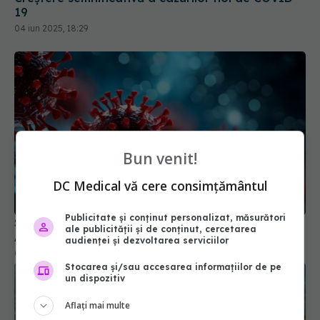
19
04 iun 2025, 18:29
Bun venit!
DC Medical vă cere consimțământul
Publicitate și conținut personalizat, măsurători
Suprafețele din lemn reduc transmiterea COVID.
ale publicității și de conținut, cercetarea
Au proprietăți antivirale naturale
audienței și dezvoltarea serviciilor
02 sep 2024, 14:49
Stocarea și/sau accesarea informațiilor de pe
un dispozitiv
Aflați mai multe