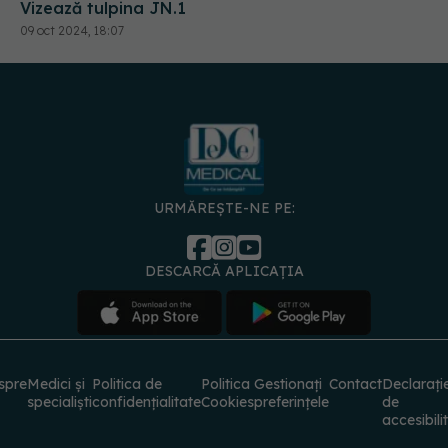
Vizează tulpina JN.1
09 oct 2024, 18:07
URMĂREȘTE-NE PE:
DESCARCĂ APLICAȚIA
spre
Medici și
Politica de
Politica
Gestionați
Contact
Declarați
specialiști
confidențialitate
Cookies
preferințele
de
accesibili