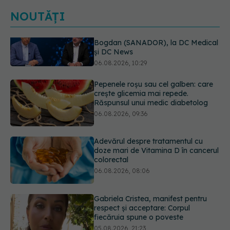
NOUTĂȚI
Pepenele roșu sau cel galben: care
crește glicemia mai repede.
Răspunsul unui medic diabetolog
06.08.2026, 09:36
Adevărul despre tratamentul cu
doze mari de Vitamina D în cancerul
colorectal
06.08.2026, 08:06
Gabriela Cristea, manifest pentru
respect și acceptare: Corpul
fiecăruia spune o poveste
05.08.2026, 21:23
Prof. dr. Valeriu Gheorghiță intră în