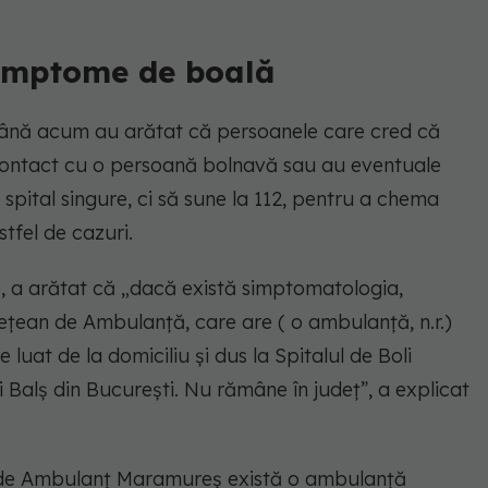
imptome de boală
până acum au arătat că persoanele care cred că
t contact cu o persoană bolnavă sau au eventuale
spital singure, ci să sune la 112, pentru a chema
tfel de cazuri.
 a arătat că „dacă există simptomatologia,
dețean de Ambulanță, care are ( o ambulanță, n.r.)
 luat de la domiciliu și dus la Spitalul de Boli
ei Balș din București. Nu rămâne în județ”, a explicat
lu de Ambulanț Maramureș există o ambulanță