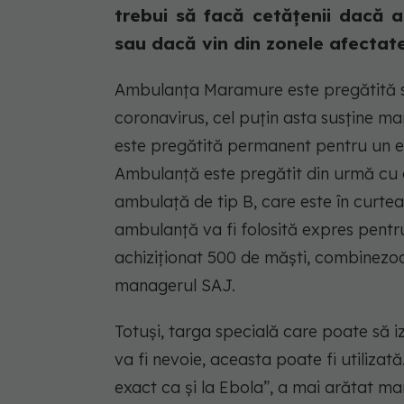
trebui să facă cetățenii dacă 
sau dacă vin din zonele afectate
Ambulanța Maramure este pregătită să
coronavirus, cel puțin asta susține man
este pregătită permanent pentru un ev
Ambulanță este pregătit din urmă cu o
ambulață de tip B, care este în curtea i
ambulanță va fi folosită expres pentru 
achiziționat 500 de măști, combinezoa
managerul SAJ.
Totuși, targa specială care poate să i
va fi nevoie, aceasta poate fi utiliza
exact ca și la Ebola”, a mai arătat m