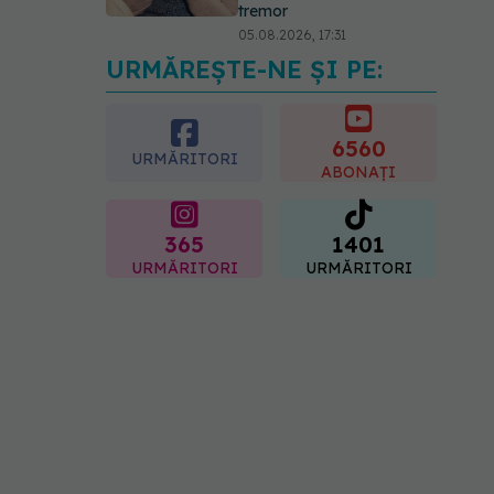
tremor
05.08.2026, 17:31
URMĂREȘTE-NE ȘI PE:
Gabriela Cristea, manifest
pentru respect și
acceptare: Corpul
fiecăruia spune o poveste
6560
URMĂRITORI
05.08.2026, 21:23
ABONAȚI
365
1401
URMĂRITORI
URMĂRITORI