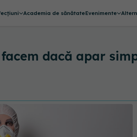
fecțiuni
Academia de sănătate
Evenimente
Alter
facem dacă apar simpt