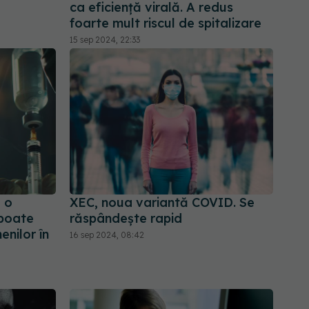
ca eficiență virală. A redus
foarte mult riscul de spitalizare
15 sep 2024, 22:33
e o
XEC, noua variantă COVID. Se
 poate
răspândește rapid
nilor în
16 sep 2024, 08:42