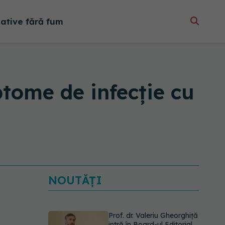
native fără fum
ome de infecție cu
NOUTĂȚI
Prof. dr. Valeriu Gheorghiță
intră în Board-ul Editorial