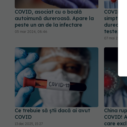
COVID, asociat cu o boală
COVID în
autoimună dureroasă. Apare la
simptomel
peste un an de la infectare
durează. 
testezi?
05 mar 2024, 08:46
07 mai 2025, 
Ce trebuie să știi dacă ai avut
China ru
COVID
COVID! A
care exc
13 dec 2025, 15:27