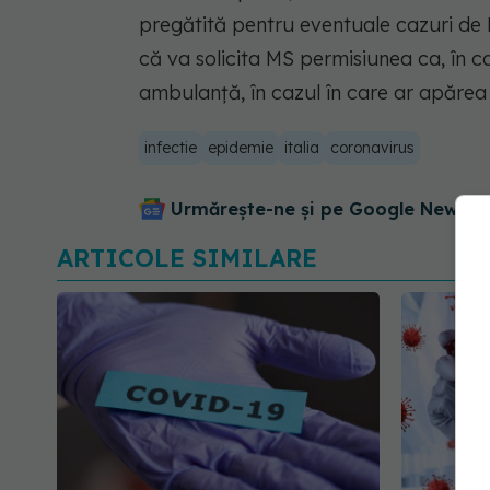
pregătită pentru eventuale cazuri de
că va solicita MS permisiunea ca, în ca
ambulanță, în cazul în care ar apăre
infectie
epidemie
italia
coronavirus
Urmărește-ne și pe Google News - 
ARTICOLE SIMILARE