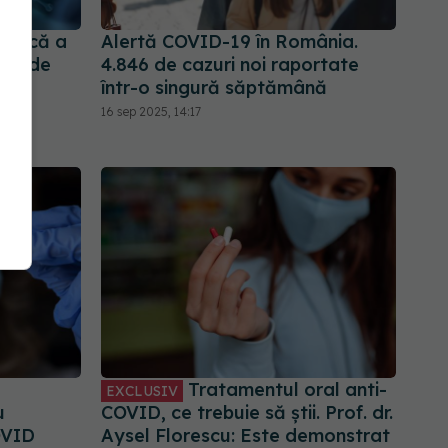
atrică a
Alertă COVID-19 în România.
ată de
4.846 de cazuri noi raportate
ilor
într-o singură săptămână
16 sep 2025, 14:17
Tratamentul oral anti-
EXCLUSIV
u
COVID, ce trebuie să știi. Prof. dr.
OVID
Aysel Florescu: Este demonstrat