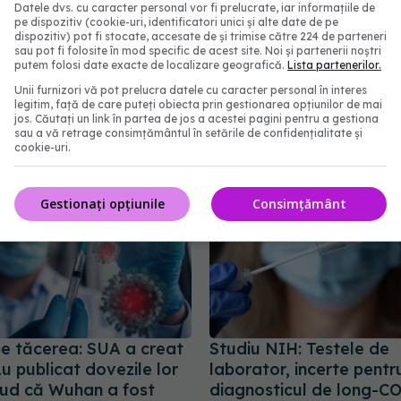
Datele dvs. cu caracter personal vor fi prelucrate, iar informațiile de
pe dispozitiv (cookie-uri, identificatori unici și alte date de pe
că există! Care sunt
MIS-C, complicația pedi
dispozitiv) pot fi stocate, accesate de și trimise către 224 de parteneri
sau pot fi folosite în mod specific de acest site. Noi și partenerii noștri
e în 2025 și cât timp
COVID. Boala, confund
putem folosi date exacte de localizare geografică.
Lista partenerilor.
De ce ar fi bine să te
sistemul imunitar al copi
Unii furnizori vă pot prelucra datele cu caracter personal în interes
17 aug 2024, 17:45
legitim, față de care puteți obiecta prin gestionarea opțiunilor de mai
jos. Căutați un link în partea de jos a acestei pagini pentru a gestiona
11:08
sau a vă retrage consimțământul în setările de confidențialitate și
cookie-uri.
Gestionați opțiunile
Consimțământ
pe tăcerea: SUA a creat
Studiu NIH: Testele de
u publicat dovezile lor
laborator, incerte pentr
lud că Wuhan a fost
diagnosticul de long-C