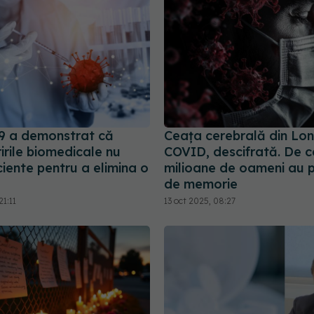
 a demonstrat că
Ceața cerebrală din Lo
irile biomedicale nu
COVID, descifrată. De c
ciente pentru a elimina o
milioane de oameni au p
de memorie
1:11
13 oct 2025, 08:27