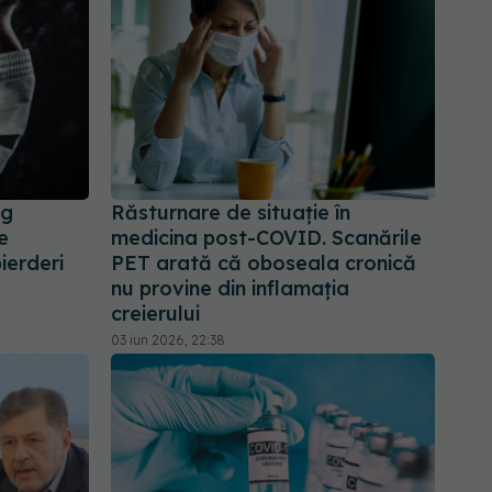
ng
Răsturnare de situație în
e
medicina post-COVID. Scanările
ierderi
PET arată că oboseala cronică
nu provine din inflamația
creierului
03 iun 2026, 22:38