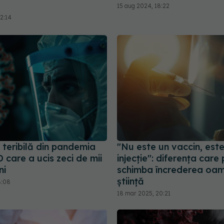
15 aug 2024, 18:22
2:14
 teribilă din pandemia
"Nu este un vaccin, est
care a ucis zeci de mii
injecție": diferența care
ni
schimba încrederea oame
știință
8:08
18 mar 2025, 20:21