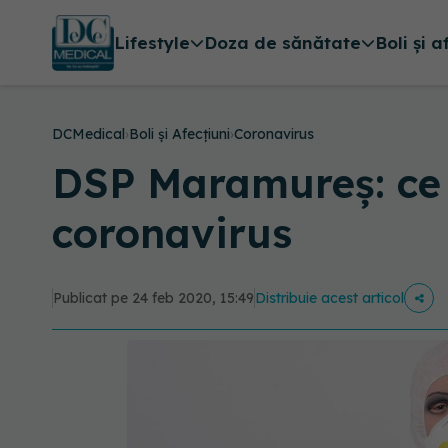
Lifestyle
Doza de sănătate
Boli și a
DCMedical
›
Boli și Afecțiuni
›
Coronavirus
DSP Maramureș: ce 
coronavirus
Publicat pe 24 feb 2020, 15:49
Distribuie acest articol