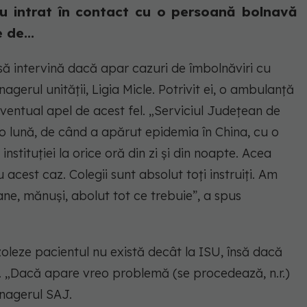
au intrat în contact cu o persoană bolnavă
 de...
 intervină dacă apar cazuri de îmbolnăviri cu
agerul unității, Ligia Micle. Potrivit ei, o ambulanță
entual apel de acest fel. „Serviciul Județean de
 lună, de când a apărut epidemia în China, cu o
nstituției la orice oră din zi și din noapte. Acea
acest caz. Colegii sunt absolut toți instruiți. Am
ne, mănuși, abolut tot ce trebuie”, a spus
zoleze pacientul nu există decât la ISU, însă dacă
tă. „Dacă apare vreo problemă (se procedează, n.r.)
anagerul SAJ.