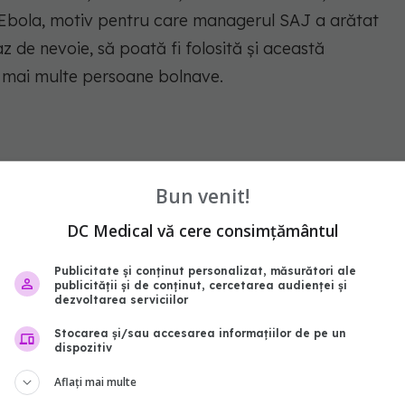
 Ebola, motiv pentru care managerul SAJ a arătat
z de nevoie, să poată fi folosită și această
a mai multe persoane bolnave.
abonează‑te!
Bun venit!
DC Medical vă cere consimțământul
Publicitate și conținut personalizat, măsurători ale
publicității și de conținut, cercetarea audienței și
dezvoltarea serviciilor
Stocarea și/sau accesarea informațiilor de pe un
dispozitiv
Aflați mai multe