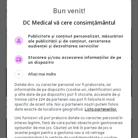
Impactul pe termen lung al COVID-19: Simptome
Bun venit!
persistente și efecte asupra calității vieții
05 aug 2024, 20:19
DC Medical vă cere consimțământul
Publicitate și conținut personalizat, măsurători
ale publicității și de conținut, cercetarea
audienței și dezvoltarea serviciilor
Stocarea și/sau accesarea informațiilor de pe
un dispozitiv
Aflați mai multe
Datele dvs. cu caracter personal vor fi prelucrate, iar
informațiile de pe dispozitiv (cookie-uri, identificatori unici
și alte date de pe dispozitiv) pot fi stocate, accesate de și
trimise către 224 de parteneri sau pot fi folosite în mod
Originea COVID-19 rămâne un mister. Ce ascunde
specific de acest site. Noi și partenerii noștri putem folosi
China? Ce s-a întâmplat, de fapt, în Wuhan
date exacte de localizare geografică.
Lista partenerilor.
22 ian 2025, 18:57
Unii furnizori vă pot prelucra datele cu caracter personal în
interes legitim, față de care puteți obiecta prin gestionarea
opțiunilor de mai jos. Căutați un link în partea de jos a
acestei pagini pentru a gestiona sau a vă retrage
consimțământul în setările de confidențialitate și cookie-