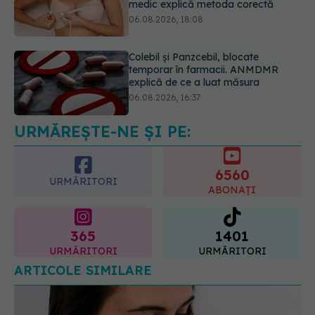
Colebil și Panzcebil, blocate
temporar în farmacii. ANMDMR
explică de ce a luat măsura
06.08.2026, 16:37
Alertă în Europa după un nou caz
de hantavirus Anzi, singura tulpină
care se transmite de la om la om
06.08.2026, 20:06
URMĂREȘTE-NE ȘI PE:
6560
URMĂRITORI
ABONAȚI
365
1401
URMĂRITORI
URMĂRITORI
ARTICOLE SIMILARE