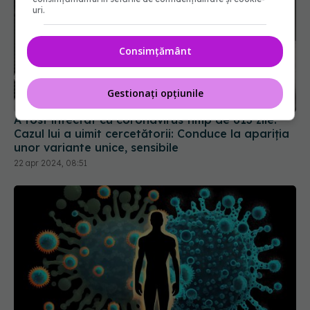
uri.
Consimțământ
Gestionați opțiunile
A fost infectat cu coronavirus timp de 613 zile.
Cazul lui a uimit cercetătorii: Conduce la apariția
unor variante unice, sensibile
22 apr 2024, 08:51