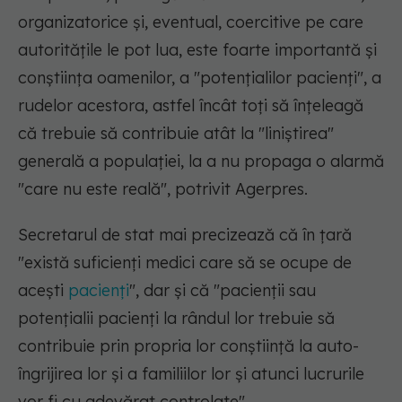
organizatorice şi, eventual, coercitive pe care
autorităţile le pot lua, este foarte importantă şi
conştiinţa oamenilor, a "potenţialilor pacienţi", a
rudelor acestora, astfel încât toţi să înţeleagă
că trebuie să contribuie atât la "liniştirea"
generală a populaţiei, la a nu propaga o alarmă
"care nu este reală", potrivit Agerpres.
Secretarul de stat mai precizează că în țară
"există suficienţi medici care să se ocupe de
aceşti
pacienţi
", dar și că "pacienţii sau
potenţialii pacienţi la rândul lor trebuie să
contribuie prin propria lor conştiinţă la auto-
îngrijirea lor şi a familiilor lor şi atunci lucrurile
vor fi cu adevărat controlate".