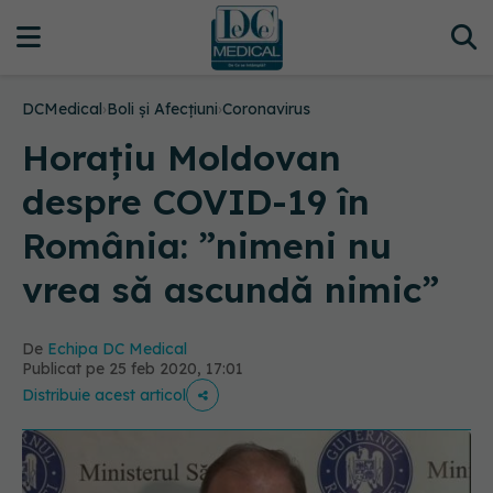
DCMedical
›
Boli și Afecțiuni
›
Coronavirus
Horațiu Moldovan
despre COVID-19 în
România: ”nimeni nu
vrea să ascundă nimic”
De
Echipa DC Medical
Publicat pe 25 feb 2020, 17:01
Distribuie acest articol