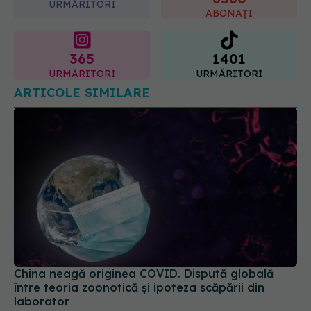
URMĂRITORI
cum acționează tratamentul
ABONAȚI
06.08.2026, 22:49
365
1401
URMĂRITORI
URMĂRITORI
ARTICOLE SIMILARE
China neagă originea COVID. Dispută globală
între teoria zoonotică și ipoteza scăpării din
laborator