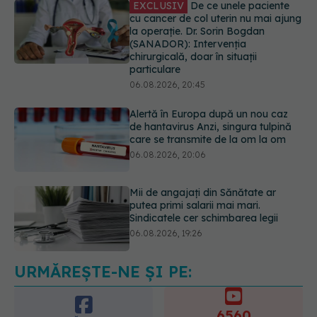
Alertă în Europa după un nou caz
de hantavirus Anzi, singura tulpină
care se transmite de la om la om
06.08.2026, 20:06
Mii de angajați din Sănătate ar
putea primi salarii mai mari.
Sindicatele cer schimbarea legii
06.08.2026, 19:26
EXCLUSIV
Cancerele ginecologice
care pot fi tratate fără operație. Dr.
Sorin Bogdan (SANADOR): Chirurgia
este indicată doar punctual, pentru
anumite categorii de paciente
06.08.2026, 19:05
URMĂREȘTE-NE ȘI PE:
EXCLUSIV
Brahiterapie vs
radioterapie externă în cancerul
ginecologic. Dr. Sorin Bogdan
6560
(SANADOR) explică diferența și