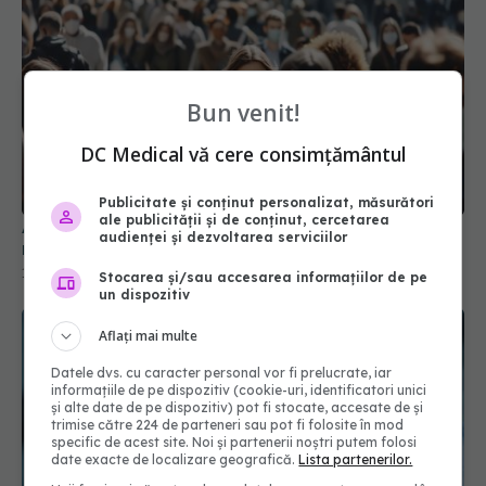
Bun venit!
DC Medical vă cere consimțământul
Publicitate și conținut personalizat, măsurători
ale publicității și de conținut, cercetarea
Alertă COVID-19 în România. 4.846 de cazuri noi
audienței și dezvoltarea serviciilor
raportate într-o singură săptămână
16 sep 2025, 14:17
Stocarea și/sau accesarea informațiilor de pe
un dispozitiv
Aflați mai multe
Datele dvs. cu caracter personal vor fi prelucrate, iar
informațiile de pe dispozitiv (cookie-uri, identificatori unici
și alte date de pe dispozitiv) pot fi stocate, accesate de și
trimise către 224 de parteneri sau pot fi folosite în mod
specific de acest site. Noi și partenerii noștri putem folosi
date exacte de localizare geografică.
Lista partenerilor.