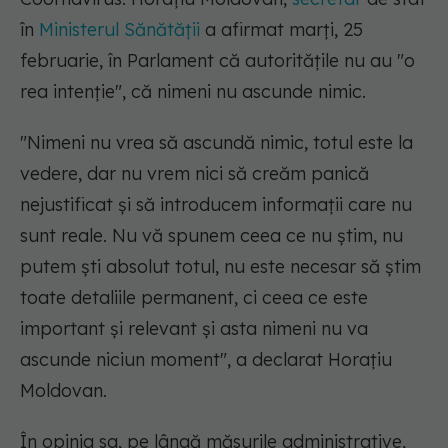
în
Ministerul Sănătății
a afirmat marți, 25
februarie, în Parlament că autoritățile nu au "o
rea intenție", că nimeni nu ascunde nimic.
"Nimeni nu vrea să ascundă nimic, totul este la
vedere, dar nu vrem nici să creăm panică
nejustificat şi să introducem informaţii care nu
sunt reale. Nu vă spunem ceea ce nu ştim, nu
putem şti absolut totul, nu este necesar să ştim
toate detaliile permanent, ci ceea ce este
important şi relevant şi asta nimeni nu va
ascunde niciun moment"
, a declarat Horațiu
Moldovan.
În opinia sa, pe lângă măsurile administrative,