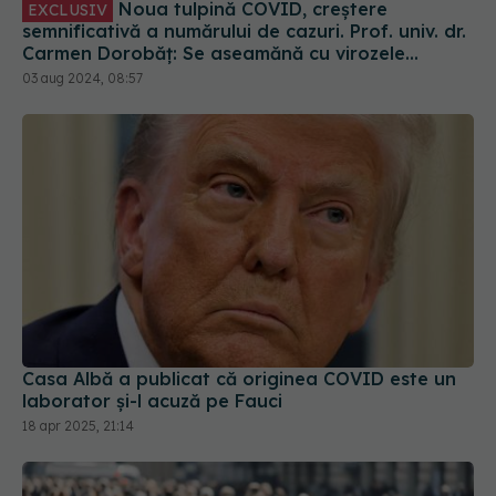
Noua tulpină COVID, creștere
EXCLUSIV
semnificativă a numărului de cazuri. Prof. univ. dr.
Carmen Dorobăț: Se aseamănă cu virozele
respiratorii. Nu necesită tratament simptomatic
03 aug 2024, 08:57
Casa Albă a publicat că originea COVID este un
laborator și-l acuză pe Fauci
18 apr 2025, 21:14