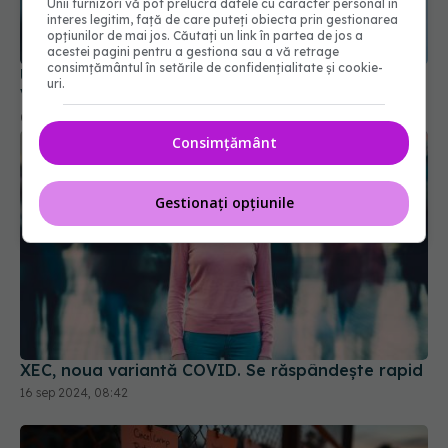
Unii furnizori vă pot prelucra datele cu caracter personal în
interes legitim, față de care puteți obiecta prin gestionarea
opțiunilor de mai jos. Căutați un link în partea de jos a
acestei pagini pentru a gestiona sau a vă retrage
consimțământul în setările de confidențialitate și cookie-
UE a autorizat vaccinul actualizat pentru COVID.
uri.
Vizează tulpina JN.1
09 oct 2024, 18:07
Consimțământ
Gestionați opțiunile
XEC, noua variantă COVID. Se răspândește rapid
16 sep 2024, 08:42