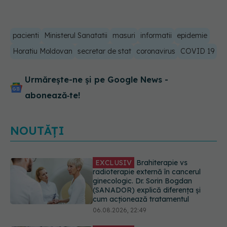
pacienti
Ministerul Sanatatii
masuri
informatii
epidemie
Horatiu Moldovan
secretar de stat
coronavirus
COVID 19
Urmărește-ne și pe Google News -
abonează‑te!
NOUTĂȚI
EXCLUSIV
De ce unele paciente
cu cancer de col uterin nu mai ajung
la operație. Dr. Sorin Bogdan
(SANADOR): Intervenția
chirurgicală, doar în situații
particulare
06.08.2026, 20:45