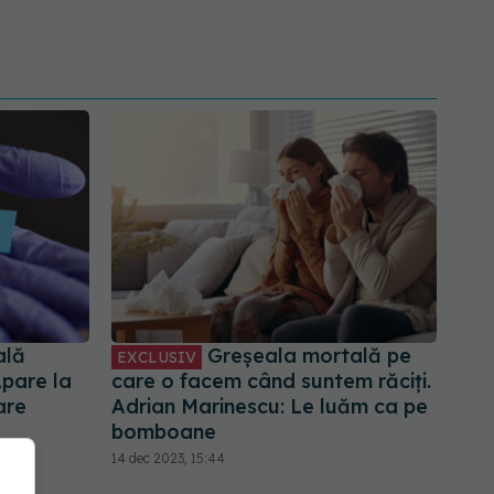
ală
Greșeala mortală pe
EXCLUSIV
pare la
care o facem când suntem răciți.
are
Adrian Marinescu: Le luăm ca pe
bomboane
14 dec 2023, 15:44