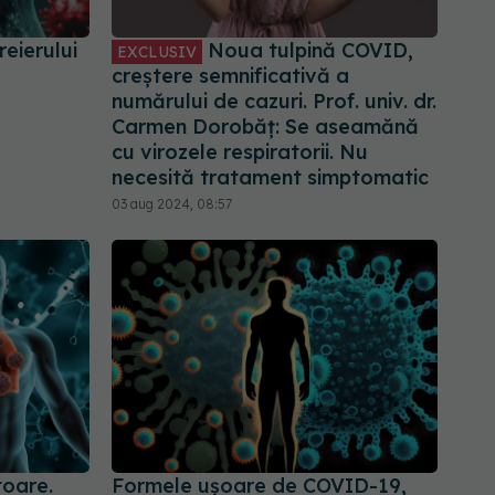
eierului
Noua tulpină COVID,
EXCLUSIV
creștere semnificativă a
numărului de cazuri. Prof. univ. dr.
Carmen Dorobăț: Se aseamănă
cu virozele respiratorii. Nu
necesită tratament simptomatic
03 aug 2024, 08:57
oare.
Formele ușoare de COVID-19,