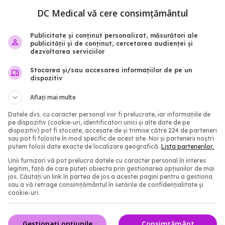
DC Medical vă cere consimțământul
Publicitate și conținut personalizat, măsurători ale
publicității și de conținut, cercetarea audienței și
dezvoltarea serviciilor
Stocarea și/sau accesarea informațiilor de pe un
dispozitiv
Aflați mai multe
pact asupra creierului.
Ai rămas fără miros du
Datele dvs. cu caracter personal vor fi prelucrate, iar informațiile de
velul de cortizol
COVID? Cât timp poate 
pe dispozitiv (cookie-uri, identificatori unici și alte date de pe
dispozitiv) pot fi stocate, accesate de și trimise către 224 de parteneri
problema
2:59
sau pot fi folosite în mod specific de acest site. Noi și partenerii noștri
putem folosi date exacte de localizare geografică.
Lista partenerilor.
25 sep 2025, 22:40
Unii furnizori vă pot prelucra datele cu caracter personal în interes
legitim, față de care puteți obiecta prin gestionarea opțiunilor de mai
jos. Căutați un link în partea de jos a acestei pagini pentru a gestiona
sau a vă retrage consimțământul în setările de confidențialitate și
cookie-uri.
Gestionați opțiunile
Consimțământ