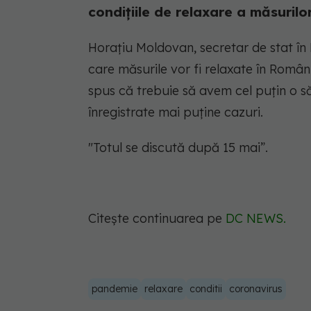
condițiile de relaxare a măsuril
Horațiu Moldovan, secretar de stat în M
care măsurile vor fi relaxate în Român
spus că trebuie să avem cel puțin o săp
înregistrate mai puține cazuri.
"Totul se discută după 15 mai”.
Citește continuarea pe
DC NEWS.
pandemie
relaxare
conditii
coronavirus