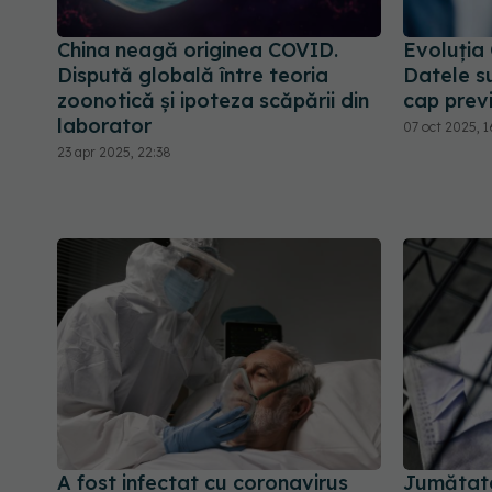
China neagă originea COVID.
Evoluția
Dispută globală între teoria
Datele s
zoonotică și ipoteza scăpării din
cap previ
laborator
07 oct 2025, 1
23 apr 2025, 22:38
A fost infectat cu coronavirus
Jumătate 