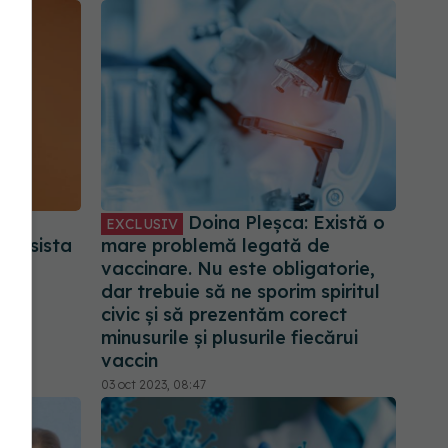
pă
Doina Pleșca: Există o
EXCLUSIV
persista
mare problemă legată de
vaccinare. Nu este obligatorie,
dar trebuie să ne sporim spiritul
civic și să prezentăm corect
minusurile și plusurile fiecărui
vaccin
03 oct 2023, 08:47