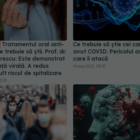
Tratamentul oral anti-
Ce trebuie să știe cei c
 trebuie să știi. Prof. dr.
avut COVID. Pericolul a
orescu: Este demonstrat
care îi atacă
nță virală. A redus
19 aug 2025, 08:37
lt riscul de spitalizare
2:33