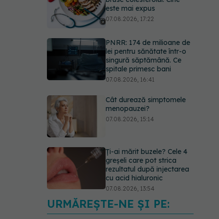
este mai expus
07.08.2026, 17:22
PNRR: 174 de milioane de
lei pentru sănătate într-o
singură săptămână. Ce
spitale primesc bani
07.08.2026, 16:41
Cât durează simptomele
menopauzei?
07.08.2026, 15:14
Ți-ai mărit buzele? Cele 4
greșeli care pot strica
rezultatul după injectarea
cu acid hialuronic
07.08.2026, 13:54
URMĂREȘTE-NE ȘI PE:
Testul din deget care ar
putea indica riscul pentru 8