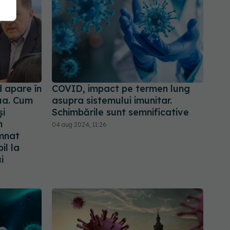
 apare în
COVID, impact pe termen lung
lua. Cum
asupra sistemului imunitar.
și
Schimbările sunt semnificative
n
04 aug 2024, 11:26
emnat
il la
i