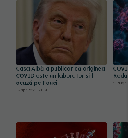
Casa Albă a publicat că originea
COVID, im
COVID este un laborator și-l
Reduce ni
acuză pe Fauci
21 aug 2024, 1
18 apr 2025, 21:14