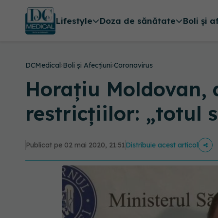
Lifestyle
Doza de sănătate
Boli și a
DCMedical
›
Boli și Afecțiuni
›
Coronavirus
Horațiu Moldovan, d
restricțiilor: „totu
Publicat pe 02 mai 2020, 21:51
Distribuie acest articol