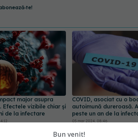
abonează‑te!
mpact major asupra
COVID, asociat cu o bo
. Efectele vizibile chiar și
autoimună dureroasă. A
i de la infectare
peste un an de la infect
14:12
05 mar 2024, 08:46
Bun venit!