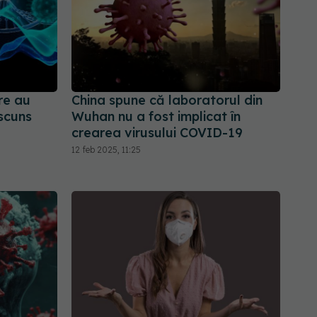
are au
China spune că laboratorul din
scuns
Wuhan nu a fost implicat în
crearea virusului COVID-19
12 feb 2025, 11:25