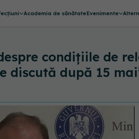
fecțiuni
Academia de sănătate
Evenimente
Alter
espre condițiile de re
l se discută după 15 mai