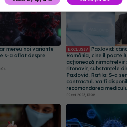
ar mereu noi variante
Paxlovid: când
EXCLUSIV
e s-a aflat despre
România, cine îl poate 
acționează nirmatrelvir 
ritonavir, substanțele di
5:04
Paxlovid. Rafila: S-a s
contractul. Va fi disponib
recomandarea mediculu
09 oct 2023, 13:08