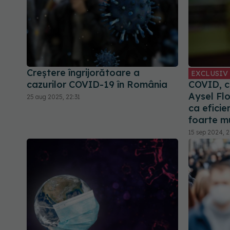
Creștere îngrijorătoare a
EXCLUSIV
cazurilor COVID-19 în România
COVID, ce
Aysel Fl
25 aug 2025, 22:31
ca eficie
foarte mu
15 sep 2024, 2