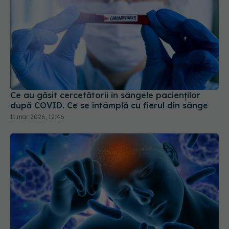
Ce au găsit cercetătorii în sângele pacienților
după COVID. Ce se întâmplă cu fierul din sânge
11 mar 2026, 12:46
Ce se întâmplă dacă ai avut COVID. Legătura
dură cu AVC și Parkinson