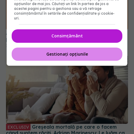
opțiunilor de mai jos. Căutați un link în partea de jos a
Ai rămas fără miros după COVID? Cât timp poate
acestei pagini pentru a gestiona sau a vă retrage
consimțământul în setările de confidențialitate și cookie-
persista problema
uri.
25 sep 2025, 22:40
Consimțământ
Gestionați opțiunile
Greșeala mortală pe care o facem
EXCLUSIV
când suntem răciți. Adrian Marinescu: Le luăm ca
pe bomboane
14 dec 2023, 15:44