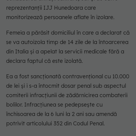
reprezentanţii IJJ Hunedoara care
monitorizează persoanele aflate în izolare.
Femeia a părăsit domiciliul în care a declarat că
se va autoizola timp de 14 zile de la întoarcerea
din Italia şi a apelat la servicii medicale fără a
declara faptul că este izolată.
Ea a fost sancţionată contravenţional cu 10.000
de lei şi i s-a întocmit dosar penal sub aspectul
comiterii infracţiunii de zădărnicirea combaterii
bolilor. Infracţiunea se pedepseşte cu
închisoarea de la 6 luni la 2 ani sau amendă
potrivit articolului 352 din Codul Penal.