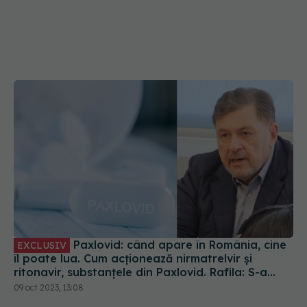
Paxlovid: când apare în România, cine
EXCLUSIV
îl poate lua. Cum acționează nirmatrelvir și
ritonavir, substanțele din Paxlovid. Rafila: S-a
semnat contractul. Va fi disponibil la
09 oct 2023, 13:08
recomandarea medicului