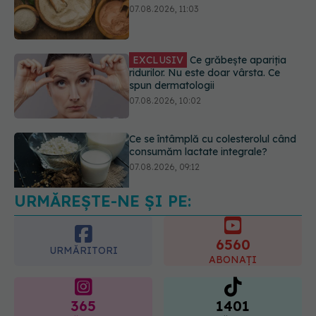
ridurilor. Nu este doar vârsta. Ce
spun dermatologii
07.08.2026, 10:02
Ce se întâmplă cu colesterolul când
consumăm lactate integrale?
07.08.2026, 09:12
URMĂREȘTE-NE ȘI PE:
Greșeala care îți crește tensiunea
arterială. Nu este doar sarea din
solniță
6560
07.08.2026, 12:14
URMĂRITORI
ABONAȚI
365
1401
URMĂRITORI
URMĂRITORI
ARTICOLE SIMILARE