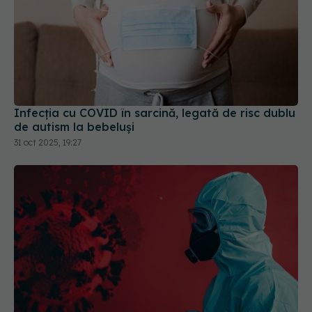
Infecția cu COVID în sarcină, legată de risc dublu
de autism la bebeluși
31 oct 2025, 19:27
Noua tulpină COVID determină creșteri ale
spitalizărilor. Se recomandă vaccinarea și
purtarea măștii