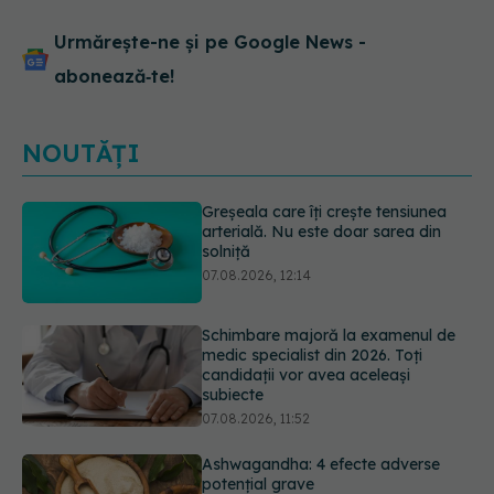
Urmărește-ne și pe Google News -
abonează‑te!
NOUTĂȚI
Schimbare majoră la examenul de
medic specialist din 2026. Toți
candidații vor avea aceleași
subiecte
07.08.2026, 11:52
Ashwagandha: 4 efecte adverse
potențial grave
07.08.2026, 11:03
EXCLUSIV
Ce grăbește apariția