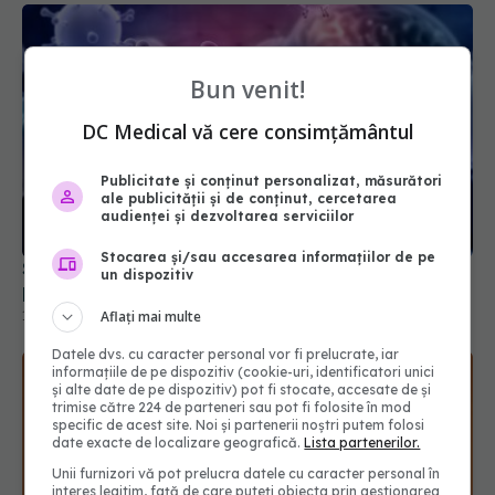
Bun venit!
DC Medical vă cere consimțământul
S-au descoperit inflamaţii și umflături în creier la
Publicitate și conținut personalizat, măsurători
ale publicității și de conținut, cercetarea
persoanele cu long-COVID
audienței și dezvoltarea serviciilor
12 feb 2025, 12:57
Stocarea și/sau accesarea informațiilor de pe
un dispozitiv
Aflați mai multe
Datele dvs. cu caracter personal vor fi prelucrate, iar
informațiile de pe dispozitiv (cookie-uri, identificatori unici
și alte date de pe dispozitiv) pot fi stocate, accesate de și
trimise către 224 de parteneri sau pot fi folosite în mod
specific de acest site. Noi și partenerii noștri putem folosi
date exacte de localizare geografică.
Lista partenerilor.
Unii furnizori vă pot prelucra datele cu caracter personal în
interes legitim, față de care puteți obiecta prin gestionarea