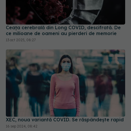
Ceața cerebrală din Long COVID, descifrată. De
ce milioane de oameni au pierderi de memorie
13 oct 2025, 08:27
XEC, noua variantă COVID. Se răspândește rapid
16 sep 2024, 08:42