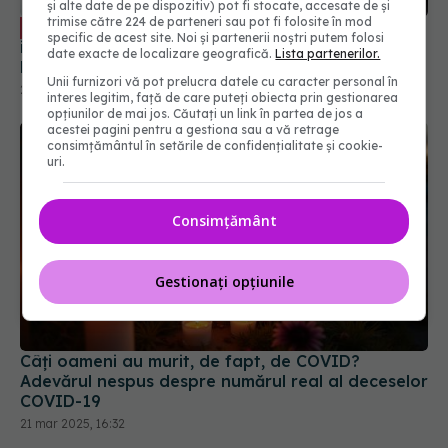
și alte date de pe dispozitiv) pot fi stocate, accesate de și
infecții, nociv pentru sănătate. Anca Crupariu:
trimise către 224 de parteneri sau pot fi folosite în mod
Efect dramatic
specific de acest site. Noi și partenerii noștri putem folosi
21 noi 2023, 18:11
date exacte de localizare geografică.
Lista partenerilor.
Unii furnizori vă pot prelucra datele cu caracter personal în
interes legitim, față de care puteți obiecta prin gestionarea
opțiunilor de mai jos. Căutați un link în partea de jos a
acestei pagini pentru a gestiona sau a vă retrage
consimțământul în setările de confidențialitate și cookie-
uri.
Consimțământ
Gestionați opțiunile
Câți oameni au murit, de fapt, de COVID?
Adevărul nespus despre numărul real al deceselor
COVID-19
21 mar 2025, 16:32