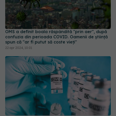
OMS a definit boala răspândită "prin aer", după
confuzia din perioada COVID. Oamenii de știință
spun că "ar fi putut să coste vieți"
22 apr 2024, 10:01
Noile vaccinuri anti-COVID-19, autorizate de FDA
pentru persoanele peste 65 de ani