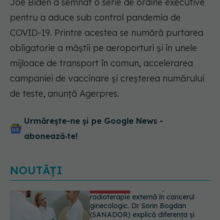
Joe Biden a semnat o serie de ordine executive
pentru a aduce sub control pandemia de
COVID-19. Printre acestea se numără purtarea
obligatorie a măștii pe aeroporturi și în unele
mijloace de transport în comun, accelerarea
campaniei de vaccinare și creșterea numărului
de teste, anunță Agerpres.
Urmărește-ne și pe Google News -
abonează‑te!
NOUTĂȚI
EXCLUSIV
De ce unele paciente
cu cancer de col uterin nu mai ajung