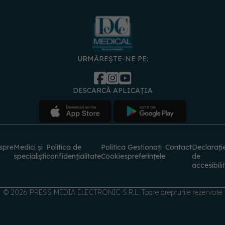
URMĂREȘTE-NE PE:
DESCARCĂ APLICAȚIA
spre
Medici și
Politica de
Politica
Gestionați
Contact
Declarați
specialiști
confidențialitate
Cookies
preferințele
de
accesibili
© 2026 PRESS MEDIA ELECTRONIC S.R.L. Toate drepturile rezervate