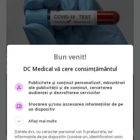
COVID, gripa și virusul sincițial
EXCLUSIV
respirator: triplă agresiune. Pleșca: Prevenția
înseamnă să ne întoarcem la recomandările din
Bun venit!
timpul pandemiei!
01 oct 2023, 10:48
DC Medical vă cere consimțământul
Publicitate și conținut personalizat, măsurători
ale publicității și de conținut, cercetarea
audienței și dezvoltarea serviciilor
Stocarea și/sau accesarea informațiilor de pe
un dispozitiv
Aflați mai multe
Datele dvs. cu caracter personal vor fi prelucrate, iar
Medicamentul banal pentru răceli sau
EXCLUSIV
informațiile de pe dispozitiv (cookie-uri, identificatori unici