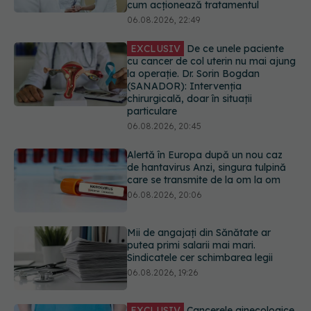
la operație. Dr. Sorin Bogdan
(SANADOR): Intervenția
chirurgicală, doar în situații
particulare
06.08.2026, 20:45
Alertă în Europa după un nou caz
de hantavirus Anzi, singura tulpină
care se transmite de la om la om
06.08.2026, 20:06
Mii de angajați din Sănătate ar
putea primi salarii mai mari.
Sindicatele cer schimbarea legii
06.08.2026, 19:26
EXCLUSIV
Cancerele ginecologice
care pot fi tratate fără operație. Dr.
Sorin Bogdan (SANADOR): Chirurgia
este indicată doar punctual, pentru
anumite categorii de paciente
06.08.2026, 19:05