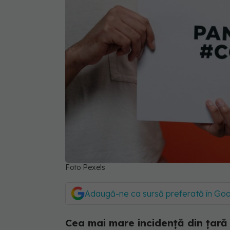
Foto Pexels
Adaugă-ne ca sursă preferată în Go
Cea mai mare incidență din țară 