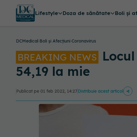
Lifestyle
Doza de sănătate
Boli și a
DCMedical
›
Boli și Afecțiuni
›
Coronavirus
Locul
BREAKING NEWS
54,19 la mie
Publicat pe 01 feb 2022, 14:27
Distribuie acest articol