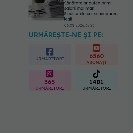
Sănătate ar putea primi
salarii mai mari.
Sindicatele cer schimbarea
legii
06.08.2026, 19:26
URMĂREȘTE-NE ȘI PE:
Alergia la ambrozie: 4
lucruri esențiale despre
simptome, prevenție și
tratament, explicate de dr.
6560
URMĂRITORI
Tudor Ciuhodaru
ABONAȚI
07.08.2026, 08:21
365
1401
URMĂRITORI
URMĂRITORI