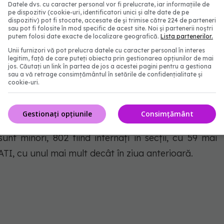
Datele dvs. cu caracter personal vor fi prelucrate, iar informațiile de
pe dispozitiv (cookie-uri, identificatori unici și alte date de pe
dispozitiv) pot fi stocate, accesate de și trimise către 224 de parteneri
intervalului de referință, survenite în luna ianuarie
sau pot fi folosite în mod specific de acest site. Noi și partenerii noștri
putem folosi date exacte de localizare geografică.
Lista partenerilor.
Unii furnizori vă pot prelucra datele cu caracter personal în interes
legitim, față de care puteți obiecta prin gestionarea opțiunilor de mai
l de persoane internate în secții cu COVID-19 este de
jos. Căutați un link în partea de jos a acestei pagini pentru a gestiona
sau a vă retrage consimțământul în setările de confidențialitate și
 anterioară. De asemenea, la ATI sunt internate 937
cookie-uri.
iua anterioară. Dintre cei 937 pacienți internați la
Gestionați opțiunile
Consimțământ
sunt minori, 802 fiind internați în secții, cu 59 mai
 ATI, cu unul mai mult decât în ziua anterioară.