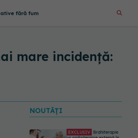
native fără fum
ai mare incidență:
NOUTĂȚI
EXCLUSIV
Brahiterapie
vs radioterapie externă în