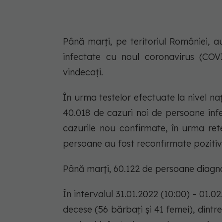
Până marți, pe teritoriul României, 
infectate cu noul coronavirus (COVI
vindecați.
În urma testelor efectuate la nivel naț
40.018 de cazuri noi de persoane inf
cazurile nou confirmate, în urma rete
persoane au fost reconfirmate pozitiv
Până marți, 60.122 de persoane diagno
În intervalul 31.01.2022 (10:00) – 01.
decese (56 bărbați și 41 femei), dintre