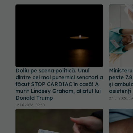
Doliu pe scena politică. Unul
Minister
dintre cei mai puternici senatori a
peste 7.8
făcut STOP CARDIAC în casă! A
și ambula
murit Lindsey Graham, aliatul lui
asistenți
Donald Trump
27 iul 2026, 1
12 iul 2026, 09:50