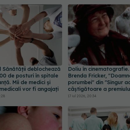
ul Sănătății deblochează
Doliu în cinematografie.
00 de posturi în spitale
Brenda Fricker, "Doamn
nță. Mii de medici și
porumbei" din "Singur ac
 medicali vor fi angajați
câștigătoare a premiulu
8:28
17 iul 2026, 20:34