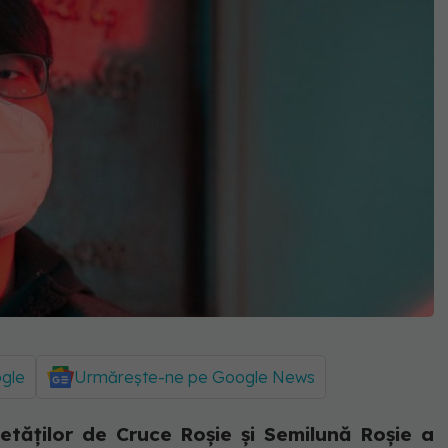
ogle
Urmărește-ne pe Google News
etăţilor de Cruce Roşie şi Semilună Roşie a