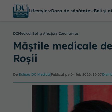
Lifestyle
Doza de sănătate
Boli și a
DCMedical
›
Boli și Afecțiuni
›
Coronavirus
Măștile medicale de
Roșii
De
Echipa DC Medical
Publicat pe 04 feb 2020, 10:07
Distri