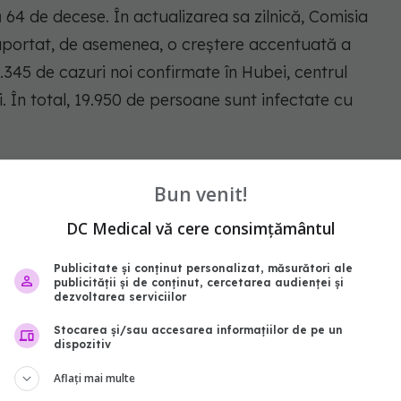
64 de decese. În actualizarea sa zilnică, Comisia
raportat, de asemenea, o creştere accentuată a
345 de cazuri noi confirmate în Hubei, centrul
i. În total, 19.950 de persoane sunt infectate cu
han
masti medicale
Bun venit!
abonează‑te!
DC Medical vă cere consimțământul
Publicitate și conținut personalizat, măsurători ale
publicității și de conținut, cercetarea audienței și
dezvoltarea serviciilor
Stocarea și/sau accesarea informațiilor de pe un
dispozitiv
Aflați mai multe