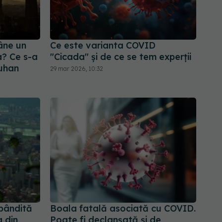
âne un
Ce este varianta COVID
a? Ce s-a
"Cicada" și de ce se tem experții
Wuhan
29 mar 2026, 10:32
pândită
Boala fatală asociată cu COVID.
a din
Poate fi declanșată și de