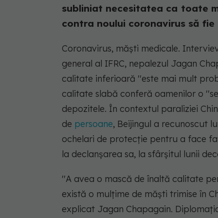
subliniat necesitatea ca toate măş
contra noului coronavirus să fie 
Coronavirus, măști medicale. Interviev
general al IFRC, nepalezul Jagan Cha
calitate inferioară ''este mai mult pr
calitate slabă conferă oamenilor o ''se
depozitele. În contextul paraliziei Chi
de
persoane
, Beijingul a recunoscut 
ochelari de protecţie pentru a face fa
la declanşarea sa, la sfârşitul lunii d
''A avea o mască de înaltă calitate pen
există o mulţime de măşti trimise în Ch
explicat Jagan Chapagain. Diplomaţia c