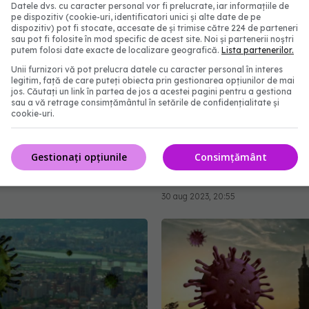
Datele dvs. cu caracter personal vor fi prelucrate, iar informațiile de
pe dispozitiv (cookie-uri, identificatori unici și alte date de pe
dispozitiv) pot fi stocate, accesate de și trimise către 224 de parteneri
sau pot fi folosite în mod specific de acest site. Noi și partenerii noștri
putem folosi date exacte de localizare geografică.
Lista partenerilor.
COVID-19, în creștere în
Creierul, afec
EXCLUSIV
Unii furnizori vă pot prelucra datele cu caracter personal în interes
legitim, față de care puteți obiecta prin gestionarea opțiunilor de mai
Doar jumătate dintre
dramatic de pandemia 
jos. Căutați un link în partea de jos a acestei pagini pentru a gestiona
aportat decesele
COVID. Valentin-Veron 
sau a vă retrage consimțământul în setările de confidențialitate și
cookie-uri.
 de COVID
Sunt mai multe forme d
psihoză, de demență. E 
15:40
accelerare a unor feno
Gestionați opțiunile
Consimțământ
care păreau să fie într-
mai lent
30 aug 2023, 20:55