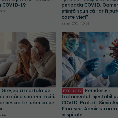
a COVID-19
perioada COVID. Oamen
știință spun că "ar fi pu
20:30
coste vieți"
22 apr 2024, 10:01
Greșeala mortală pe
Remdesivir,
EXCLUSIV
acem când suntem răciți.
tratamentul injectabil p
arinescu: Le luăm ca pe
COVID. Prof. dr. Simin A
ne
Florescu: Administrarea
în spitale
5:44