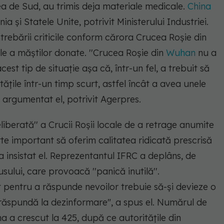
ea de Sud, au trimis deja materiale medicale.
China
 şi Statele Unite, potrivit Ministerului Industriei.
ebării criticile conform cărora Crucea Roşie din
e a măştilor donate.
''Crucea Roşie din
Wuhan
nu a
est tip de situaţie aşa că, într-un fel, a trebuit să
ăţile într-un timp scurt, astfel încât a avea unele
a argumentat el, potrivit Agerpres.
eliberată'' a Crucii Roşii locale de a retrage anumite
rte important să oferim calitatea ridicată prescrisă
 a insistat el. Reprezentantul IFRC a deplâns, de
ului, care provoacă ''panică inutilă''.
t pentru a răspunde nevoilor trebuie să-şi devieze o
 răspundă la dezinformare", a spus el. Numărul de
 a crescut la 425, după ce autorităţile din