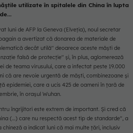
tile utilizate în spitalele din China în lupta
de...
at luni de AFP la Geneva (Elveţia), noul secretar
pagain a avertizat că donarea de materiale de
oblematică decât utilă'' deoarece aceste măşti de
nzaţie falsă de protecţie'' şi, în plus, aglomerează
nei de teama virusului, care a infectat peste 19.000
luni că are nevoie urgentă de măşti, combinezoane şi
ţă epidemiei, care a ucis 425 de oameni în ţară de
ecembrie, în oraşul Wuhan.
tru îngrijitori este extrem de important. Şi cred că
ina (...) care nu respectă acest tip de standarde''
, a
hineză a indicat luni că mai multe ţări, inclusiv