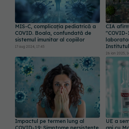
MIS-C, complicația pediatrică a
CIA afirm
COVID. Boala, confundată de
"COVID-1
sistemul imunitar al copiilor
laborator
Institutu
17 aug 2024, 17:45
26 ian 2025, 1
Impactul pe termen lung al
UE a sem
COVID-19: Simptome persistente
ani cu M