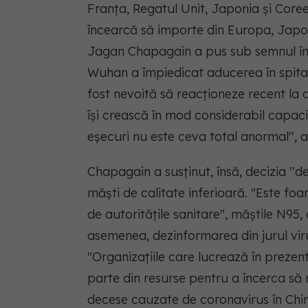
Franţa, Regatul Unit, Japonia şi Core
încearcă să importe din Europa, Japonia
Jagan Chapagain a pus sub semnul într
Wuhan a împiedicat aducerea în spital
fost nevoită să reacţioneze recent la ac
îşi crească în mod considerabil capacit
eşecuri nu este ceva total anormal''
, 
Chapagain a susţinut, însă, decizia ''d
măşti de calitate inferioară. "Este foa
de autorităţile sanitare", măştile N95,
asemenea, dezinformarea din jurul virus
"Organizaţiile care lucrează în prezen
parte din resurse pentru a încerca să
decese cauzate de coronavirus în China