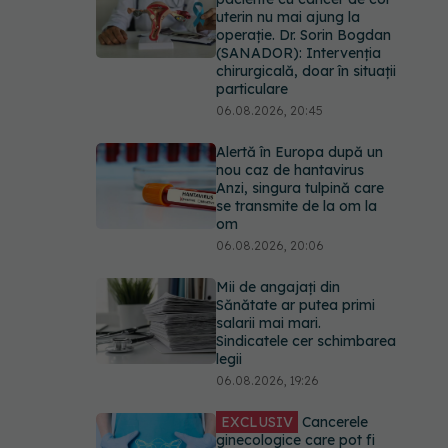
uterin nu mai ajung la
operație. Dr. Sorin Bogdan
(SANADOR): Intervenția
chirurgicală, doar în situații
particulare
06.08.2026, 20:45
Alertă în Europa după un
nou caz de hantavirus
Anzi, singura tulpină care
se transmite de la om la
om
06.08.2026, 20:06
Mii de angajați din
Sănătate ar putea primi
salarii mai mari.
Sindicatele cer schimbarea
legii
06.08.2026, 19:26
EXCLUSIV
Cancerele
ginecologice care pot fi