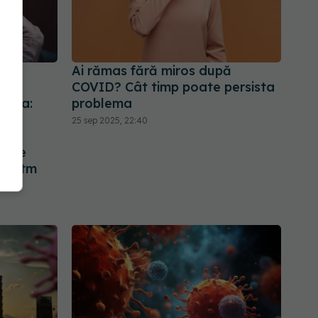
tat
Ai rămas fără miros după
de
COVID? Cât timp poate persista
Toma:
problema
e
25 sep 2025, 22:40
o
mene
un ritm