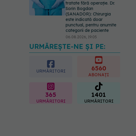
tratate fără operație. Dr.
Sorin Bogdan
(SANADOR): Chirurgia
este indicată doar
punctual, pentru anumite
categorii de paciente
06.08.2026, 19:05
URMĂREȘTE-NE ȘI PE:
EXCLUSIV
Brahiterapie
vs radioterapie externă în
cancerul ginecologic. Dr.
Sorin Bogdan (SANADOR)
6560
URMĂRITORI
explică diferența și cum
ABONAȚI
acționează tratamentul
06.08.2026, 22:49
365
1401
URMĂRITORI
URMĂRITORI