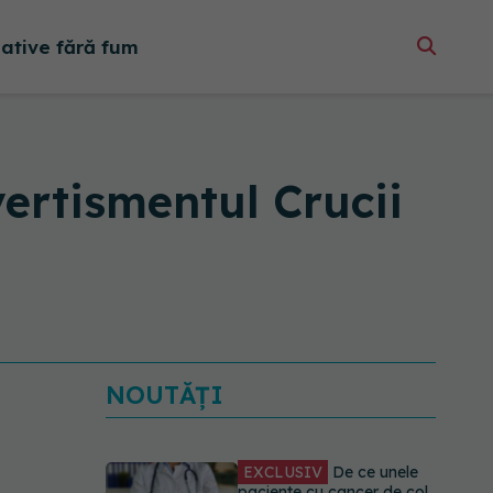
native fără fum
vertismentul Crucii
NOUTĂȚI
EXCLUSIV
De ce unele
paciente cu cancer de col