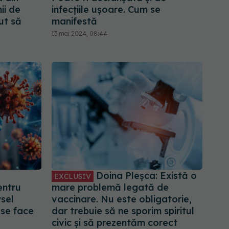
ii de
infecțiile ușoare. Cum se
tut să
manifestă
13 mai 2024, 08:44
Doina Pleșca: Există o
EXCLUSIV
entru
mare problemă legată de
ysel
vaccinare. Nu este obligatorie,
 se face
dar trebuie să ne sporim spiritul
civic și să prezentăm corect