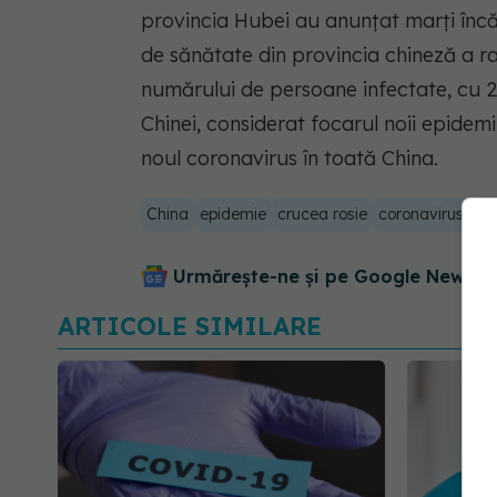
provincia Hubei au anunţat marţi încă 
de sănătate din provincia chineză a 
numărului de persoane infectate, cu 2.
Chinei, considerat focarul noii epidemi
noul coronavirus în toată China.
China
epidemie
crucea rosie
coronavirus
wu
Urmărește-ne și pe Google News - 
ARTICOLE SIMILARE