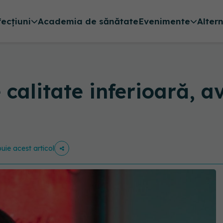
fecțiuni
Academia de sănătate
Evenimente
Alter
 calitate inferioară, a
buie acest articol