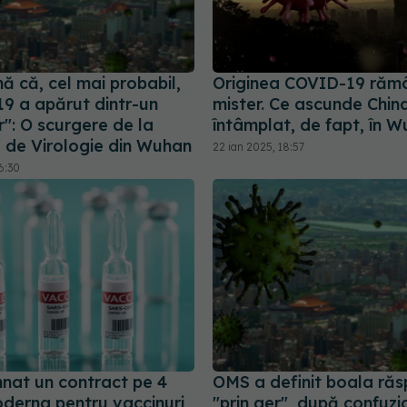
ă că, cel mai probabil,
Originea COVID-19 răm
9 a apărut dintr-un
mister. Ce ascunde Chin
": O scurgere de la
întâmplat, de fapt, în 
l de Virologie din Wuhan
22 ian 2025, 18:57
6:30
nat un contract pe 4
OMS a definit boala răs
oderna pentru vaccinuri
"prin aer", după confuzi