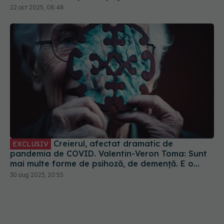
22 oct 2025, 08:48
Creierul, afectat dramatic de
EXCLUSIV
pandemia de COVID. Valentin-Veron Toma: Sunt
mai multe forme de psihoză, de demență. E o
accelerare a unor fenomene care păreau să fie
30 aug 2023, 20:55
într-un ritm mai lent