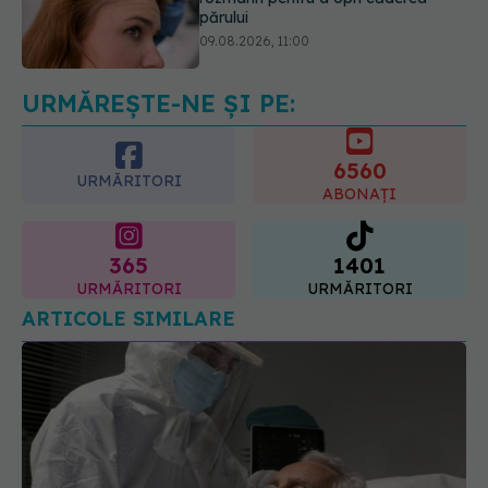
Ce este testul TORCH și cine trebuie
să-l facă. Ce înseamnă un rezultat
pozitiv
09.08.2026, 13:00
URMĂREȘTE-NE ȘI PE:
6560
URMĂRITORI
ABONAȚI
365
1401
URMĂRITORI
URMĂRITORI
ARTICOLE SIMILARE