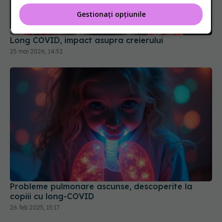
Gestionați opțiunile
Long COVID, impact asupra creierului
25 mai 2026, 14:52
Probleme pulmonare ascunse, descoperite la
copiii cu long-COVID
26 feb 2025, 15:17