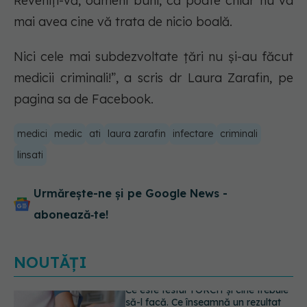
Reveniți-vă, oameni buni, că poate chiar nu va
mai avea cine vă trata de nicio boală.
Nici cele mai subdezvoltate țări nu și-au făcut
medicii criminali!”, a scris dr Laura Zarafin, pe
pagina sa de Facebook.
medici
medic
ati
laura zarafin
infectare
criminali
linsati
Urmărește-ne și pe Google News -
abonează‑te!
NOUTĂȚI