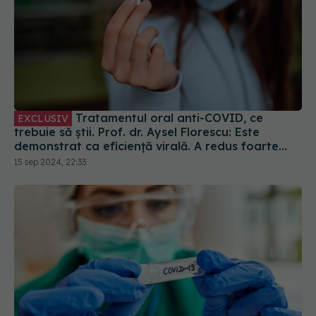
Tratamentul oral anti-COVID, ce
EXCLUSIV
trebuie să știi. Prof. dr. Aysel Florescu: Este
demonstrat ca eficiență virală. A redus foarte
mult riscul de spitalizare
15 sep 2024, 22:33