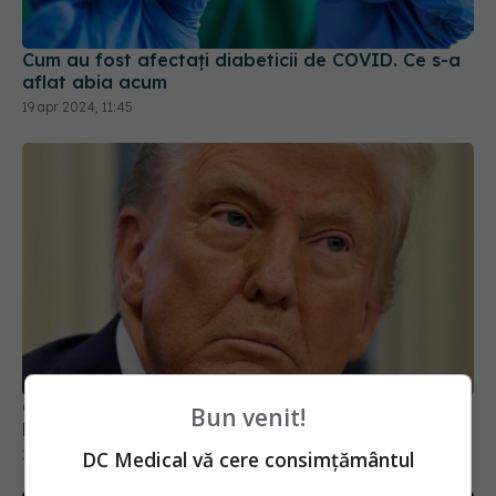
Cum au fost afectați diabeticii de COVID. Ce s-a
aflat abia acum
19 apr 2024, 11:45
Casa Albă a publicat că originea COVID este un
Bun venit!
laborator și-l acuză pe Fauci
DC Medical vă cere consimțământul
18 apr 2025, 21:14