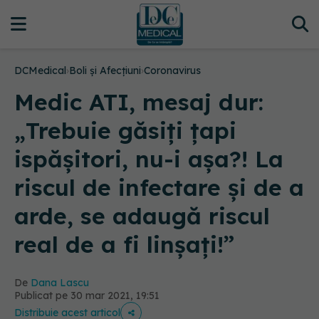
DCMedical
›
Boli și Afecțiuni
›
Coronavirus
Medic ATI, mesaj dur:
„Trebuie găsiți țapi
ispășitori, nu-i așa?! La
riscul de infectare și de a
arde, se adaugă riscul
real de a fi linșați!”
De
Dana Lascu
Publicat pe 30 mar 2021, 19:51
Distribuie acest articol