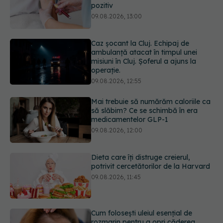
Caz șocant la Cluj. Echipaj de
ambulanță atacat în timpul unei
misiuni în Cluj. Șoferul a ajuns la
operație.
09.08.2026, 12:55
Mai trebuie să numărăm caloriile ca
să slăbim? Ce se schimbă în era
medicamentelor GLP-1
09.08.2026, 12:00
Dieta care îți distruge creierul,
potrivit cercetătorilor de la Harvard
09.08.2026, 11:45
Cum folosești uleiul esențial de
rozmarin pentru a opri căderea
părului
09.08.2026, 11:00