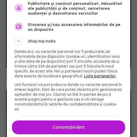
Publicitate și conținut personalizat, măsurători
ale publicității și de conținut, cercetarea
audienței și dezvoltarea serviciilor
Stocarea și/sau accesarea informațiilor de pe
un dispozitiv
Aflați mai multe
Datele dvs. cu caracter personal vor fi prelucrate, iar
informațiile de pe dispozitiv (cookie-uri, identificatori unici
și alte date de pe dispozitiv) pot fi stocate, accesate de și
trimise către 224 de parteneri sau pot fi folosite în mod
Formele ușoare de COVID-19, impact asupra
specific de acest site. Noi și partenerii noștri putem folosi
date exacte de localizare geografică.
Lista partenerilor.
inimii
Unii furnizori vă pot prelucra datele cu caracter personal în
20 sep 2025, 20:17
interes legitim, față de care puteți obiecta prin gestionarea
opțiunilor de mai jos. Căutați un link în partea de jos a
acestei pagini pentru a gestiona sau a vă retrage
consimțământul în setările de confidențialitate și cookie-
uri.
Consimțământ