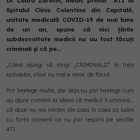
Dr Laura Zarafin, medic primar ATI la
Spitalul Clinic Colentina din Capitală,
unitate medicală COVID-19 de mai bine
de un an, spune că nici țările
subdezvoltate medicii nu au fost făcuți
criminali și că pe...
„Când ajungi să strigi „CRIMINALII” în fața
spitalelor, chiar nu mai e nimic de făcut.
Pot înțelege multe, dar deja nu pot înțelege cum
au ajuns românii la ideea că medicii îi omoară...
că doar nu noi intrăm din casă în casă să luăm
cu forța oamenii ce nu pot respira pe secțiile
ATI.