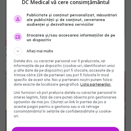
DC Medical vă cere consimțământul
Publicitate și conținut personalizat, măsurători
ale publicității și de conținut, cercetarea
audienței și dezvoltarea serviciilor
Stocarea și/sau accesarea informațiilor de pe
un dispozitiv
COVID, gripa și virusul sincițial
EXCLUSIV
respirator: triplă agresiune. Pleșca: Prevenția
Aflați mai multe
înseamnă să ne întoarcem la recomandările din
timpul pandemiei!
Datele dvs. cu caracter personal vor fi prelucrate, iar
01 oct 2023, 10:48
informațiile de pe dispozitiv (cookie-uri, identificatori unici
și alte date de pe dispozitiv) pot fi stocate, accesate de și
trimise către 224 de parteneri sau pot fi folosite în mod
specific de acest site. Noi și partenerii noștri putem folosi
date exacte de localizare geografică.
Lista partenerilor.
Unii furnizori vă pot prelucra datele cu caracter personal în
interes legitim, față de care puteți obiecta prin gestionarea
opțiunilor de mai jos. Căutați un link în partea de jos a
acestei pagini pentru a gestiona sau a vă retrage
consimțământul în setările de confidențialitate și cookie-
uri.