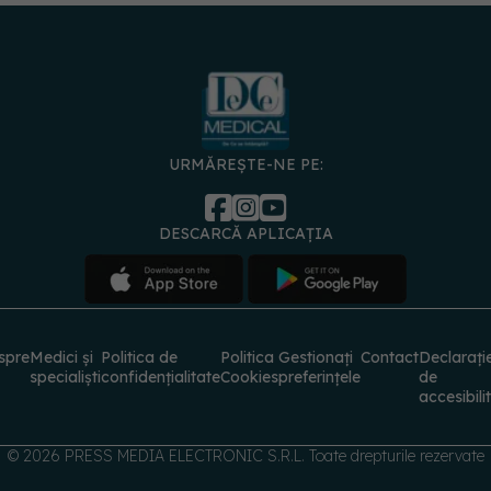
URMĂREȘTE-NE PE:
DESCARCĂ APLICAȚIA
spre
Medici și
Politica de
Politica
Gestionați
Contact
Declarați
specialiști
confidențialitate
Cookies
preferințele
de
accesibili
© 2026 PRESS MEDIA ELECTRONIC S.R.L. Toate drepturile rezervate