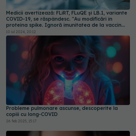
Medicii avertizează: FLiRT, FLuQE și LB.1, variante
COVID-19, se răspândesc. "Au modificări în
proteina spike. Ignoră imunitatea de la vaccin
sau infectarea anterioară
10 iul 2024, 20:12
Probleme pulmonare ascunse, descoperite la
copiii cu long-COVID
26 feb 2025, 15:17