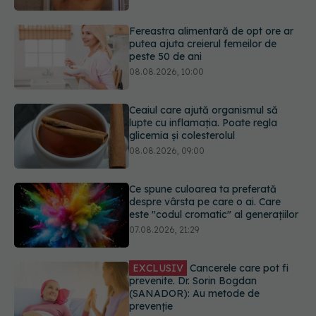
peste 50 de ani
08.08.2026, 10:00
Ceaiul care ajută organismul să
lupte cu inflamația. Poate regla
glicemia și colesterolul
08.08.2026, 09:00
Ce spune culoarea ta preferată
despre vârsta pe care o ai. Care
este "codul cromatic" al generațiilor
07.08.2026, 21:29
EXCLUSIV
Cancerele care pot fi
prevenite. Dr. Sorin Bogdan
(SANADOR): Au metode de
prevenție
07.08.2026, 20:09
Trucul simplu de vară care te
răcorește după duș. De ce este bine