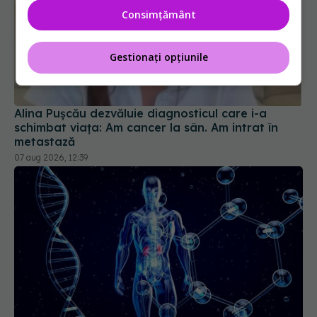
Consimțământ
Gestionați opțiunile
Alina Pușcău dezvăluie diagnosticul care i-a
schimbat viața: Am cancer la sân. Am intrat în
metastază
07 aug 2026, 12:39