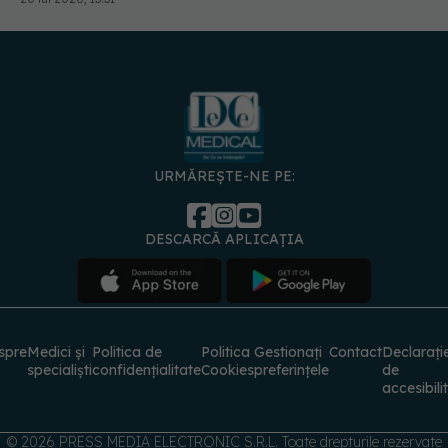
URMĂREȘTE-NE PE:
DESCARCĂ APLICAȚIA
spre
Medici și
Politica de
Politica
Gestionați
Contact
Declarați
specialiști
confidențialitate
Cookies
preferințele
de
accesibili
© 2026 PRESS MEDIA ELECTRONIC S.R.L. Toate drepturile rezervate