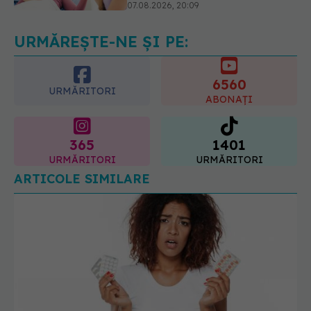
să nu te ștergi imediat
08.08.2026, 10:37
URMĂREȘTE-NE ȘI PE:
6560
URMĂRITORI
ABONAȚI
365
1401
URMĂRITORI
URMĂRITORI
ARTICOLE SIMILARE