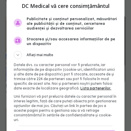
DC Medical vă cere consimțământul
15 iul 2026, 16:54
Publicitate și conținut personalizat, măsurători
ale publicității și de conținut, cercetarea
audienței și dezvoltarea serviciilor
Stocarea și/sau accesarea informațiilor de pe
un dispozitiv
Aflați mai multe
Datele dvs. cu caracter personal vor fi prelucrate, iar
informațiile de pe dispozitiv (cookie-uri, identificatori unici
și alte date de pe dispozitiv) pot fi stocate, accesate de și
trimise către 224 de parteneri sau pot fi folosite în mod
specific de acest site. Noi și partenerii noștri putem folosi
Premieră medicală. Un robot umanoid a operat
date exacte de localizare geografică.
Lista partenerilor.
cu succes un animal viu
Unii furnizori vă pot prelucra datele cu caracter personal în
19 iul 2026, 15:00
interes legitim, față de care puteți obiecta prin gestionarea
opțiunilor de mai jos. Căutați un link în partea de jos a
acestei pagini pentru a gestiona sau a vă retrage
consimțământul în setările de confidențialitate și cookie-
uri.