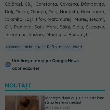
Călărași, Cluj, Constanța, Covasna, Dâmbovița,
Dolj, Galați, Giurgiu, Gorj, Harghita, Hunedoara,
Ialomiţa, Iași, Ilfov, Maramureş, Mureș, Neamț,
Olt, Prahova, Satu Mare, Sălaj, Sibiu, Suceava,
Teleorman, Vaslui și Municipiul București”.
alexandru rafila
cazuri
Rafila
masca
covid
Urmărește-ne și pe Google News -
abonează‑te!
NOUTĂȚI
Fereastra alimentară de opt ore ar
putea ajuta creierul femeilor de